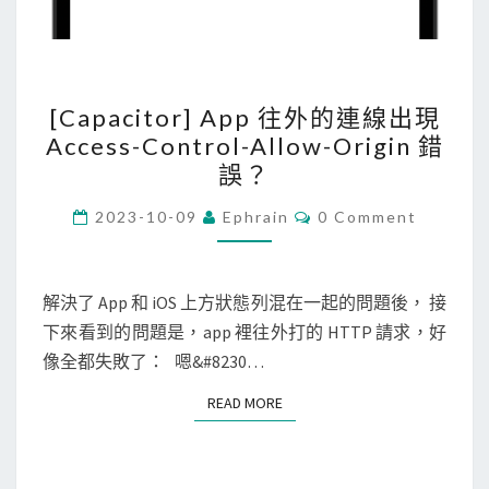
[
[Capacitor] App 往外的連線出現
C
Access-Control-Allow-Origin 錯
a
誤？
p
a
C
2023-10-09
Ephrain
0 Comment
O
c
M
M
i
E
N
解決了 App 和 iOS 上方狀態列混在一起的問題後， 接
t
T
下來看到的問題是，app 裡往外打的 HTTP 請求，好
o
S
像全都失敗了： 嗯&#8230…
r
]
READ MORE
READ MORE
A
p
p