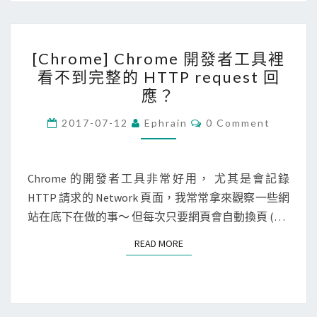
h
例
o
程
[
o
式
[Chrome] Chrome 開發者工具裡
C
k
打
看不到完整的 HTTP request 回
h
.
了
應？
r
s
哪
o
C
2017-07-12
Ephrain
0 Comment
i
些
O
m
M
t
A
M
e
e
E
P
N
Chrome 的開發者工具非常好用， 尤其是會記錄
]
接
I
T
HTTP 請求的 Network 頁面，我常常拿來觀察一些網
C
S
收
出
站在底下在做的事～ 但每次只要網頁會自動換頁 (…
h
C
去
r
S
READ MORE
READ MORE
o
R
m
F
e
+
開
X