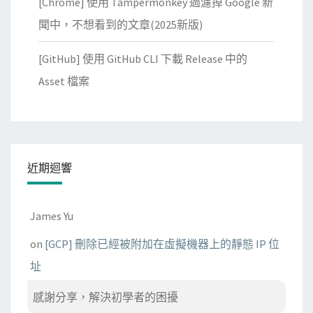
[Chrome] 使用 Tampermonkey 過濾掉 Google 新
解
聞中，不想看到的文章(2025新版)
D
N
[GitHub] 使用 GitHub CLI 下載 Release 中的
S
Asset 檔案
，
造
成
連
線
近期迴響
失
敗
James Yu
on
[GCP] 刪除已經被附加在虛擬機器上的靜態 IP 位
址
感謝分享，解決初學者的困擾