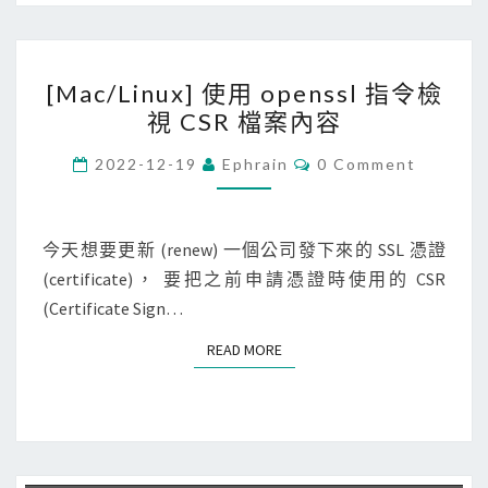
往
外
[
的
[Mac/Linux] 使用 openssl 指令檢
M
連
視 CSR 檔案內容
a
線
c
C
2022-12-19
Ephrain
0 Comment
出
O
/
現
M
M
L
A
E
i
N
今天想要更新 (renew) 一個公司發下來的 SSL 憑證
c
T
n
(certificate)， 要把之前申請憑證時使用的 CSR
S
c
u
(Certificate Sign…
e
x
s
READ MORE
READ MORE
]
s
使
-
用
C
o
o
p