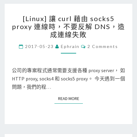
發
S
[
者
S
[Linux] 讓 curl 藉由 socks5
L
工
透
proxy 連線時，不要反解 DNS，造
i
具
過
成連線失敗
n
裡
H
u
C
2017-05-23
Ephrain
2 Comments
看
T
O
x
M
不
T
M
]
到
E
P
N
公司的專案程式通常需要支援各種 proxy server， 如
讓
完
S
T
HTTP proxy, socks4 和 socks5 proxy。 今天遇到一個
c
S
整
傳
問題，我們的程…
u
的
過
r
H
來
READ MORE
READ MORE
l
T
的
藉
T
c
由
P
o
s
r
o
o