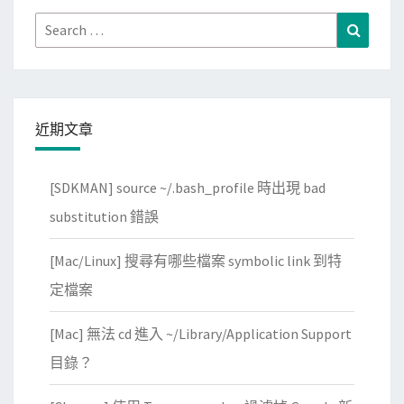
e
k
c
Search
Search
q
i
k
for:
u
e
s
e
5
s
p
t
近期文章
r
回
o
應
[SDKMAN] source ~/.bash_profile 時出現 bad
x
？
substitution 錯誤
y
連
[Mac/Linux] 搜尋有哪些檔案 symbolic link 到特
線
定檔案
時
，
[Mac] 無法 cd 進入 ~/Library/Application Support
不
目錄？
要
反