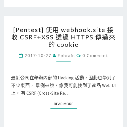
m
n
i
錯
t
誤
[
m
？
[Pentest] 使用 webhook.site 接
P
p
收 CSRF+XSS 透過 HTTPS 傳過來
e
r
的 cookie
n
o
t
C
2017-10-27
Ephrain
0 Comment
x
O
e
M
y
M
s
觀
E
N
最近公司在舉辦內部的 Hacking 活動，因此也學到了
t
察
T
不少東西， 舉例來說，像我可能找到了產品 Web UI
]
S
A
上， 有 CSRF (Cross-Site Re…
使
z
用
u
READ MORE
READ MORE
w
r
e
e
b
範