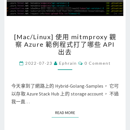
n
e
t
n
r
s
o
s
[
l
[Mac/Linux] 使用 mitmproxy 觀
l
M
-
察 Azure 範例程式打了哪些 API
指
a
A
出去
令
c
l
檢
/
C
l
2022-07-23
Ephrain
0 Comment
O
視
L
o
M
M
C
i
w
E
S
N
今天拿到了網路上的 Hybrid-Golang-Samples， 它可
n
-
T
R
以存取 Azure Stack Hub 上的 storage account， 不過
u
O
S
檔
我一直…
x
r
案
]
i
READ MORE
READ MORE
內
使
g
容
用
i