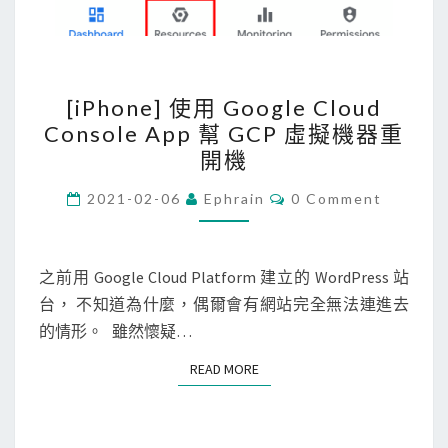
[
[iPhone] 使用 Google Cloud
i
Console App 幫 GCP 虛擬機器重
P
開機
h
o
C
2021-02-06
Ephrain
0 Comment
O
n
M
M
e
E
N
之前用 Google Cloud Platform 建立的 WordPress 站
]
T
台， 不知道為什麼，偶爾會有網站完全無法連進去
使
S
的情形。 雖然懷疑…
用
G
READ MORE
READ MORE
o
o
g