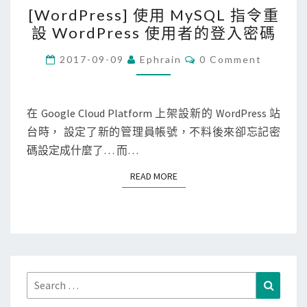
[
將
[WordPress] 使用 MySQL 指令重
W
手
設 WordPress 使用者的登入密碼
o
機
r
C
進
2017-09-09
Ephrain
0 Comment
O
d
入
M
M
P
r
E
r
N
在 Google Cloud Platform 上架設新的 WordPress 站
e
T
e
台時， 設定了新的管理員帳號，不料後來卻忘記密
c
S
s
碼設定成什麼了… 而…
o
s
v
READ MORE
READ MORE
]
e
使
r
用
y
M
模
y
式
S
Search
，
Search
Q
for:
回