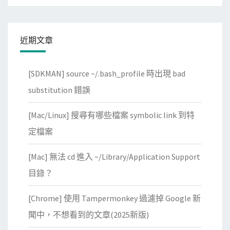
L
復
指
為
令
原
近期文章
重
廠
設
設
[SDKMAN] source ~/.bash_profile 時出現 bad
W
定
o
substitution 錯誤
r
[Mac/Linux] 搜尋有哪些檔案 symbolic link 到特
d
P
定檔案
r
[Mac] 無法 cd 進入 ~/Library/Application Support
e
s
目錄？
s
[Chrome] 使用 Tampermonkey 過濾掉 Google 新
使
用
聞中，不想看到的文章(2025新版)
者