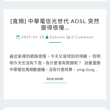
l
e
[
C
[寬頻] 中華電信光世代 ADSL 突然
寬
l
變得很慢…
頻
o
]
C
2019-01-28
Ephrain
0 Comment
u
O
中
d
M
M
華
C
E
電
N
最近家裡的網路很慢，今天又是特別的明顯， 但明
o
T
信
明今天也沒有下雨，為什麼會有問題呢？ 試著重開
S
n
光
中華電信寬頻數據機，沒有什麼效果， ping Goog…
s
世
o
READ MORE
READ MORE
代
l
A
e
D
A
S
p
L