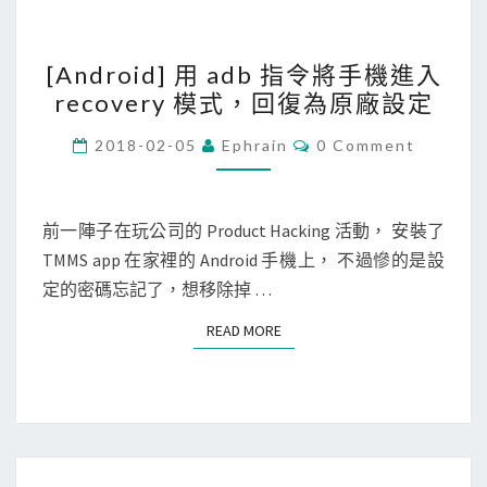
p
突
幫
[
然
G
[Android] 用 adb 指令將手機進入
A
變
C
recovery 模式，回復為原廠設定
n
得
P
d
很
C
2018-02-05
Ephrain
0 Comment
虛
O
r
慢
M
擬
M
o
…
機
E
i
N
前一陣子在玩公司的 Product Hacking 活動， 安裝了
器
T
d
TMMS app 在家裡的 Android 手機上， 不過慘的是設
S
重
]
定的密碼忘記了，想移除掉 …
開
用
機
READ MORE
READ MORE
a
d
b
指
令