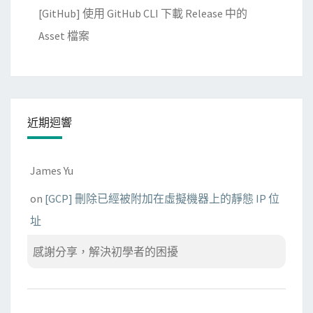
[GitHub] 使用 GitHub CLI 下載 Release 中的
的
登
Asset 檔案
入
密
碼
近期迴響
James Yu
on
[GCP] 刪除已經被附加在虛擬機器上的靜態 IP 位
址
感謝分享，解決初學者的困擾