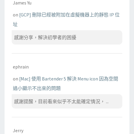
i
James Yu
n
on
[GCP] 刪除已經被附加在虛擬機器上的靜態 IP 位
的
址
問
題
感謝分享，解決初學者的困擾
ephrain
on
[Mac] 使用 Bartender 5 解決 Menu icon 因為空間
過小顯示不出來的問題
感謝提醒，目前看來似乎不太能確定情況， ...
Jerry