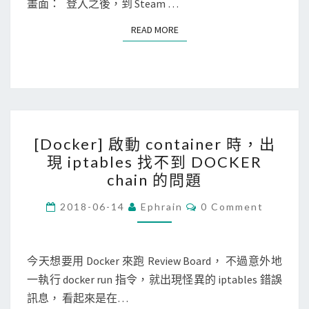
入
畫面： 登入之後，到 Steam …
項
READ MORE
READ MORE
目
，
避
免
重
[
開
[Docker] 啟動 container 時，出
D
機
現 iptables 找不到 DOCKER
o
就
chain 的問題
c
執
k
C
2018-06-14
Ephrain
0 Comment
行
O
e
S
M
M
r
t
E
N
今天想要用 Docker 來跑 Review Board， 不過意外地
]
e
T
一執行 docker run 指令，就出現怪異的 iptables 錯誤
啟
S
a
訊息， 看起來是在…
動
m