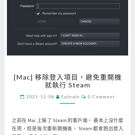
[
[Mac] 移除登入項目，避免重開機
M
就執行 Steam
a
c
C
2021-12-06
Ephrain
0 Comment
O
]
M
M
移
E
除
N
之前在 Mac 上裝了 Steam 的客戶端， 基本上沒什麼
T
登
在用，但是每次重新開機後， Steam 都會跑出登入
S