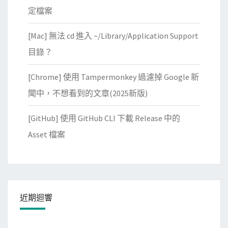
定檔案
b
l
[Mac] 無法 cd 進入 ~/Library/Application Support
e
目錄？
s
找
[Chrome] 使用 Tampermonkey 過濾掉 Google 新
不
聞中，不想看到的文章(2025新版)
到
D
[GitHub] 使用 GitHub CLI 下載 Release 中的
O
Asset 檔案
C
K
E
R
c
近期迴響
h
a