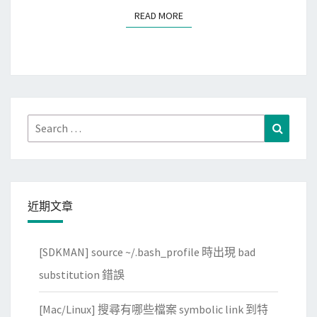
c
READ MORE
READ MORE
o
n
t
a
i
n
Search
Search
e
for:
r
時
，
近期文章
出
現
[SDKMAN] source ~/.bash_profile 時出現 bad
i
substitution 錯誤
p
t
[Mac/Linux] 搜尋有哪些檔案 symbolic link 到特
a