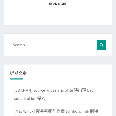
i
READ MORE
READ MORE
t
e
c
t
i
n
Search
Search
g
for:
o
n
A
近期文章
W
S
[SDKMAN] source ~/.bash_profile 時出現 bad
L
a
substitution 錯誤
b
[Mac/Linux] 搜尋有哪些檔案 symbolic link 到特
1