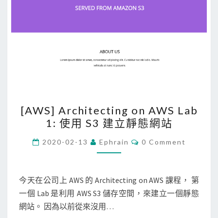
[
[AWS] Architecting on AWS Lab
A
1: 使用 S3 建立靜態網站
W
S
C
2020-02-13
Ephrain
0 Comment
O
]
M
M
A
E
r
N
今天在公司上 AWS 的 Architecting on AWS 課程， 第
T
c
一個 Lab 是利用 AWS S3 儲存空間，來建立一個靜態
S
h
網站。 因為以前從來沒用…