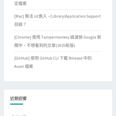
:
定檔案
使
[Mac] 無法 cd 進入 ~/Library/Application Support
用
S
目錄？
3
[Chrome] 使用 Tampermonkey 過濾掉 Google 新
建
立
聞中，不想看到的文章(2025新版)
靜
[GitHub] 使用 GitHub CLI 下載 Release 中的
態
網
Asset 檔案
站
近期迴響