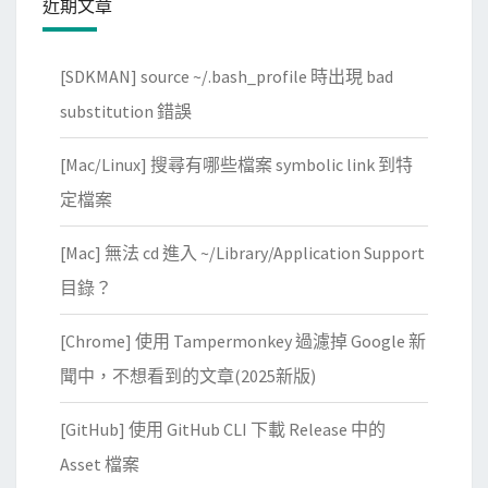
近期文章
W
o
[SDKMAN] source ~/.bash_profile 時出現 bad
r
d
substitution 錯誤
P
[Mac/Linux] 搜尋有哪些檔案 symbolic link 到特
r
e
定檔案
s
[Mac] 無法 cd 進入 ~/Library/Application Support
s
裡
目錄？
[Chrome] 使用 Tampermonkey 過濾掉 Google 新
聞中，不想看到的文章(2025新版)
[GitHub] 使用 GitHub CLI 下載 Release 中的
Asset 檔案