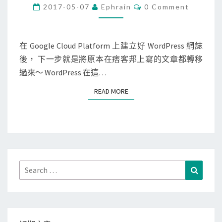
r
C
2017-05-07
Ephrain
0 Comment
O
d
M
M
P
E
r
N
在 Google Cloud Platform 上建立好 WordPress 網誌
T
e
後， 下一步就是將原本在痞客邦上寫的文章都轉移
S
s
過來～ WordPress 在這…
s
READ MORE
READ MORE
]
將
痞
客
邦
網
Search
Search
誌
for:
匯
入
至