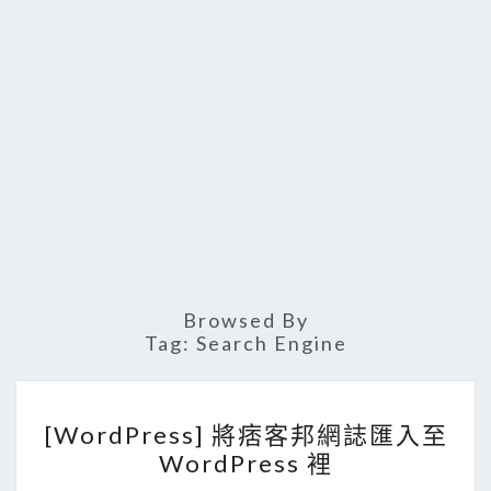
Browsed By
Tag:
Search Engine
[
[WordPress] 將痞客邦網誌匯入至
W
WordPress 裡
o