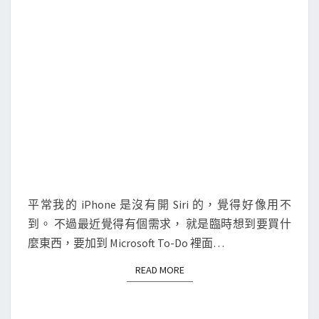
+
S
h
o
r
t
c
u
t
s
捷
平常我的 iPhone 是沒有開 Siri 的，覺得好像用不
徑
到。 不過最近覺得有個需求， 就是臨時想到要買什
A
麼東西，要加到 Microsoft To-Do 裡面…
p
READ MORE
READ MORE
p
，
將