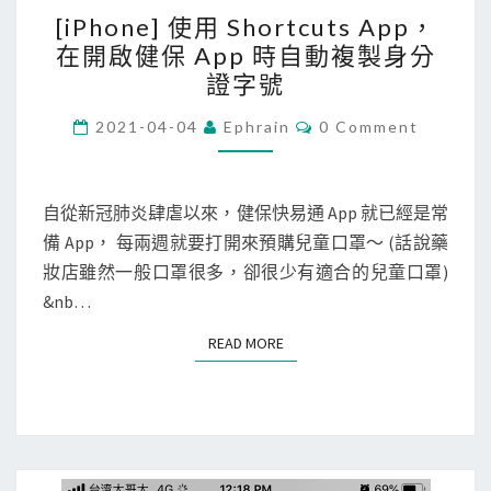
[
[iPhone] 使用 Shortcuts App，
i
在開啟健保 App 時自動複製身分
P
證字號
h
o
C
2021-04-04
Ephrain
0 Comment
O
n
M
M
e
E
N
自從新冠肺炎肆虐以來，健保快易通 App 就已經是常
]
T
備 App， 每兩週就要打開來預購兒童口罩～ (話說藥
使
S
妝店雖然一般口罩很多，卻很少有適合的兒童口罩)
用
&nb…
S
h
READ MORE
READ MORE
o
r
t
c
u