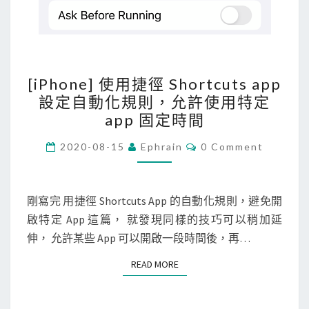
複
製
身
[
分
[iPhone] 使用捷徑 Shortcuts app
i
證
設定自動化規則，允許使用特定
P
字
app 固定時間
h
號
o
C
2020-08-15
Ephrain
0 Comment
O
n
M
M
e
E
N
剛寫完 用捷徑 Shortcuts App 的自動化規則，避免開
]
T
啟特定 App 這篇， 就發現同樣的技巧可以稍加延
使
S
伸， 允許某些 App 可以開啟一段時間後，再…
用
捷
READ MORE
READ MORE
徑
S