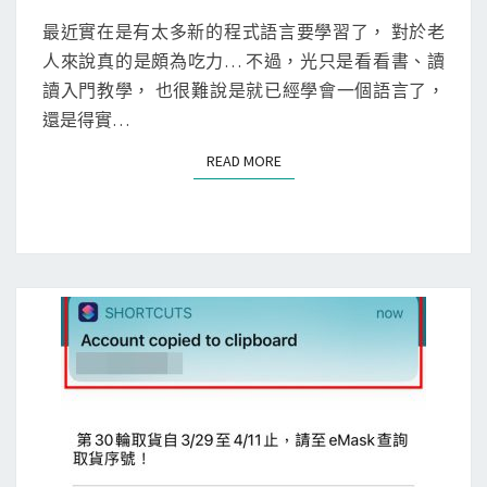
n
E
e
N
最近實在是有太多新的程式語言要學習了， 對於老
T
]
人來說真的是頗為吃力… 不過，光只是看看書、讀
S
用
讀入門教學， 也很難說是就已經學會一個語言了，
S
還是得實…
h
READ MORE
READ MORE
o
r
t
c
u
t
s
A
p
p
寫