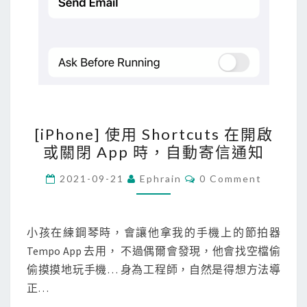
t
T
o
D
o
中
[
[iPhone] 使用 Shortcuts 在開啟
i
或關閉 App 時，自動寄信通知
P
h
C
2021-09-21
Ephrain
0 Comment
O
o
M
M
n
E
e
N
小孩在練鋼琴時，會讓他拿我的手機上的節拍器
T
]
Tempo App 去用， 不過偶爾會發現，他會找空檔偷
S
使
偷摸摸地玩手機… 身為工程師，自然是得想方法導
用
正…
S