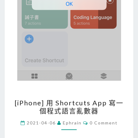
p
時
，
自
動
寄
信
通
知
[
[iPhone] 用 Shortcuts App 寫一
i
個程式語言亂數器
P
h
C
2021-04-06
Ephrain
0 Comment
O
o
M
M