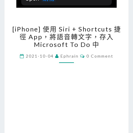
[
[iPhone] 使用 Siri + Shortcuts 捷
i
徑 App，將語音轉文字，存入
P
Microsoft To Do 中
h
o
C
2021-10-04
Ephrain
0 Comment
O
n
M
M
e
E
N
]
T
使
S
用
S
i
r
i