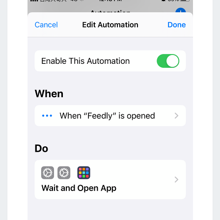
t
s
A
p
p
，
在
開
啟
健
保
A
p
p
時
自
動