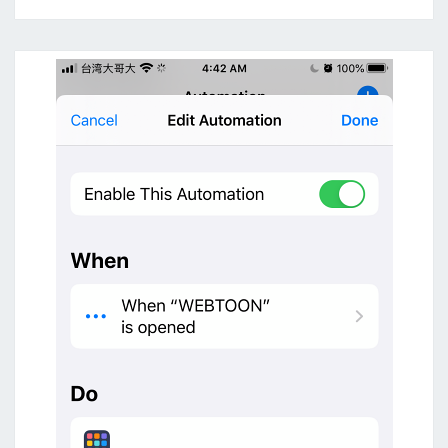
h
o
r
t
c
u
t
s
a
p
p
設
定
自
動
化
規