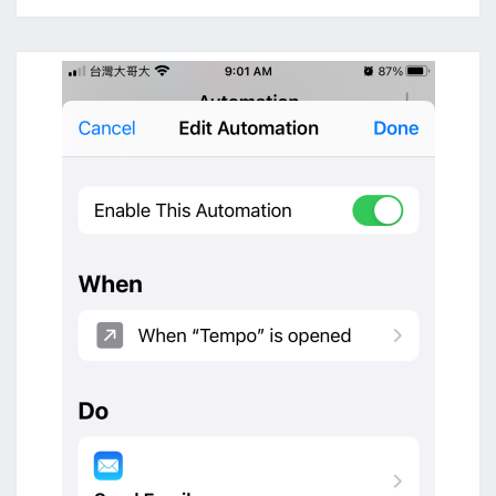
語
音
轉
文
字
，
存
入
M
i
c
r
o
s
o
f