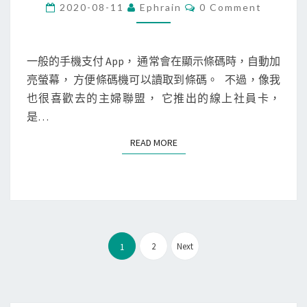
化
h
C
2020-08-11
Ephrain
0 Comment
O
規
o
M
M
則
n
E
，
e
N
一般的手機支付 App， 通常會在顯示條碼時，自動加
T
避
]
亮螢幕， 方便條碼機可以讀取到條碼。 不過，像我
S
免
用
也很喜歡去的主婦聯盟， 它推出的線上社員卡，
開
S
是…
啟
h
READ MORE
READ MORE
特
o
定
r
A
t
p
c
p
u
文
t
2
Next
1
章
s
分
A
頁
p