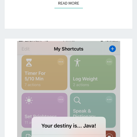
READ MORE
READ MORE
h
o
r
t
c
u
t
s
在
開
啟
或
關
閉
A
p