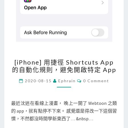
則
，
允
許
使
用
特
[
定
[iPhone] 用捷徑 Shortcuts App
i
a
的自動化規則，避免開啟特定 App
P
p
h
C
2020-08-15
Ephrain
0 Comment
p
O
o
M
固
M
n
定
E
e
N
最近沈迷在看線上漫畫， 晚上一開了 Webtoon 之類
時
T
]
的 app，就有點停不下來。 感覺還是得改一下這個習
S
間
用
慣，不然都沒時間學新東西了… &nbsp…
捷