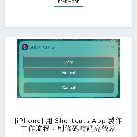
READ MORE
READ MORE
徑
S
h
o
r
t
c
u
t
s
A
p
p
的
[
[iPhone] 用 Shortcuts App 製作
自
i
工作流程，刷條碼時調亮螢幕
動
P