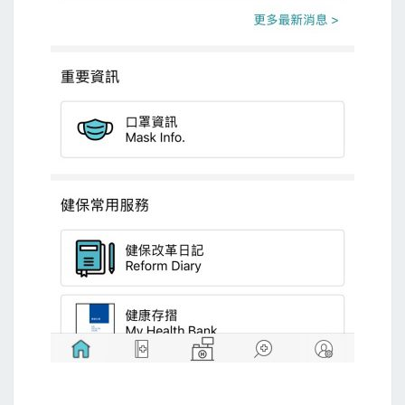
一
個
程
式
語
言
亂
數
器