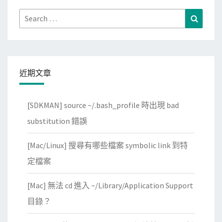
p
Search
Search
製
for:
作
工
作
近期文章
流
程
，
[SDKMAN] source ~/.bash_profile 時出現 bad
刷
substitution 錯誤
條
碼
[Mac/Linux] 搜尋有哪些檔案 symbolic link 到特
時
定檔案
調
亮
[Mac] 無法 cd 進入 ~/Library/Application Support
螢
目錄？
幕