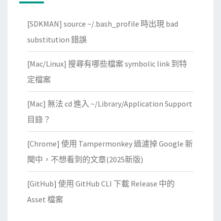
y
r
，
[SDKMAN] source ~/.bash_profile 時出現 bad
t
加
r
substitution 錯誤
速
a
程
[Mac/Linux] 搜尋有哪些檔案 symbolic link 到特
n
式
c
定檔案
執
o
行
[Mac] 無法 cd 進入 ~/Library/Application Support
m
p
目錄？
i
[Chrome] 使用 Tampermonkey 過濾掉 Google 新
l
e
聞中，不想看到的文章(2025新版)
r
[GitHub] 使用 GitHub CLI 下載 Release 中的
的
錯
Asset 檔案
誤