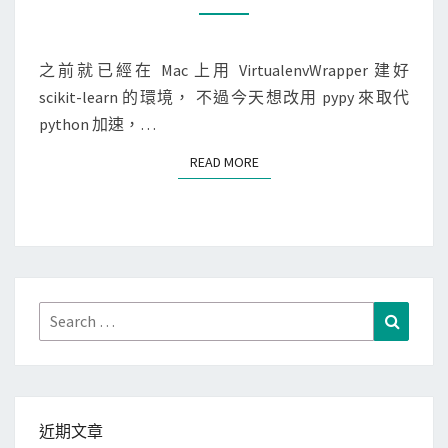
O
]
a
M
M
安
l
E
裝
N
之前就已經在 Mac 上用 VirtualenvWrapper 建好
e
T
S
scikit-learn 的環境， 不過今天想改用 pypy 來取代
S
n
c
python 加速，…
v
i
w
READ MORE
READ MORE
P
r
y
a
套
p
件
p
時
e
出
Search
Search
r
現
for:
與
n
P
o
y
F
P
近期文章
o