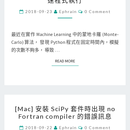
速程式執行
t
h
C
2018-09-23
Ephrain
0 Comment
O
o
M
M
n
E
N
最近在實作 Machine Learning 中的蒙地卡羅 (Monte-
]
T
Carlo) 算法， 發現 Python 程式在固定時間內，模擬
在
S
的次數不夠多， 導致 …
M
a
READ MORE
READ MORE
c
上
搭
配
V
[
i
[Mac] 安裝 SciPy 套件時出現 no
M
r
Fortran compiler 的錯誤訊息
a
t
c
C
2018-09-22
Ephrain
0 Comment
u