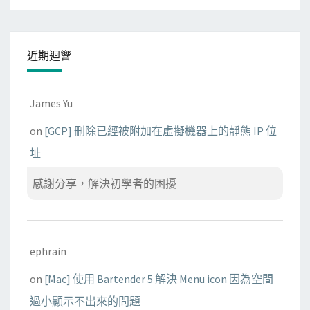
訊
息
近期迴響
James Yu
on
[GCP] 刪除已經被附加在虛擬機器上的靜態 IP 位
址
感謝分享，解決初學者的困擾
ephrain
on
[Mac] 使用 Bartender 5 解決 Menu icon 因為空間
過小顯示不出來的問題