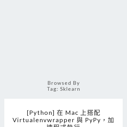
Browsed By
Tag:
Sklearn
[
[Python] 在 Mac 上搭配
P
Virtualenvwrapper 與 PyPy，加
y