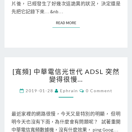
U
片後， 已經發生了好幾次這詭異的狀況， 決定還是
S
突
先把它記錄下來… &nb…
然
READ MORE
READ MORE
被
卡
死
在
5
[
0
[寬頻] 中華電信光世代 ADSL 突然
寬
%
變得很慢…
頻
，
]
C
電
2019-01-28
Ephrain
0 Comment
O
中
腦
M
M
華
變
E
電
N
最近家裡的網路很慢，今天又是特別的明顯， 但明
超
T
信
明今天也沒有下雨，為什麼會有問題呢？ 試著重開
級
S
光
中華電信寬頻數據機，沒有什麼效果， ping Goog…
慢