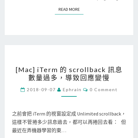
世
？
READ MORE
READ MORE
代
A
D
S
L
突
[
然
[Mac] iTerm 的 scrollback 訊息
M
變
數量過多，導致回應變慢
a
得
c
很
C
2018-09-07
Ephrain
0 Comment
O
]
慢
M
M
i
…
E
T
N
之前會把 iTerm 的視窗設定成 Unlimited scrollback，
T
e
這樣不管捲多少訊息過去，都可以再捲回去看： 但
S
r
最近在弄機器學習的東…