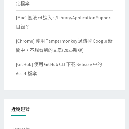
多
定檔案
，
[Mac] 無法 cd 進入 ~/Library/Application Support
導
致
目錄？
回
[Chrome] 使用 Tampermonkey 過濾掉 Google 新
應
變
聞中，不想看到的文章(2025新版)
慢
[GitHub] 使用 GitHub CLI 下載 Release 中的
Asset 檔案
近期迴響
James Yu