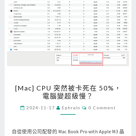
[
[Mac] CPU 突然被卡死在 50%，
M
電腦變超級慢？
a
c
C
2024-11-17
Ephrain
0 Comment
O
]
M
M
C
E
P
N
自從使用公司配發的 Mac Book Pro with Apple M3 晶
T