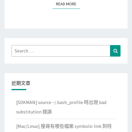
m
READ MORE
READ MORE
的
s
c
r
o
l
Search
Search
l
for:
b
a
c
近期文章
k
訊
[SDKMAN] source ~/.bash_profile 時出現 bad
息
數
substitution 錯誤
量
[Mac/Linux] 搜尋有哪些檔案 symbolic link 到特
過