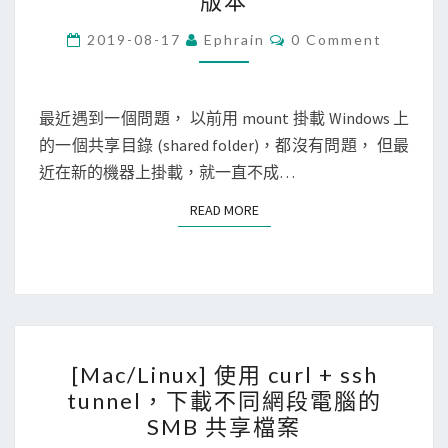
版本
n
u
C
2019-08-17
Ephrain
0 Comment
O
x
M
M
]
E
N
最近遇到一個問題， 以前用 mount 掛載 Windows 上
用
T
的一個共享目錄 (shared folder)，都沒有問題， 但最
m
S
近在新的機器上掛載，就一直不成…
o
u
READ MORE
READ MORE
n
t
指
令
掛
[
載
[Mac/Linux] 使用 curl + ssh
M
W
tunnel，下載不同網段電腦的
a
i
SMB 共享檔案
c
n