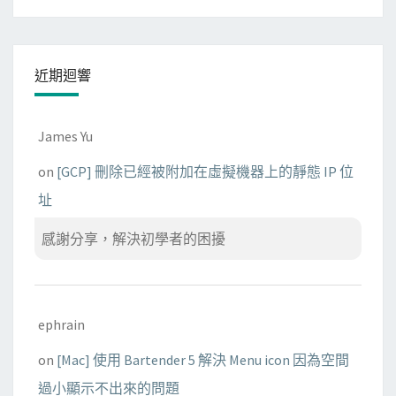
敗
的
原
近期迴響
因
James Yu
on
[GCP] 刪除已經被附加在虛擬機器上的靜態 IP 位
址
感謝分享，解決初學者的困擾
ephrain
on
[Mac] 使用 Bartender 5 解決 Menu icon 因為空間
過小顯示不出來的問題