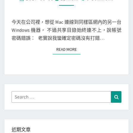
本
O
s
M
t
M
h
u
E
N
今天在公司裡，想從 Mac 連線到同樣區網內的另一台
a
n
T
Windows 機器， 不過共享目錄始終連不上，說帳號
r
S
n
密碼錯誤： 老實說我蠻確定密碼沒有打錯…
k
e
]
l
READ MORE
READ MORE
用
，
W
下
i
載
r
不
e
同
s
Search
Search
網
h
for:
段
a
電
r
腦
k
的
近期文章