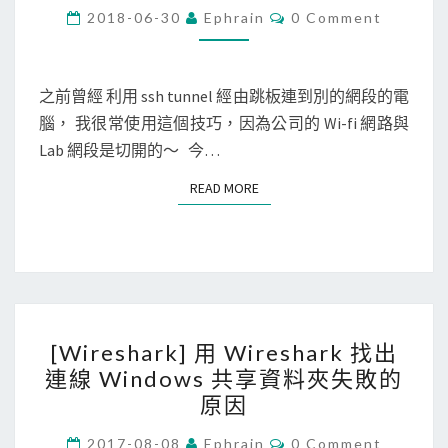
/
C
2018-06-30
Ephrain
0 Comment
d
O
L
M
o
M
i
w
E
N
之前曾經 利用 ssh tunnel 經由跳板連到別的網段的電
n
s
T
腦， 我很常使用這個技巧，因為公司的 Wi-fi 網路與
u
S
共
Lab 網段是切開的～ 今…
x
享
]
目
READ MORE
READ MORE
使
錄
用
時
c
，
u
指
r
定
[
l
S
[Wireshark] 用 Wireshark 找出
W
+
M
連線 Windows 共享資料夾失敗的
i
s
B
原因
r
s
版
e
C
2017-08-08
Ephrain
0 Comment
h