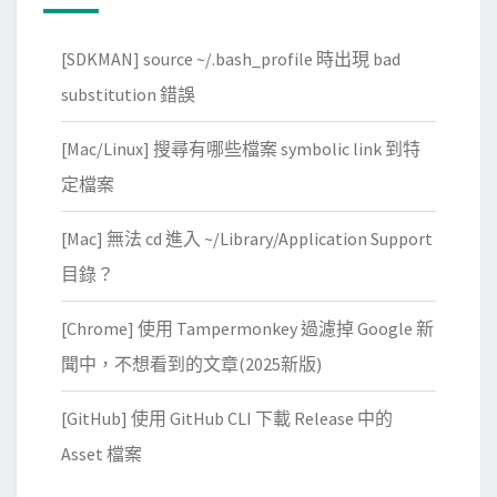
找
S
出
M
[SDKMAN] source ~/.bash_profile 時出現 bad
連
B
substitution 錯誤
線
共
W
享
[Mac/Linux] 搜尋有哪些檔案 symbolic link 到特
i
檔
定檔案
n
案
d
[Mac] 無法 cd 進入 ~/Library/Application Support
o
目錄？
w
s
[Chrome] 使用 Tampermonkey 過濾掉 Google 新
共
聞中，不想看到的文章(2025新版)
享
資
[GitHub] 使用 GitHub CLI 下載 Release 中的
料
Asset 檔案
夾
失