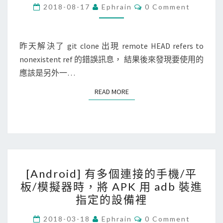
t
C
2018-08-17
Ephrain
0 Comment
O
]
M
M
讓
E
g
N
昨天解決了 git clone 出現 remote HEAD refers to
T
i
nonexistent ref 的錯誤訊息， 結果後來發現要使用的
S
t
應該是另外一…
c
READ MORE
READ MORE
l
o
n
e
只
[
複
[Android] 有多個連接的手機/平
A
製
板/模擬器時，將 APK 用 adb 裝進
n
特
指定的設備裡
d
定
r
C
2018-03-18
Ephrain
0 Comment
的