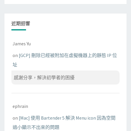
的
設
備
近期迴響
裡
James Yu
on
[GCP] 刪除已經被附加在虛擬機器上的靜態 IP 位
址
感謝分享，解決初學者的困擾
ephrain
on
[Mac] 使用 Bartender 5 解決 Menu icon 因為空間
過小顯示不出來的問題