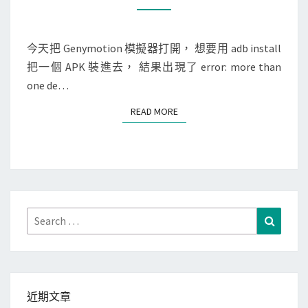
O
o
分
M
M
i
支
E
N
今天把 Genymotion 模擬器打開， 想要用 adb install
d
資
T
把一個 APK 裝進去， 結果出現了 error: more than
]
S
料
one de…
有
多
READ MORE
READ MORE
個
連
接
的
手
機
Search
Search
/
for:
平
板
/
近期文章