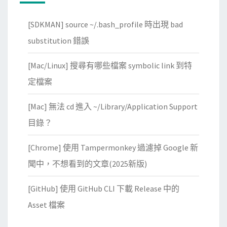
模
擬
[SDKMAN] source ~/.bash_profile 時出現 bad
器
substitution 錯誤
時
，
[Mac/Linux] 搜尋有哪些檔案 symbolic link 到特
將
定檔案
A
P
[Mac] 無法 cd 進入 ~/Library/Application Support
K
目錄？
用
a
[Chrome] 使用 Tampermonkey 過濾掉 Google 新
d
聞中，不想看到的文章(2025新版)
b
裝
[GitHub] 使用 GitHub CLI 下載 Release 中的
進
Asset 檔案
指
定