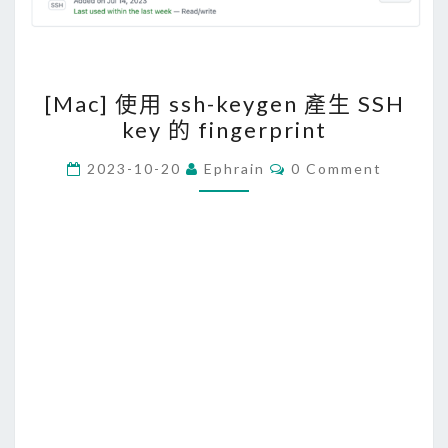
[
[Mac] 使用 ssh-keygen 產生 SSH
M
key 的 fingerprint
a
c
C
2023-10-20
Ephrain
0 Comment
O
]
M
M
使
E
用
N
T
s
S
s
h
-
k
e
y