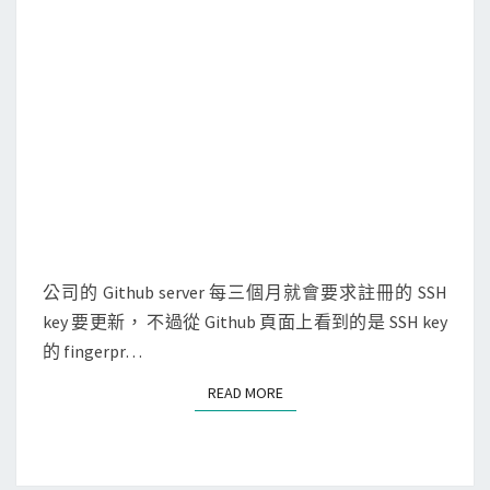
g
e
n
產
生
S
S
H
k
e
公司的 Github server 每三個月就會要求註冊的 SSH
y
key 要更新， 不過從 Github 頁面上看到的是 SSH key
的
的 fingerpr…
f
READ MORE
READ MORE
i
n
g
e