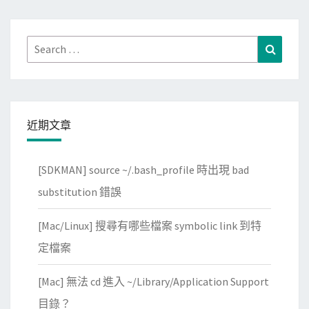
r
p
Search
Search
r
for:
i
n
t
近期文章
[SDKMAN] source ~/.bash_profile 時出現 bad
substitution 錯誤
[Mac/Linux] 搜尋有哪些檔案 symbolic link 到特
定檔案
[Mac] 無法 cd 進入 ~/Library/Application Support
目錄？