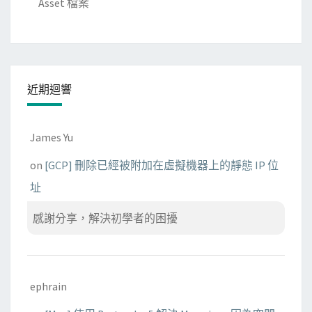
Asset 檔案
的
H
T
T
P
近期迴響
S
憑
證
James Yu
on
[GCP] 刪除已經被附加在虛擬機器上的靜態 IP 位
址
感謝分享，解決初學者的困擾
ephrain