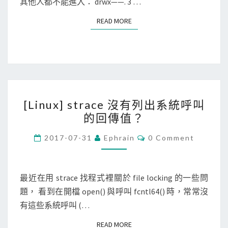
用
其他人都不能進入： drwx——. 3 …
e
s
呼
READ MORE
READ MORE
t
叫
r
的
a
A
c
P
e
I
[
指
[Linux] strace 沒有列出系統呼叫
L
令
的回傳值？
i
，
n
C
偵
2017-07-31
Ephrain
0 Comment
O
u
錯
M
M
x
目
E
]
N
最近在用 strace 找程式裡關於 file locking 的一些問
錄
T
s
題， 看到在開檔 open() 與呼叫 fcntl64() 時，常常沒
權
S
t
有這些系統呼叫 (…
限
r
怪
READ MORE
READ MORE