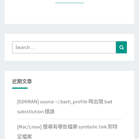
a
異
c
的
e
問
沒
題
有
列
Search
Search
出
for:
系
統
呼
近期文章
叫
的
[SDKMAN] source ~/.bash_profile 時出現 bad
回
傳
substitution 錯誤
值
[Mac/Linux] 搜尋有哪些檔案 symbolic link 到特
？
定檔案