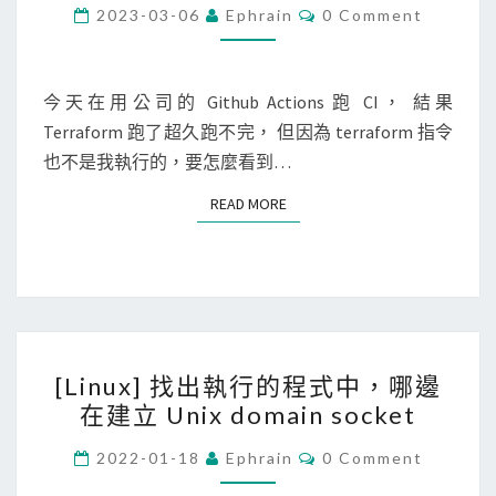
n
C
2023-03-06
Ephrain
0 Comment
O
u
M
M
x
E
]
N
今天在用公司的 Github Actions 跑 CI， 結果
T
取
Terraform 跑了超久跑不完， 但因為 terraform 指令
S
出
也不是我執行的，要怎麼看到…
一
READ MORE
READ MORE
個
執
行
中
的
[
p
[Linux] 找出執行的程式中，哪邊
L
r
在建立 Unix domain socket
i
o
n
C
c
2022-01-18
Ephrain
0 Comment
O
u
e
M