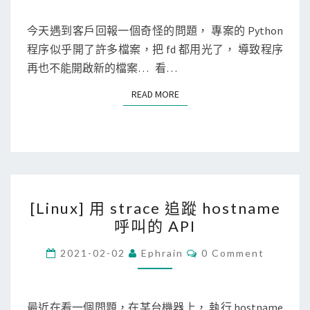
M
x
s
E
]
N
今天遇到客戶回報一個奇怪的問題， 專案的 Python
s
T
找
程序似乎開了許多檔案，把 fd 都用光了， 導致程序
的
S
出
再也不能開啟新的檔案… 看…
s
執
t
READ MORE
READ MORE
行
d
的
o
程
u
式
t
中
/
[
，
s
[Linux] 用 strace 追蹤 hostname
L
哪
t
呼叫的 API
i
邊
d
n
C
在
2021-02-02
Ephrain
0 Comment
e
O
u
建
M
r
M
x
立
r
E
]
N
最近在看一個問題，在某台機器上， 執行 hostname