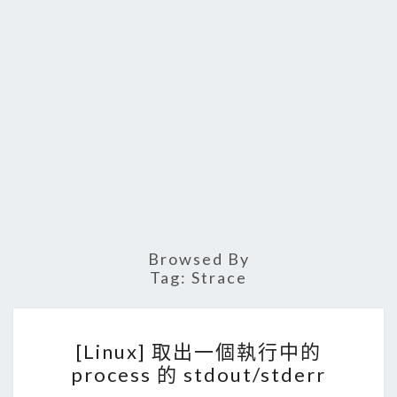
Browsed By
Tag:
Strace
[
[Linux] 取出一個執行中的
L
process 的 stdout/stderr
i