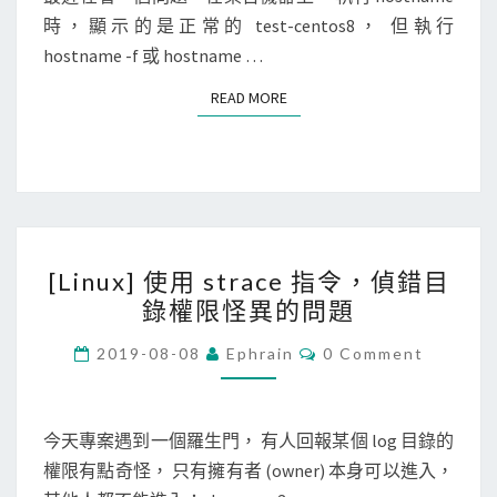
U
T
用
時，顯示的是正常的 test-centos8， 但執行
n
S
s
hostname -f 或 hostname …
i
t
x
READ MORE
READ MORE
r
d
a
o
c
m
e
a
追
i
[
蹤
n
[Linux] 使用 strace 指令，偵錯目
L
h
s
錄權限怪異的問題
i
o
o
n
C
s
2019-08-08
Ephrain
0 Comment
c
O
u
t
M
k
M
x
n
e
E
]
N
今天專案遇到一個羅生門， 有人回報某個 log 目錄的
a
t
T
使
權限有點奇怪， 只有擁有者 (owner) 本身可以進入，
m
S