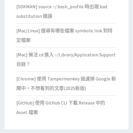
a
[SDKMAN] source ~/.bash_profile 時出現 bad
c
2
substitution 錯誤
0
[Mac/Linux] 搜尋有哪些檔案 symbolic link 到特
1
6
定檔案
時
[Mac] 無法 cd 進入 ~/Library/Application Support
，
保
目錄？
留
[Chrome] 使用 Tampermonkey 過濾掉 Google 新
原
始
聞中，不想看到的文章(2025新版)
格
[GitHub] 使用 GitHub CLI 下載 Release 中的
式
Asset 檔案