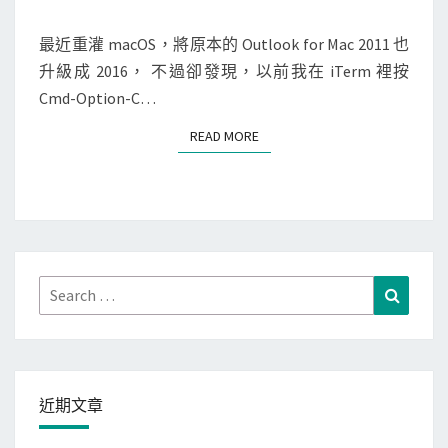
M
將
，
E
文
N
最近重灌 macOS，將原本的 Outlook for Mac 2011 也
避
T
字
升級成 2016， 不過卻發現，以前我在 iTerm 裡按
免
S
貼
Cmd-Option-C…
文
進
章
READ MORE
READ MORE
O
標
u
題
t
被
l
轉
o
成
o
Search
全
Search
k
for:
大
f
寫
o
r
近期文章
M