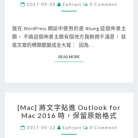
r
C
2017-09-03
Ephrain
0 Comment
O
d
M
M
P
E
r
N
我在 WordPress 網誌中使用的是 Nisarg 這個佈景主
T
e
題， 不過這個佈景主題有個地方我稍微不滿意， 就
S
s
是文章的標題都變成全大寫： 因為…
s
READ MORE
READ MORE
]
自
訂
佈
景
[
主
[Mac] 將文字貼進 Outlook for
M
題
Mac 2016 時，保留原始格式
a
C
c
C
S
2017-05-12
Ephrain
0 Comment
O
]
S
M