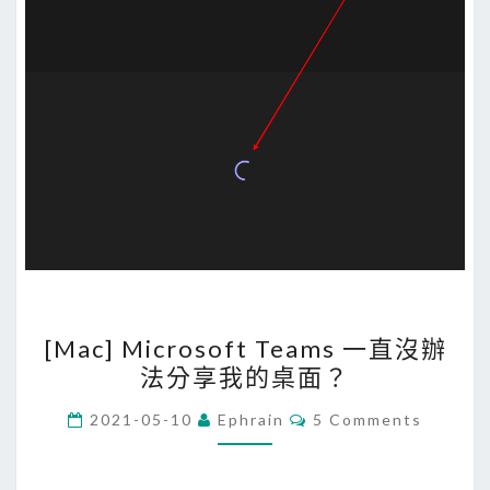
o
d
e
時
，
C
P
U
使
用
率
[
一
[Mac] Microsoft Teams 一直沒辦
M
直
法分享我的桌面？
a
很
c
C
2021-05-10
Ephrain
5 Comments
高
O
]
M
？
M
M
E