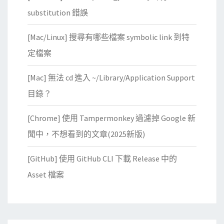
法
substitution 錯誤
分
[Mac/Linux] 搜尋有哪些檔案 symbolic link 到特
享
我
定檔案
的
[Mac] 無法 cd 進入 ~/Library/Application Support
桌
面
目錄？
？
[Chrome] 使用 Tampermonkey 過濾掉 Google 新
聞中，不想看到的文章(2025新版)
[GitHub] 使用 GitHub CLI 下載 Release 中的
Asset 檔案