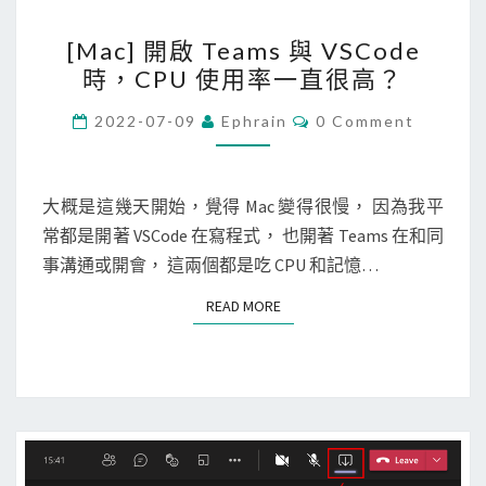
[
[Mac] 開啟 Teams 與 VSCode
M
時，CPU 使用率一直很高？
a
c
C
2022-07-09
Ephrain
0 Comment
O
]
M
M
開
E
啟
N
大概是這幾天開始，覺得 Mac 變得很慢， 因為我平
T
T
常都是開著 VSCode 在寫程式， 也開著 Teams 在和同
S
e
事溝通或開會， 這兩個都是吃 CPU 和記憶…
a
READ MORE
READ MORE
m
s
與
V
S
C