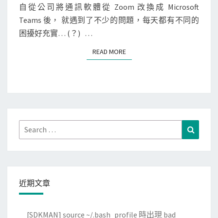
i
N
自從公司將通訊軟體從 Zoom 改換成 Microsoft
T
c
Teams 後， 就遇到了不少的問題，每天都有不同的
S
r
困擾好充實… (？) …
o
READ MORE
READ MORE
s
o
f
t
T
e
Search
Search
a
for:
m
s
一
近期文章
直
沒
[SDKMAN] source ~/.bash_profile 時出現 bad
辦