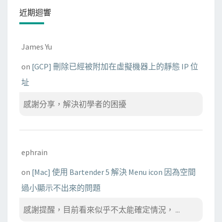
近期迴響
James Yu
on
[GCP] 刪除已經被附加在虛擬機器上的靜態 IP 位
址
感謝分享，解決初學者的困擾
ephrain
on
[Mac] 使用 Bartender 5 解決 Menu icon 因為空間
過小顯示不出來的問題
感謝提醒，目前看來似乎不太能確定情況， ...