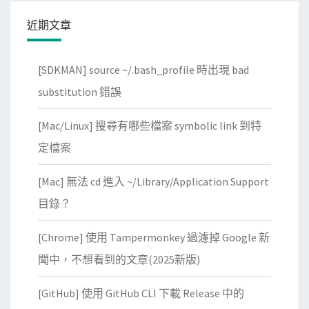
子
近期文章
郵
件
[SDKMAN] source ~/.bash_profile 時出現 bad
內
容
substitution 錯誤
範
[Mac/Linux] 搜尋有哪些檔案 symbolic link 到特
本
(
定檔案
t
[Mac] 無法 cd 進入 ~/Library/Application Support
e
m
目錄？
p
[Chrome] 使用 Tampermonkey 過濾掉 Google 新
l
a
聞中，不想看到的文章(2025新版)
t
[GitHub] 使用 GitHub CLI 下載 Release 中的
e