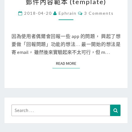
郵件內容範本 (template)
e
b
C
2018-04-20
Ephrain
3 Comments
O
]
M
M
使
E
用
N
因為使用者偶爾會回報一些 app 的問題， 興起了想
T
m
要做「回報問題」功能的想法… 最一開始的想法是
S
a
寄 email， 雖然後來實驗起來不太可行，但 m…
i
READ MORE
READ MORE
l
t
o
:
連
結
Search
Search
產
for:
生
電