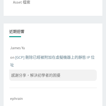
)
Asset 檔案
近期迴響
James Yu
on
[GCP] 刪除已經被附加在虛擬機器上的靜態 IP 位
址
感謝分享，解決初學者的困擾
ephrain