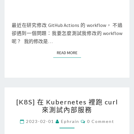
g
h
)
最近在研究修改 GitHub Actions 的 workflow， 不過
觸
卻遇到一個問題：我要怎麼測試我修改的 workflow
發
呢？ 我的修改是…
還
在
READ MORE
READ MORE
P
R
中
的
G
[
i
[K8S] 在 Kubernetes 裡跑 curl
K
t
來測試內部服務
8
H
S
C
2023-02-01
Ephrain
0 Comment
u
O
]
M
b