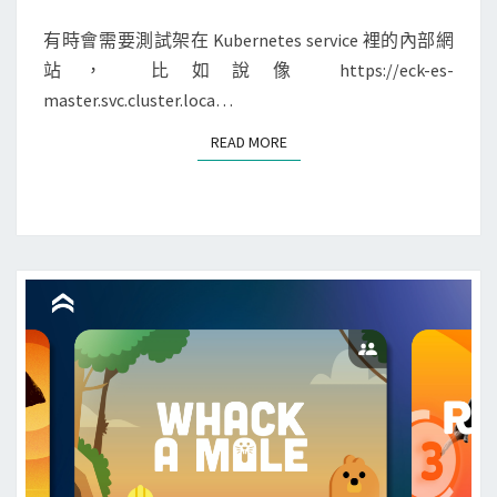
M
在
E
A
K
N
有時會需要測試架在 Kubernetes service 裡的內部網
c
T
u
站， 比如說像 https://eck-es-
S
t
b
master.svc.cluster.loca…
i
e
READ MORE
READ MORE
o
r
n
n
s
e
w
t
o
e
r
s
k
裡
f
跑
l
c
o
u
w
r
測
l