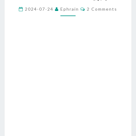
t
H
C
2024-07-24
Ephrain
2 Comments
O
u
M
M
b
E
N
]
T
使
S
用
G
i
t
H
u
b
C
L
I
(