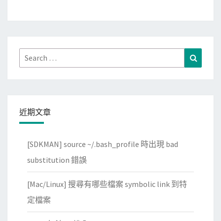
d
搶
b
先
除
體
錯
驗
R
Search
Search
A
o
for:
c
b
t
o
i
t
v
近期文章
F
e
r
A
[SDKMAN] source ~/.bash_profile 時出現 bad
a
r
m
substitution 錯誤
c
e
a
[Mac/Linux] 搜尋有哪些檔案 symbolic link 到特
w
d
o
定檔案
e
r
2