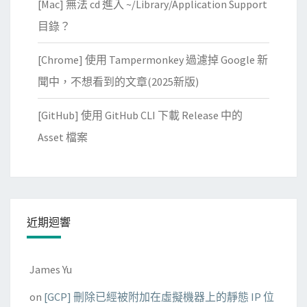
[Mac] 無法 cd 進入 ~/Library/Application Support
k
.
的
目錄？
0
T
測
[Chrome] 使用 Tampermonkey 過濾掉 Google 新
e
試
s
聞中，不想看到的文章(2025新版)
版
t
本
[GitHub] 使用 GitHub CLI 下載 Release 中的
l
i
Asset 檔案
b
r
a
r
近期迴響
y
James Yu
on
[GCP] 刪除已經被附加在虛擬機器上的靜態 IP 位