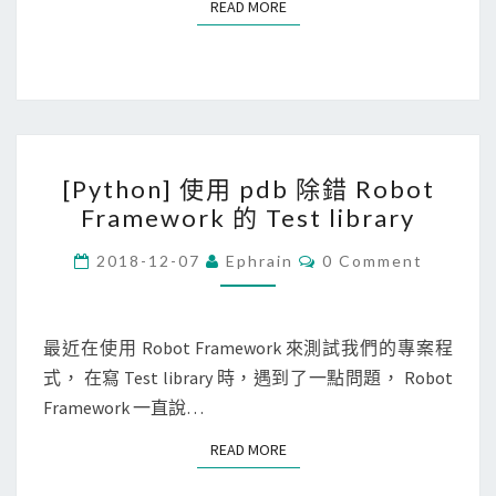
READ MORE
READ MORE
]
使
用
T
e
[
s
[Python] 使用 pdb 除錯 Robot
P
t
Framework 的 Test library
y
F
t
C
2018-12-07
Ephrain
0 Comment
l
O
h
i
M
M
o
g
E
n
N
最近在使用 Robot Framework 來測試我們的專案程
h
T
]
式， 在寫 Test library 時，遇到了一點問題， Robot
S
t
使
Framework 一直說…
服
用
務
READ MORE
READ MORE
p
，