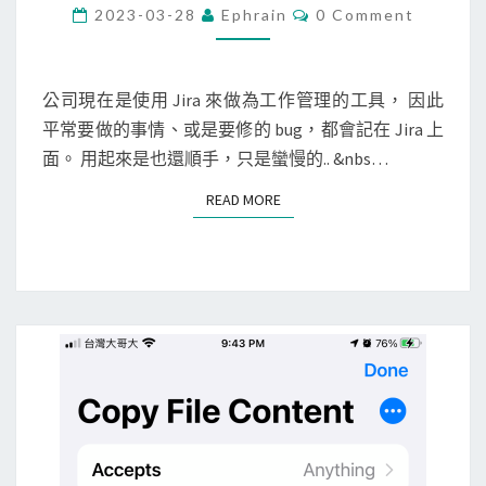
r
C
2023-03-28
Ephrain
0 Comment
O
a
M
M
]
E
查
N
公司現在是使用 Jira 來做為工作管理的工具， 因此
T
詢
平常要做的事情、或是要修的 bug，都會記在 Jira 上
S
曾
面。 用起來是也還順手，只是蠻慢的.. &nbs…
經
READ MORE
READ MORE
經
手
過
，
且
包
含
特
定
關