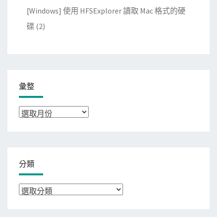
[Windows] 使用 HFSExplorer 讀取 Mac 格式的硬
碟
(2)
彙整
彙
整
分類
分
類