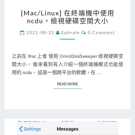
中
辨
[
[Mac/Linux] 在終端機中使用
識
M
ncdu，檢視硬碟空間大小
圖
a
片
c
C
2021-08-22
Ephrain
0 Comment
O
中
/
M
M
的
L
E
文
i
N
之前在 Mac 上會 使用 OmniDiskSweeper 檢視硬碟空
T
字
n
間大小， 後來看到有人介紹一個終端機模式也能使
S
u
用的 ncdu， 這是一個跨平台的軟體，在 …
x
READ MORE
READ MORE
]
在
終
端
機
中