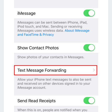
使
用
n
c
d
u
，
檢
視
硬
碟
空
間
大
小