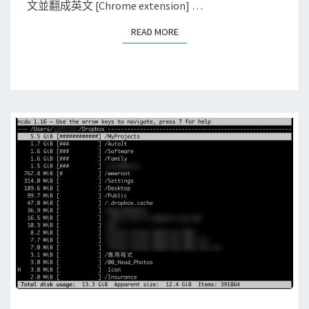
字
u
文並翻成英文 [Chrome extension] …
，
x
READ MORE
READ MORE
存
]
入
使
M
用
i
T
c
e
r
s
o
s
s
e
o
r
f
a
t
c
T
t
o
O
D
C
o
R