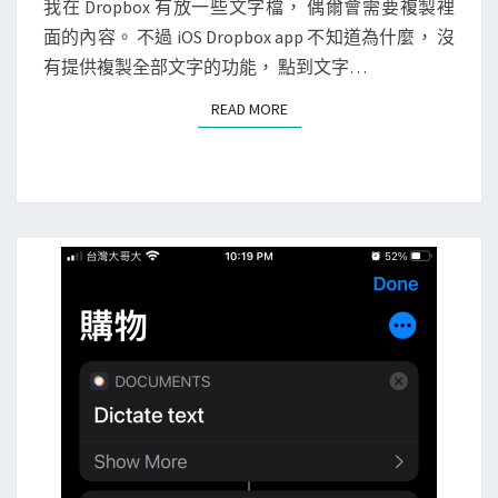
N
我在 Dropbox 有放一些文字檔， 偶爾會需要複製裡
]
T
面的內容。 不過 iOS Dropbox app 不知道為什麼， 沒
使
S
有提供複製全部文字的功能， 點到文字…
用
捷
READ MORE
READ MORE
徑
S
h
o
r
t
c
u
t
s
a
p
p