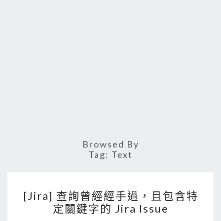
Browsed By
Tag:
Text
[
[Jira] 查詢曾經經手過，且包含特
J
定關鍵字的 Jira Issue
i