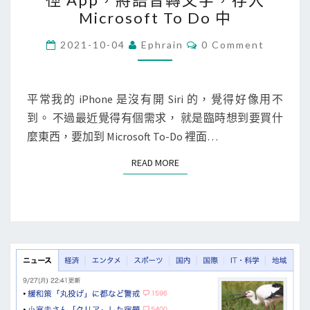
檔
P
Microsoft To Do 中
全
h
部
o
C
2021-10-04
Ephrain
0 Comment
O
內
n
M
容
M
e
E
N
平常我的 iPhone 是沒有開 Siri 的，覺得好像用不
]
T
到。 不過最近覺得有個需求， 就是臨時想到要買什
使
S
麼東西，要加到 Microsoft To-Do 裡面…
用
S
READ MORE
READ MORE
i
r
i
+
S
h
o
r