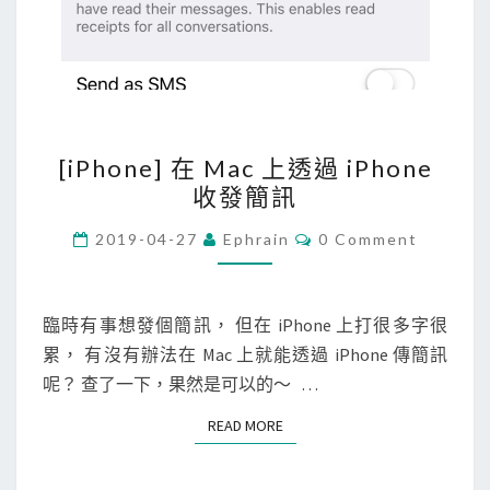
[
[iPhone] 在 Mac 上透過 iPhone
i
收發簡訊
P
h
C
2019-04-27
Ephrain
0 Comment
O
o
M
M
n
E
e
N
臨時有事想發個簡訊， 但在 iPhone 上打很多字很
T
]
累， 有沒有辦法在 Mac 上就能透過 iPhone 傳簡訊
S
在
呢？ 查了一下，果然是可以的～ …
M
READ MORE
READ MORE
a
c