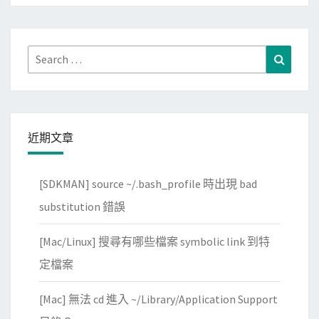
e
t
網
Search
Search
路
for:
剪
貼
簿
近期文章
，
快
[SDKMAN] source ~/.bash_profile 時出現 bad
速
分
substitution 錯誤
享
[Mac/Linux] 搜尋有哪些檔案 symbolic link 到特
文
字
定檔案
資
[Mac] 無法 cd 進入 ~/Library/Application Support
料