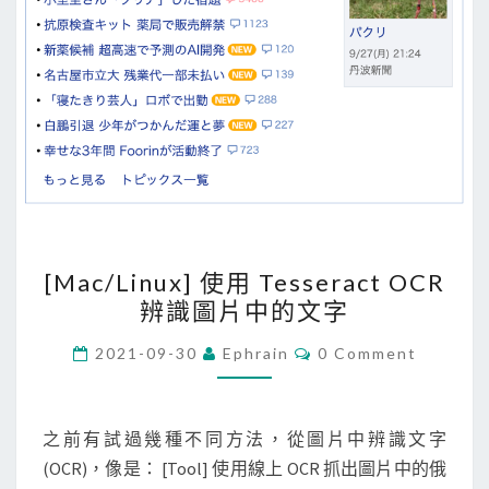
t
c
u
t
s
捷
徑
A
p
[
[Mac/Linux] 使用 Tesseract OCR
p
M
辨識圖片中的文字
，
a
將
c
C
2021-09-30
Ephrain
0 Comment
O
語
/
M
M
音
L
E
轉
i
N
之前有試過幾種不同方法，從圖片中辨識文字
T
文
n
(OCR)，像是： [Tool] 使用線上 OCR 抓出圖片中的俄
S