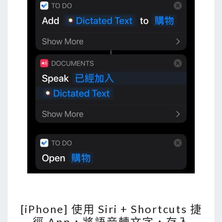
，
快
速
複
製
D
r
o
p
b
o
x
裡
的
文
[
[iPhone] 使用 Siri + Shortcuts 捷
字
i
徑 App，將語音轉文字，存入