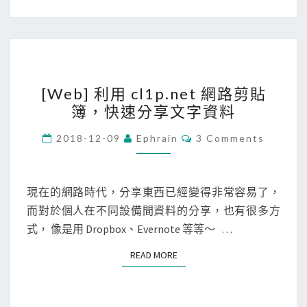
上
透
過
i
[
P
[Web] 利用 cl1p.net 網路剪貼
W
h
簿，快速分享文字資料
e
o
b
n
C
2018-12-09
Ephrain
3 Comments
O
]
e
M
M
利
收
E
用
N
發
現在的網路時代，分享東西已經變得非常容易了，
T
c
簡
而對於個人在不同設備間資料的分享，也有很多方
S
l
訊
式， 像是用 Dropbox、Evernote 等等～ …
1
READ MORE
READ MORE
p
.
n