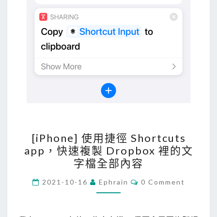
鍵
字
的
J
i
r
a
I
s
s
[
[iPhone] 使用捷徑 Shortcuts
u
i
app，快速複製 Dropbox 裡的文
e
P
字檔全部內容
h
o
C
2021-10-16
Ephrain
0 Comment
O
n
M
M
e
E