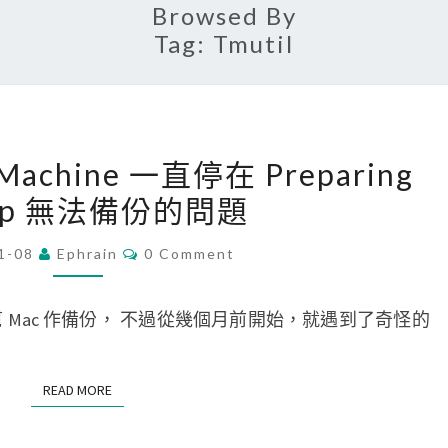
Browsed By
Tag:
Tmutil
[
 Machine 一直停在 Preparing
M
kup 無法備份的問題
a
c
C
1-08
Ephrain
0 Comment
O
]
M
解
M
E
e 來幫 Mac 作備份， 不過從幾個月前開始，就遇到了奇怪的
決
N
T
T
S
i
READ MORE
READ MORE
m