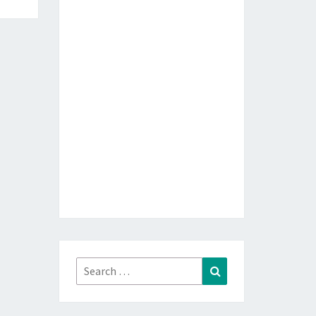
Search
Search
for: