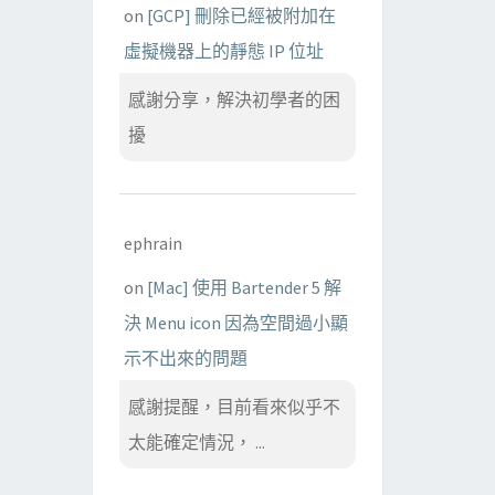
on
[GCP] 刪除已經被附加在
虛擬機器上的靜態 IP 位址
感謝分享，解決初學者的困
擾
ephrain
on
[Mac] 使用 Bartender 5 解
決 Menu icon 因為空間過小顯
示不出來的問題
感謝提醒，目前看來似乎不
太能確定情況， ...