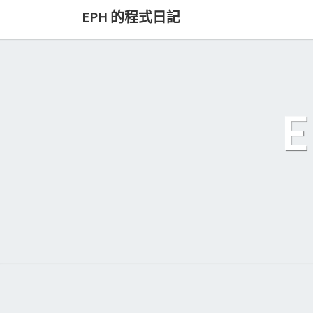
Skip
EPH 的程式日記
to
content