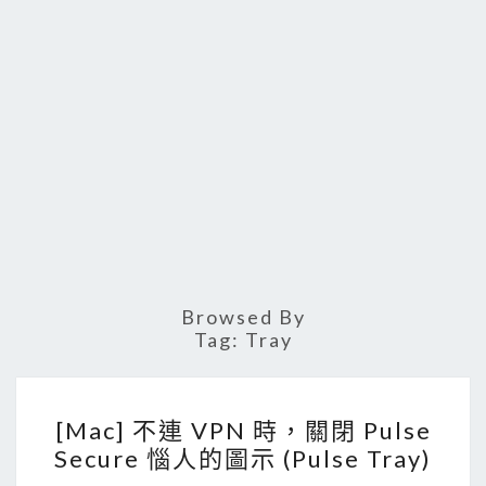
Browsed By
Tag:
Tray
[
[Mac] 不連 VPN 時，關閉 Pulse
M
Secure 惱人的圖示 (Pulse Tray)
a