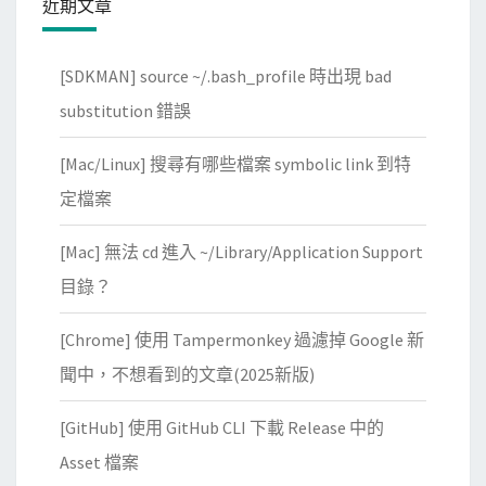
近期文章
e
c
[SDKMAN] source ~/.bash_profile 時出現 bad
u
r
substitution 錯誤
e
[Mac/Linux] 搜尋有哪些檔案 symbolic link 到特
惱
人
定檔案
的
[Mac] 無法 cd 進入 ~/Library/Application Support
圖
示
目錄？
(
[Chrome] 使用 Tampermonkey 過濾掉 Google 新
P
u
聞中，不想看到的文章(2025新版)
l
[GitHub] 使用 GitHub CLI 下載 Release 中的
s
e
Asset 檔案