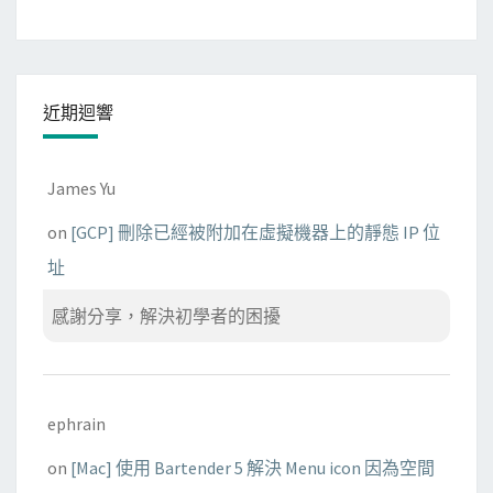
T
r
a
y
近期迴響
)
James Yu
on
[GCP] 刪除已經被附加在虛擬機器上的靜態 IP 位
址
感謝分享，解決初學者的困擾
ephrain
on
[Mac] 使用 Bartender 5 解決 Menu icon 因為空間