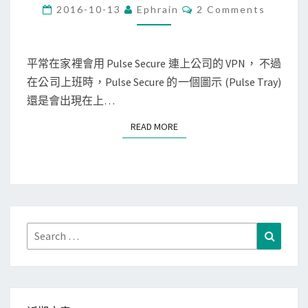
c
C
2016-10-13
Ephrain
2 Comments
O
]
M
M
不
E
連
N
平常在家裡會用 Pulse Secure 連上公司的 VPN， 不過
T
V
在公司上班時，Pulse Secure 的一個圖示 (Pulse Tray)
S
P
還是會出現在上…
N
READ MORE
READ MORE
時
，
關
閉
P
u
Search
Search
l
for:
s
e
S