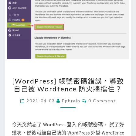
[
[WordPress] 帳號密碼錯誤，導致
W
自己被 Wordfence 防火牆擋住？
o
r
C
2021-04-03
Ephrain
0 Comment
O
d
M
M
P
E
r
N
今天突然忘了 WordPress 登入 的帳號密碼， 試了好
T
e
幾次，然後就被自己裝的 WordPress 外掛 Wordfence
S