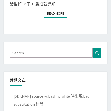
s
給擋掉 IP 了， 變成就算知…
s
READ MORE
READ MORE
]
帳
號
密
碼
錯
Search
Search
誤
for:
，
導
致
近期文章
自
己
[SDKMAN] source ~/.bash_profile 時出現 bad
被
W
substitution 錯誤
o