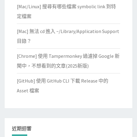
[Mac/Linux] 搜尋有哪些檔案 symbolic link 到特
r
d
定檔案
f
[Mac] 無法 cd 進入 ~/Library/Application Support
e
n
目錄？
c
[Chrome] 使用 Tampermonkey 過濾掉 Google 新
e
防
聞中，不想看到的文章(2025新版)
火
[GitHub] 使用 GitHub CLI 下載 Release 中的
牆
擋
Asset 檔案
住
？
近期迴響