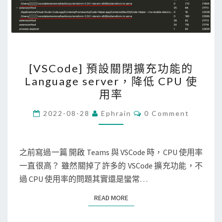
u
e
x
-
D
c
B
a
，
[
[VSCode] 預設關閉擴充功能的
p
並
V
Language server，降低 CPU 使
a
在
S
用率
c
儀
C
i
表
o
C
2022-08-28
Ephrain
0 Comment
O
t
板
d
M
y
M
上
e
E
套
顯
N
之前寫過一篇 開啟 Teams 與 VSCode 時，CPU 使用率
]
T
件
示
一直很高？ 雖然關掉了許多的 VSCode 擴充功能，不
預
S
，
過 CPU 使用率的問題其實還是蠻常…
設
查
關
READ MORE
READ MORE
看
閉
n
擴