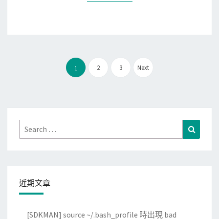
p
碟
硬
y
使
碟
m
用
空
p
率
間
l
大
文
e
2
3
Next
1
小
章
r
分
偵
頁
測
記
Search
Search
憶
for:
體
洩
露
近期文章
(
m
e
[SDKMAN] source ~/.bash_profile 時出現 bad