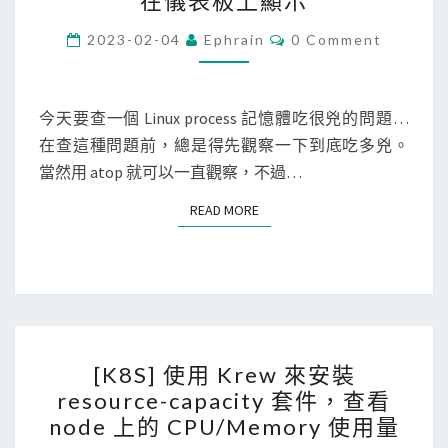
在儀表板上顯示
l
a
C
2023-02-04
Ephrain
0 Comment
O
n
M
M
g
E
N
今天要查一個 Linux process 記憶體吃很兇的問題…
]
T
在查這種問題前，總是得先觀察一下到底吃多兇。
使
S
當然用 atop 就可以一直觀察，不過…
用
G
READ MORE
READ MORE
o
程
式
將
P
[
r
[K8S] 使用 Krew 來安裝
K
o
resource-capacity 套件，查看
8
c
node 上的 CPU/Memory 使用量
S
e