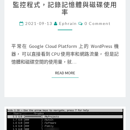
率
監控程式，記錄記憶體與磁碟使用
P
一
率
]
直
C
在
很
2021-09-13
Ephrain
0 Comment
O
G
高
M
M
o
？
E
N
平常在 Google Cloud Platform 上的 WordPress 機
o
T
器， 可以直接看到 CPU 使用率和網路流量， 但是記
g
S
憶體和磁碟空間的使用量，就…
l
e
READ MORE
READ MORE
C
l
o
u
d
P
l