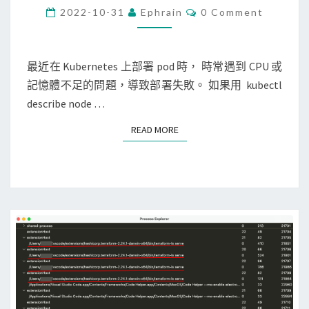
]
C
2022-10-31
Ephrain
0 Comment
s
O
使
M
s
M
用
m
E
N
最近在 Kubernetes 上部署 pod 時， 時常遇到 CPU 或
K
e
T
記憶體不足的問題，導致部署失敗。 如果用 kubectl
r
S
m
describe node …
e
o
w
r
READ MORE
READ MORE
來
y
安
資
裝
訊
r
寫
e
入
s
I
o
n
u
f
r
l
c