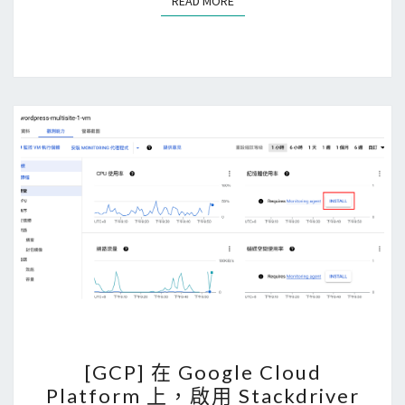
READ MORE
READ MORE
e
m
量
r
s
，
與
降
V
低
S
C
C
P
o
U
d
使
e
用
時
率
，
C
P
U
[
使
[GCP] 在 Google Cloud
G
用
Platform 上，啟用 Stackdriver
C