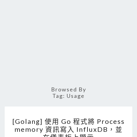
Browsed By
Tag:
Usage
[
[Golang] 使用 Go 程式將 Process
G
memory 資訊寫入 InfluxDB，並
o