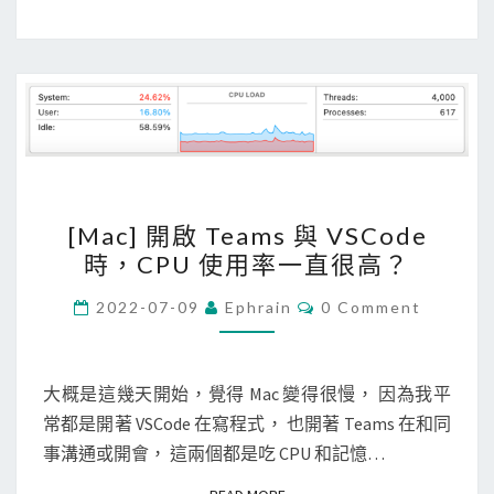
o
充
d
功
e
能
上
的
的
L
C
a
P
n
[
U
[Mac] 開啟 Teams 與 VSCode
g
M
/
時，CPU 使用率一直很高？
u
a
M
a
c
C
2022-07-09
Ephrain
0 Comment
e
g
O
]
m
M
e
M
開
o
E
s
啟
N
大概是這幾天開始，覺得 Mac 變得很慢， 因為我平
r
T
e
T
常都是開著 VSCode 在寫程式， 也開著 Teams 在和同
S
y
r
e
事溝通或開會， 這兩個都是吃 CPU 和記憶…
使
v
a
用