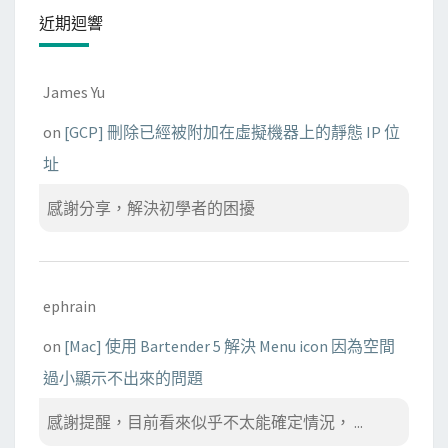
近期迴響
James Yu
on
[GCP] 刪除已經被附加在虛擬機器上的靜態 IP 位
址
感謝分享，解決初學者的困擾
ephrain
on
[Mac] 使用 Bartender 5 解決 Menu icon 因為空間
過小顯示不出來的問題
感謝提醒，目前看來似乎不太能確定情況， ...