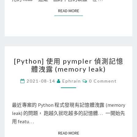
i
x
READ MORE
READ MORE
v
]
e
在
r
終
監
端
控
機
[
程
中
[Python] 使用 pympler 偵測記憶
P
式
使
體洩露 (memory leak)
y
，
用
t
C
記
n
2021-08-14
Ephrain
0 Comment
O
h
錄
c
M
M
o
記
d
E
n
N
最近專案的 Python 程式發現有記憶體洩露 (memory
憶
u
T
]
leak) 的問題， 跑越久就吃越多的記憶體… 一開始先
體
，
S
使
用 featu…
與
檢
用
磁
視
READ MORE
READ MORE