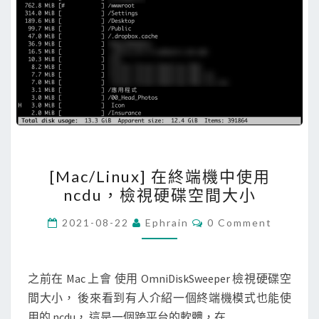
a
t
f
o
r
m
上
，
啟
[
[Mac/Linux] 在終端機中使用
用
M
ncdu，檢視硬碟空間大小
S
a
t
c
C
2021-08-22
Ephrain
0 Comment
O
a
/
M
M
c
L
E
k
i
N
之前在 Mac 上會 使用 OmniDiskSweeper 檢視硬碟空
T
d
n
間大小， 後來看到有人介紹一個終端機模式也能使
S
r
u
用的 ncdu， 這是一個跨平台的軟體，在 …