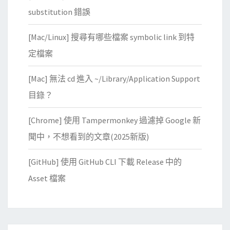
m
substitution 錯誤
o
r
[Mac/Linux] 搜尋有哪些檔案 symbolic link 到特
y
定檔案
l
e
[Mac] 無法 cd 進入 ~/Library/Application Support
a
目錄？
k
)
[Chrome] 使用 Tampermonkey 過濾掉 Google 新
聞中，不想看到的文章(2025新版)
[GitHub] 使用 GitHub CLI 下載 Release 中的
Asset 檔案