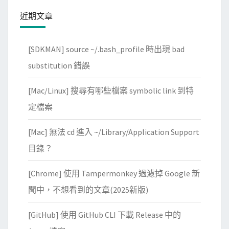
指
近期文章
令
時
[SDKMAN] source ~/.bash_profile 時出現 bad
出
substitution 錯誤
現
I
[Mac/Linux] 搜尋有哪些檔案 symbolic link 到特
l
定檔案
l
e
[Mac] 無法 cd 進入 ~/Library/Application Support
g
目錄？
a
l
[Chrome] 使用 Tampermonkey 過濾掉 Google 新
m
聞中，不想看到的文章(2025新版)
i
x
[GitHub] 使用 GitHub CLI 下載 Release 中的
o