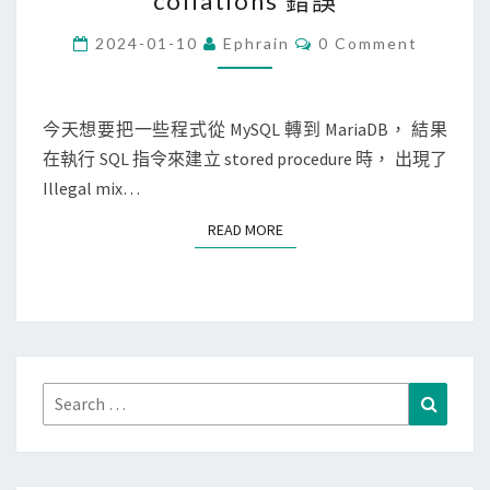
collations 錯誤
S
Q
C
2024-01-10
Ephrain
0 Comment
O
L
M
M
/
E
N
今天想要把一些程式從 MySQL 轉到 MariaDB， 結果
M
T
在執行 SQL 指令來建立 stored procedure 時， 出現了
a
S
Illegal mix…
r
i
READ MORE
READ MORE
a
D
B
]
執
行
Search
Search
S
for:
Q
L