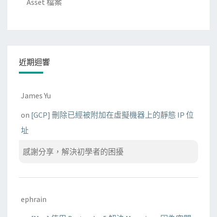
Asset 檔案
f
c
o
l
l
近期迴響
a
t
i
James Yu
o
on
[GCP] 刪除已經被附加在虛擬機器上的靜態 IP 位
n
址
s
錯
感謝分享，解決初學者的困擾
誤
ephrain