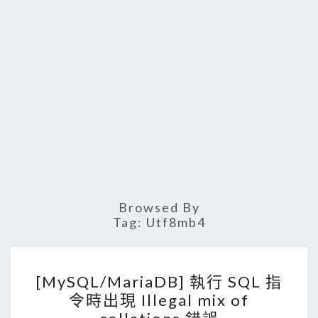
Browsed By
Tag:
Utf8mb4
[
[MySQL/MariaDB] 執行 SQL 指
M
令時出現 Illegal mix of
y