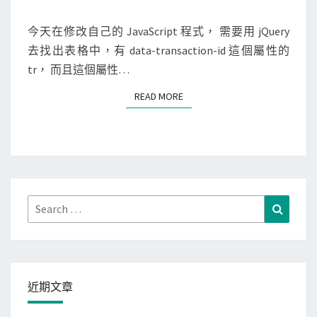
M
r
定
E
y
N
今天在修改自己的 JavaScript 程式， 需要用 jQuery
s
T
]
去找出表格中，有 data-transaction-id 這個屬性的
u
S
找
tr， 而且這個屬性…
b
出
-
READ MORE
READ MORE
有
t
特
r
定
e
屬
e
性
或
且
Search
鍵
Search
不
for:
值
為
空
值
近期文章
的