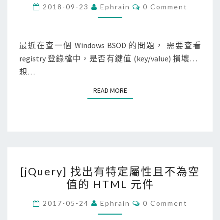
n
C
2018-09-23
Ephrain
0 Comment
O
d
M
M
o
E
w
N
最近在查一個 Windows BSOD 的問題， 需要查看
T
s
registry 登錄檔中，是否有鍵值 (key/value) 損壞…
S
]
想…
使
READ MORE
READ MORE
用
.
r
e
g
[
檔
[jQuery] 找出有特定屬性且不為空
j
案
值的 HTML 元件
Q
刪
u
C
除
2017-05-24
Ephrain
0 Comment
O
e
特
M