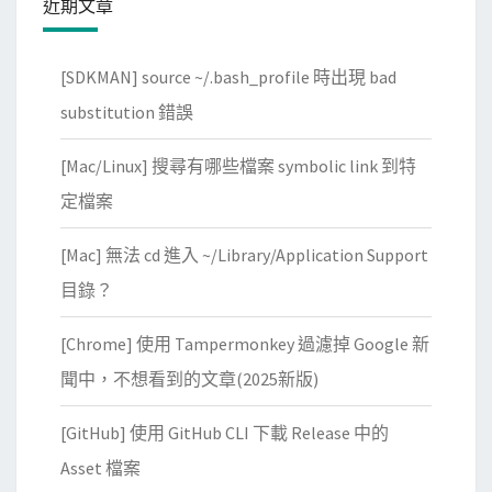
近期文章
o
c
[SDKMAN] source ~/.bash_profile 時出現 bad
k
e
substitution 錯誤
r
[Mac/Linux] 搜尋有哪些檔案 symbolic link 到特
.
s
定檔案
o
[Mac] 無法 cd 進入 ~/Library/Application Support
c
k
目錄？
的
[Chrome] 使用 Tampermonkey 過濾掉 Google 新
用
意
聞中，不想看到的文章(2025新版)
？
[GitHub] 使用 GitHub CLI 下載 Release 中的
Asset 檔案