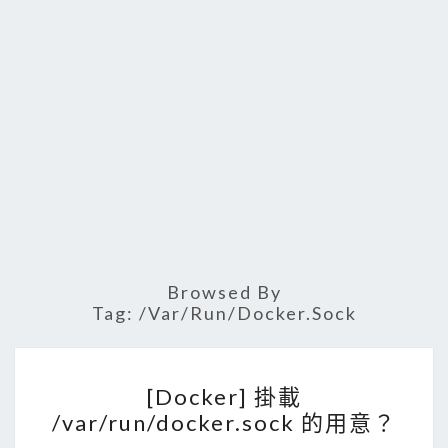
Browsed By
Tag:
/var/run/docker.sock
[
[Docker] 掛載
D
/var/run/docker.sock 的用意？
o