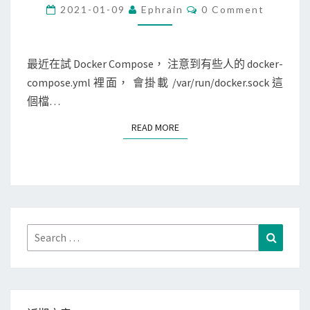
c
C
2021-01-09
Ephrain
0 Comment
O
k
M
M
e
E
r
N
最近在試 Docker Compose， 注意到有些人的 docker-
T
]
compose.yml 裡面， 會掛載 /var/run/docker.sock 這
S
掛
個檔…
載
READ MORE
READ MORE
/
v
a
r
/
r
Search
Search
u
for:
n
/
d