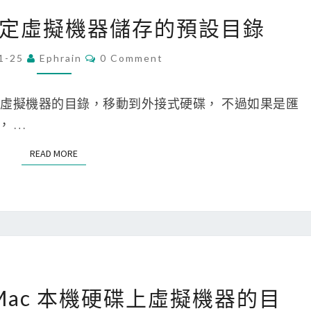
空
上
[
ox] 設定虛擬機器儲存的預設目錄
間
的
V
的
虛
i
C
1-25
Ephrain
0 Comment
O
問
擬
r
M
題
M
機
t
E
alBox 虛擬機器的目錄，移動到外接式硬碟， 不過如果是匯
器
N
u
T
話， …
開
S
a
啟
READ MORE
READ MORE
l
n
B
e
o
s
x
t
]
e
設
d
[
定
] 將 Mac 本機硬碟上虛擬機器的目
V
V
虛