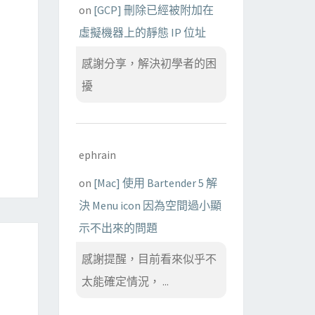
on
[GCP] 刪除已經被附加在
虛擬機器上的靜態 IP 位址
感謝分享，解決初學者的困
擾
ephrain
on
[Mac] 使用 Bartender 5 解
決 Menu icon 因為空間過小顯
示不出來的問題
感謝提醒，目前看來似乎不
太能確定情況， ...