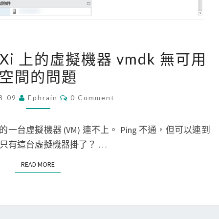
[
ESXi 上的虛擬機器 vmdk 無可用
V
空間的問題
M
w
C
8-09
Ephrain
0 Comment
O
a
M
r
M
E
一台虛擬機器 (VM) 連不上。 Ping 不通，但可以連到
e
N
T
應該只有這台虛擬機器掛了？ …
]
S
處
READ MORE
READ MORE
理
E
S