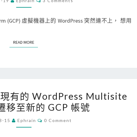
1-19
Ephrain
3 Comments
O
機
P
M
M
硬
]
E
tform (GCP) 虛擬機器上的 WordPress 突然連不上， 想用
碟
N
L
T
上
S
i
虛
READ MORE
READ MORE
n
擬
u
機
x
器
虛
的
擬
目
[
機
現有的 WordPress Multisite
錄
W
器
移至新的 GCP 帳號
，
o
突
移
r
然
C
8-15
Ephrain
0 Comment
O
動
d
S
M
到
P
M
S