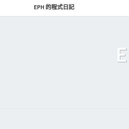
Skip
EPH 的程式日記
to
content