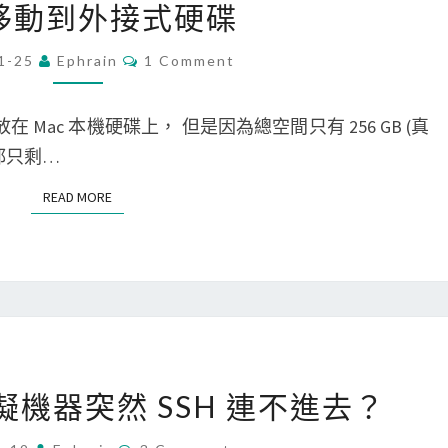
移動到外接式硬碟
M
i
擬
功
r
機
C
1-25
Ephrain
1 Comment
能
O
t
器
M
u
M
儲
E
是放在 Mac 本機硬碟上， 但是因為總空間只有 256 GB (真
a
存
N
T
都只剩…
l
的
S
B
預
READ MORE
READ MORE
o
設
x
目
]
錄
將
M
a
[
x 虛擬機器突然 SSH 連不進去？
c
G
本
C
C