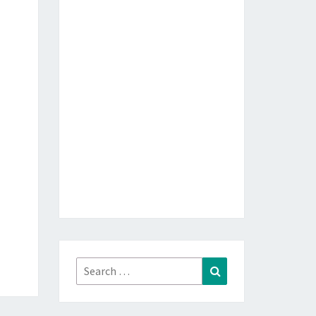
Search
Search
for: