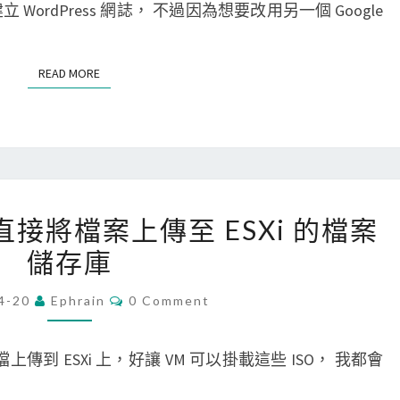
E
rm 上建立 WordPress 網誌， 不過因為想要改用另一個 Google
外
r
N
H
T
接
e
S
連
式
s
READ MORE
READ MORE
不
硬
s
進
碟
]
去
備
？
份
現
[
cp 直接將檔案上傳至 ESXi 的檔案
有
V
儲存庫
的
M
W
w
C
4-20
Ephrain
0 Comment
O
o
a
M
r
r
M
E
檔上傳到 ESXi 上，好讓 VM 可以掛載這些 ISO， 我都會
d
e
N
T
P
]
S