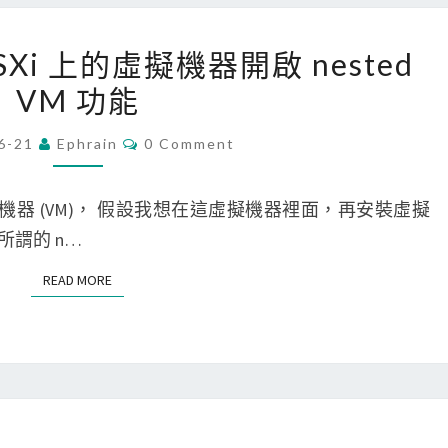
X
i
[
ESXi 上的虛擬機器開啟 nested
上
V
VM 功能
的
M
虛
w
C
6-21
Ephrain
0 Comment
O
擬
a
M
機
r
M
E
個虛擬機器 (VM)， 假設我想在這虛擬機器裡面，再安裝虛擬
器
e
N
T
就是所謂的 n…
v
]
S
m
允
READ MORE
READ MORE
d
許
k
E
無
S
可
X
用
i