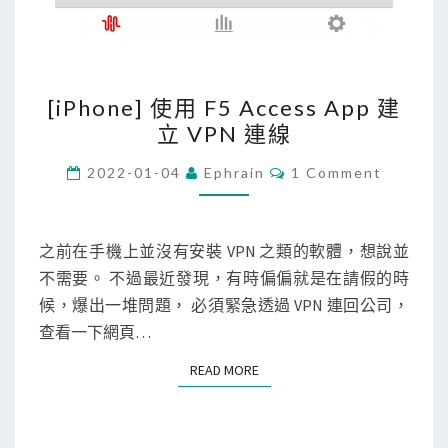
[
[iPhone] 使用 F5 Access App 建
i
立 VPN 連線
P
h
C
2022-01-04
Ephrain
1 Comment
O
o
M
M
n
E
e
N
之前在手機上並沒有安裝 VPN 之類的軟體，想說並
T
]
不需要。 不過最近發現，有時偏偏就是在請假的時
S
使
候，爆出一堆問題， 必須緊急透過 VPN 連回公司，
用
查看一下網頁…
F
READ MORE
READ MORE
5
A
c