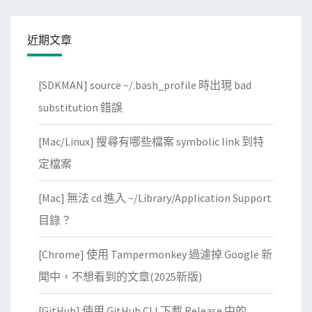
連
l
上
s
近期文章
其
e
他
T
[SDKMAN] source ~/.bash_profile 時出現 bad
國
r
家
substitution 錯誤
a
的
y
[Mac/Linux] 搜尋有哪些檔案 symbolic link 到特
V
)
P
定檔案
N
[Mac] 無法 cd 進入 ~/Library/Application Support
服
務
目錄？
[Chrome] 使用 Tampermonkey 過濾掉 Google 新
聞中，不想看到的文章(2025新版)
[GitHub] 使用 GitHub CLI 下載 Release 中的