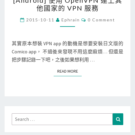
[Android] 使用 OpenVPN 連上其
A
l
他國家的 VPN 服務
n
s
d
C
e
2015-10-11
Ephrain
0 Comment
O
r
S
M
M
o
e
E
i
N
其實原本想裝 VPN app 的動機是想要安裝日文版的
c
T
d
Comico app， 不過後來發現不用這麼麻煩… 但還是
u
S
]
把步驟記錄一下吧，之後如果想利用 …
r
使
e
READ MORE
READ MORE
用
惱
O
人
p
的
e
圖
n
示
V
Search
(
Search
P
for:
P
N
u