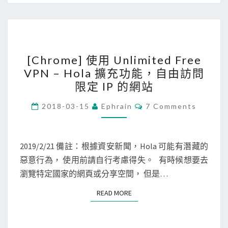
c
e
s
[
s
[Chrome] 使用 Unlimited Free
C
A
VPN – Hola 擴充功能，自由訪問
h
p
限定 IP 的網站
r
p
o
C
建
2018-03-15
Ephrain
7 Comments
O
m
立
M
M
e
V
E
N
2019/2/21 備註：根據資安新聞，Hola 可能有潛藏的
]
P
T
惡意行為， 使用前請自行考慮得失。 有時候想要去
使
N
S
瀏覽特定國家的網頁或分享空間， 但是…
用
連
U
線
READ MORE
READ MORE
n
l