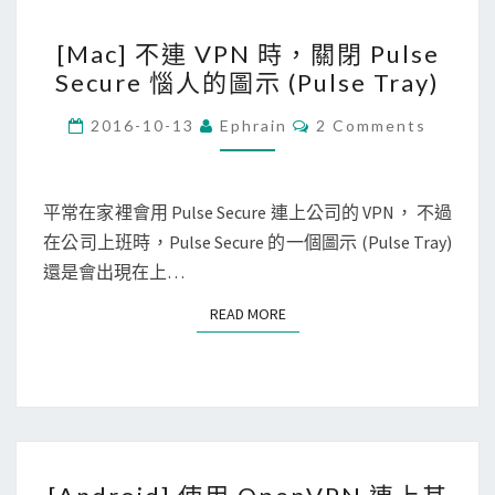
i
a
[
-
擴
[Mac] 不連 VPN 時，關閉 Pulse
M
F
充
Secure 惱人的圖示 (Pulse Tray)
a
i
功
c
C
，
2016-10-13
Ephrain
2 Comments
能
O
]
免
M
，
M
不
費
自
E
連
N
平常在家裡會用 Pulse Secure 連上公司的 VPN， 不過
無
由
T
V
在公司上班時，Pulse Secure 的一個圖示 (Pulse Tray)
線
S
訪
P
還是會出現在上…
上
問
N
網
限
READ MORE
READ MORE
時
！
定
，
I
關
P
閉
的
P
網
[
u
站