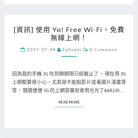
i
m
i
[
t
[資訊] 使用 Yo! Free Wi-Fi，免費
資
e
無線上網！
訊
d
]
C
2017-07-04
Ephrain
0 Comment
F
O
使
r
M
M
用
e
E
Y
N
因為我的手機 3G 吃到飽期限已經截止了， 現在用 3G
e
T
o
上網都要很小心，尤其是不能點影片或看圖片漫畫等
S
V
!
等， 隨隨便便 3G 的上網容量就會用光光了&#8230…
P
F
N
READ MORE
READ MORE
r
–
e
H
e
o
W
l