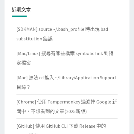
G
近期文章
o
a
[SDKMAN] source ~/.bash_profile 時出現 bad
t
，
substitution 錯誤
練
[Mac/Linux] 搜尋有哪些檔案 symbolic link 到特
習
網
定檔案
頁
[Mac] 無法 cd 進入 ~/Library/Application Support
的
滲
目錄？
透
[Chrome] 使用 Tampermonkey 過濾掉 Google 新
測
試
聞中，不想看到的文章(2025新版)
[GitHub] 使用 GitHub CLI 下載 Release 中的