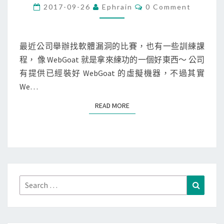
c
C
2017-09-26
Ephrain
0 Comment
O
u
M
M
r
E
i
N
最近公司舉辦找軟體漏洞的比賽，也有一些訓練課
T
t
程， 像 WebGoat 就是拿來練功的一個好東西～ 公司
S
y
有提供已經裝好 WebGoat 的虛擬機器，不過其實
]
We…
在
READ MORE
READ MORE
M
a
c
上
執
行
Search
Search
W
for:
e
b