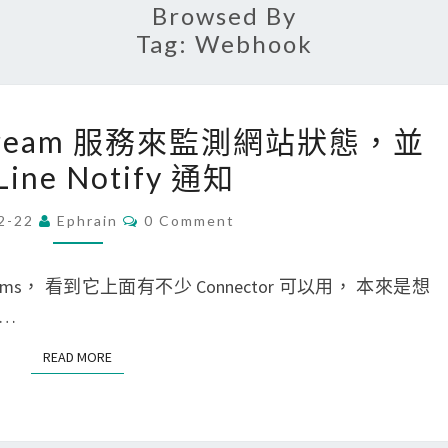
Browsed By
Tag:
Webhook
[
pedream 服務來監測網站狀態，並
W
ine Notify 通知
e
b
C
2-22
Ephrain
0 Comment
O
]
M
使
M
E
eams， 看到它上面有不少 Connector 可以用， 本來是想
用
N
T
s…
P
S
i
READ MORE
READ MORE
p
e
d