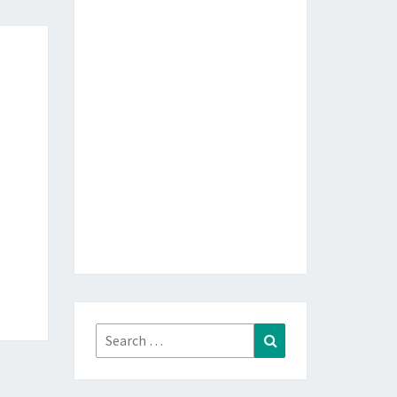
Search
Search
for: