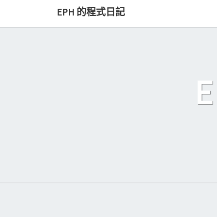
Skip
EPH 的程式日記
to
content