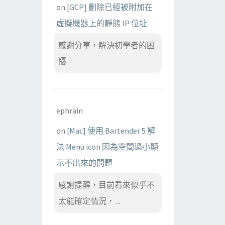
on
[GCP] 刪除已經被附加在
虛擬機器上的靜態 IP 位址
感謝分享，解決初學者的困
擾
ephrain
on
[Mac] 使用 Bartender 5 解
決 Menu icon 因為空間過小顯
示不出來的問題
感謝提醒，目前看來似乎不
太能確定情況， ...