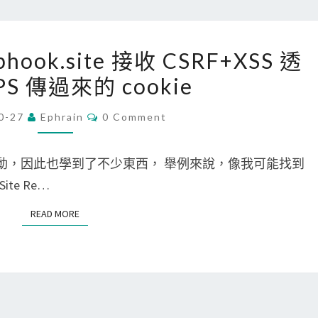
r
e
[
bhook.site 接收 CSRF+XSS 透
a
P
PS 傳過來的 cookie
m
e
服
n
C
0-27
Ephrain
0 Comment
O
務
t
M
來
e
M
E
g 活動，因此也學到了不少東西， 舉例來說，像我可能找到
監
s
N
T
Site Re…
測
t
S
網
]
READ MORE
READ MORE
站
使
狀
用
態
w
，
e