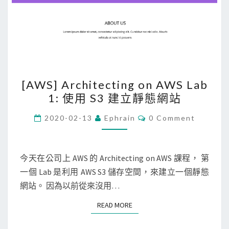
，
來
監
測
網
站
[
[AWS] Architecting on AWS Lab
的
A
1: 使用 S3 建立靜態網站
健
W
康
S
C
2020-02-13
Ephrain
0 Comment
O
狀
]
M
M
態
A
E
r
N
今天在公司上 AWS 的 Architecting on AWS 課程， 第
T
c
一個 Lab 是利用 AWS S3 儲存空間，來建立一個靜態
S
h
網站。 因為以前從來沒用…
i
READ MORE
READ MORE
t
e