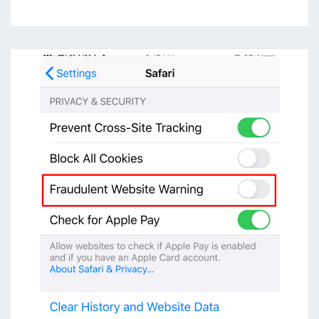
c
t
i
n
g
o
n
A
W
S
L
a
b
1
:
使