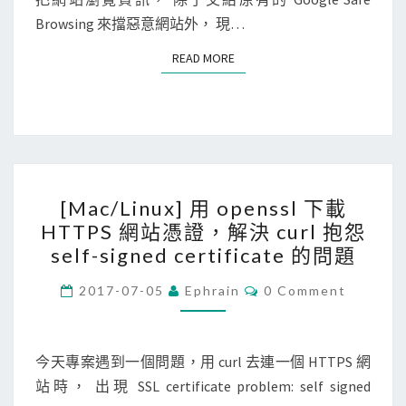
S
關
Browsing 來擋惡意網站外， 現…
閉
READ MORE
READ MORE
詐
騙
網
站
警
[
告
[Mac/Linux] 用 openssl 下載
M
，
HTTPS 網站憑證，解決 curl 抱怨
a
避
self-signed certificate 的問題
c
免
/
C
2017-07-05
Ephrain
0 Comment
S
O
L
a
M
M
i
f
E
N
今天專案遇到一個問題，用 curl 去連一個 HTTPS 網
n
a
T
站時， 出現 SSL certificate problem: self signed
u
S
r