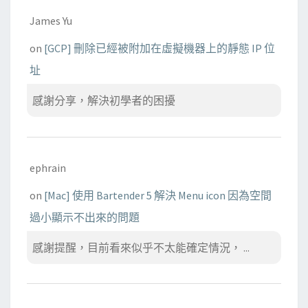
-
James Yu
s
on
[GCP] 刪除已經被附加在虛擬機器上的靜態 IP 位
i
址
g
n
感謝分享，解決初學者的困擾
e
d
c
e
ephrain
r
on
[Mac] 使用 Bartender 5 解決 Menu icon 因為空間
t
過小顯示不出來的問題
i
f
感謝提醒，目前看來似乎不太能確定情況， ...
i
c
a