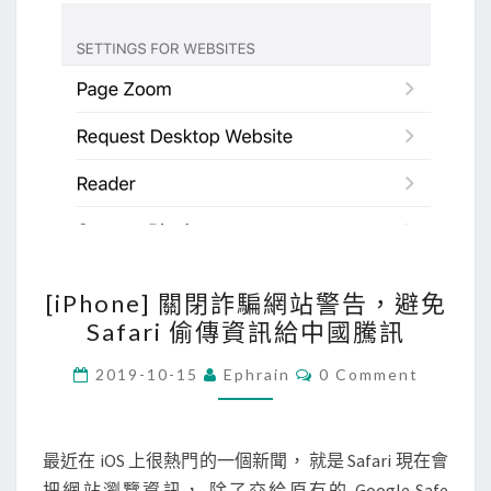
用
S
3
建
立
靜
態
網
站
[
[iPhone] 關閉詐騙網站警告，避免
i
Safari 偷傳資訊給中國騰訊
P
h
C
2019-10-15
Ephrain
0 Comment
O
o
M
M
n
E
e
N
最近在 iOS 上很熱門的一個新聞， 就是 Safari 現在會
T
]
把網站瀏覽資訊， 除了交給原有的 Google Safe