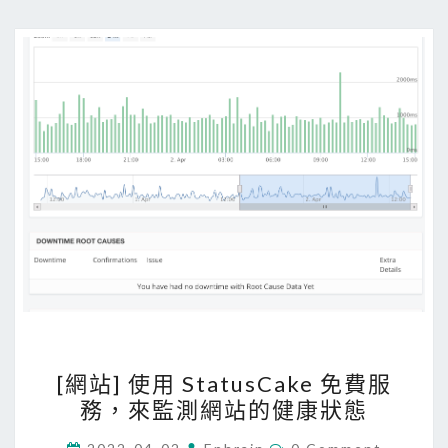
網
站
發
生
重
大
問
題
？
原
來
是
外
掛
[
[網站] 使用 StatusCake 免費服
搞
網
務，來監測網站的健康狀態
的
站
鬼
]
C