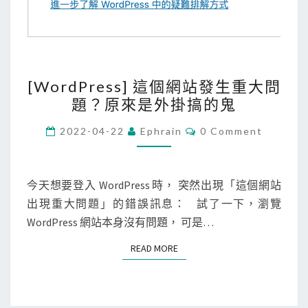
[
[WordPress] 這個網站發生重大問
W
題？原來是外掛搞的鬼
o
r
C
2022-04-22
Ephrain
0 Comment
O
d
M
M
P
E
r
N
今天想要登入 WordPress 時， 突然出現「這個網站
T
e
出現重大問題」的錯誤訊息： 試了一下，瀏覽
S
s
WordPress 網站本身沒有問題， 可是…
s
READ MORE
READ MORE
]
這
個