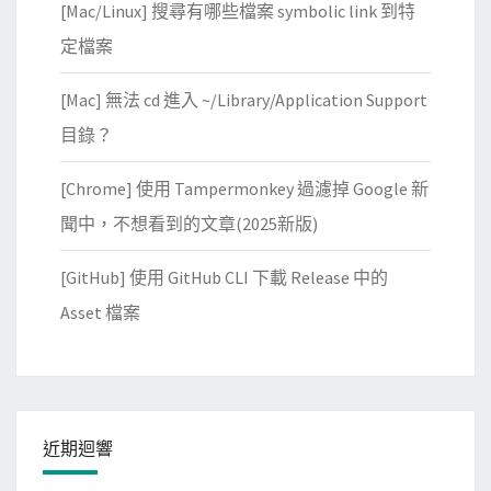
[Mac/Linux] 搜尋有哪些檔案 symbolic link 到特
網
定檔案
站
憑
[Mac] 無法 cd 進入 ~/Library/Application Support
證
目錄？
，
解
[Chrome] 使用 Tampermonkey 過濾掉 Google 新
決
聞中，不想看到的文章(2025新版)
c
u
[GitHub] 使用 GitHub CLI 下載 Release 中的
r
Asset 檔案
l
抱
怨
s
e
近期迴響
l
f