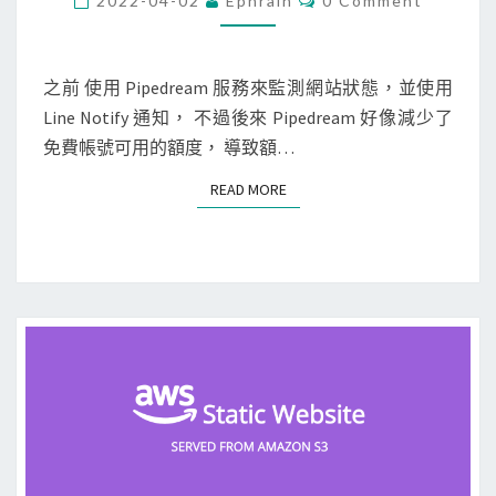
2022-04-02
Ephrain
0 Comment
O
使
M
M
用
E
S
N
之前 使用 Pipedream 服務來監測網站狀態，並使用
T
t
Line Notify 通知， 不過後來 Pipedream 好像減少了
S
a
免費帳號可用的額度， 導致額…
t
READ MORE
READ MORE
u
s
C
a
k
e
免
費
服
務