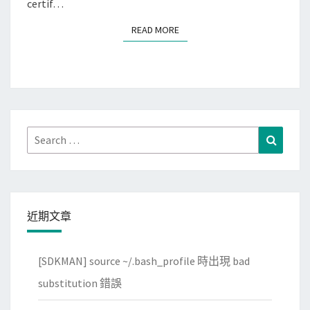
certif…
x
i
]
偷
READ MORE
READ MORE
用
傳
o
資
p
訊
e
給
n
中
s
Search
Search
國
s
for:
騰
l
訊
下
載
近期文章
H
T
[SDKMAN] source ~/.bash_profile 時出現 bad
T
substitution 錯誤
P
S