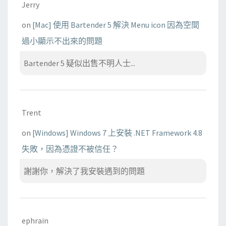
Jerry
t
e
on
[Mac] 使用 Bartender 5 解決 Menu icon 因為空間
的
過小顯示不出來的問題
問
題
Bartender 5 疑似出售不明人士...
Trent
on
[Windows] Windows 7 上安裝 .NET Framework 4.8
失敗，因為憑證不被信任？
謝謝你，解決了我安裝遇到的問題
ephrain