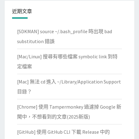
g
近期文章
e
r
[SDKMAN] source ~/.bash_profile 時出現 bad
r
o
substitution 錯誤
r
[Mac/Linux] 搜尋有哪些檔案 symbolic link 到特
的
W
定檔案
o
[Mac] 無法 cd 進入 ~/Library/Application Support
r
d
目錄？
D
[Chrome] 使用 Tampermonkey 過濾掉 Google 新
o
c
聞中，不想看到的文章(2025新版)
x
[GitHub] 使用 GitHub CLI 下載 Release 中的
檔