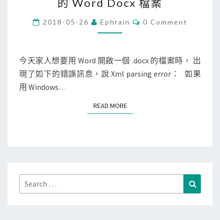
的 Word Docx 檔案
f
f
C
2018-05-26
Ephrain
0 Comment
O
i
M
M
c
E
e
N
今天家人想要用 Word 開啟一個 .docx 的檔案時， 出
T
]
現了如下的錯誤訊息，說 Xml parsing error： 如果
S
修
用 Windows…
復
READ MORE
READ MORE
X
m
l
p
a
r
Search
Search
s
for:
i
n