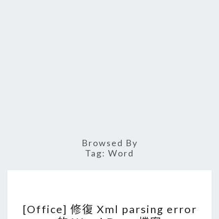
Browsed By
Tag:
Word
[
[Office] 修復 Xml parsing error
O