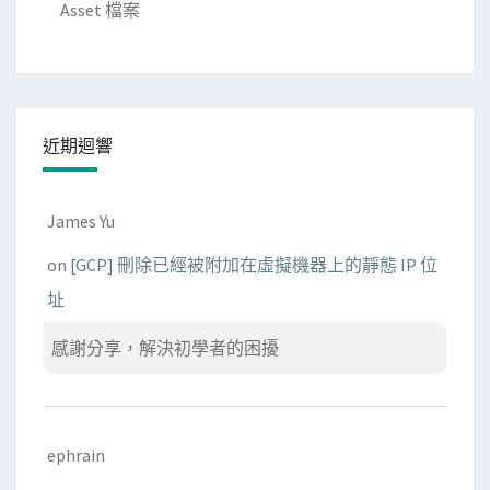
案
Asset 檔案
近期迴響
James Yu
on
[GCP] 刪除已經被附加在虛擬機器上的靜態 IP 位
址
感謝分享，解決初學者的困擾
ephrain