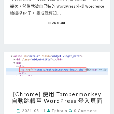
i
T
e
幾次，然後就被自己裝的 WordPress 外掛 Wordfence
S
c
s
給擋掉 IP 了， 變成就算知…
功
s
能
READ MORE
READ MORE
]
，
帳
監
號
看
密
所
碼
有
錯
連
誤
線
，
導
致
[
[Chrome] 使用 Tampermonkey
自
C
自動跳轉至 WordPress 登入頁面
己
h
被
r
C
2021-03-11
Ephrain
0 Comment
O