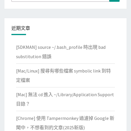
for:
y
自
動
近期文章
跳
轉
至
[SDKMAN] source ~/.bash_profile 時出現 bad
W
substitution 錯誤
o
r
[Mac/Linux] 搜尋有哪些檔案 symbolic link 到特
d
定檔案
P
r
[Mac] 無法 cd 進入 ~/Library/Application Support
e
目錄？
s
s
[Chrome] 使用 Tampermonkey 過濾掉 Google 新
登
聞中，不想看到的文章(2025新版)