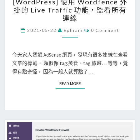
[WordPress] 使用 Wordfence 外
多
W
掛的 Live Traffic 功能，監看所有
的
o
連線
p
r
h
d
C
2021-05-22
Ephrain
0 Comment
O
p
P
M
M
-
r
E
f
N
今天家人透過 AdSense 網頁，發現有很多連線在查看
e
T
p
文章的標籤， 類似像 tag:美食、tag:旅遊… 等等，覺
s
S
m
得有點奇怪， 因為一般人就算點了…
s
進
]
READ MORE
READ MORE
程
使
，
用
導
W
致
o
記
r
憶
d
體
f