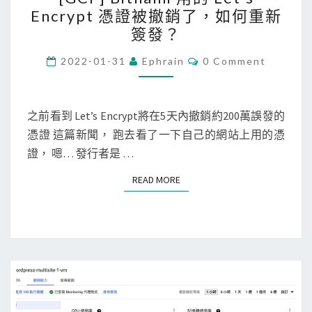
外
G
Encrypt 憑證被撤銷了，如何重新
掛
C
簽發？
搞
P
的
]
C
2022-01-31
Ephrain
0 Comment
O
鬼
B
M
M
i
E
N
之前看到 Let’s Encrypt將在5天內撤銷約200萬誤發的
t
T
憑證 這篇新聞， 跑去看了一下自己的網站上用的憑
n
S
證， 嗯… 發行者是 …
a
m
READ MORE
READ MORE
i
用
的
L
e
t
’