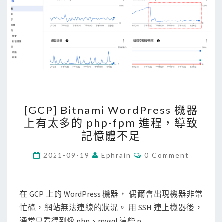
s
E
n
c
r
y
p
[
t
[GCP] Bitnami WordPress 機器
G
憑
上有太多的 php-fpm 進程，導致
C
證
記憶體不足
P
被
]
C
撤
2021-09-19
Ephrain
0 Comment
O
B
銷
M
M
i
了
E
N
在 GCP 上的 WordPress 機器， 偶爾會出現機器非常
t
，
T
忙碌，網站無法連線的狀況。 用 SSH 連上機器後，
n
如
S
通常只看得到像 php、mysql 這些 p…
a
何