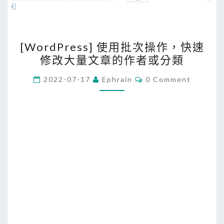
[
[WordPress] 使用批次操作，快速
W
修改大量文章的作者或分類
o
r
C
2022-07-17
Ephrain
0 Comment
O
d
M
M
P
E
r
N
T
e
S
s
s
]
使
用
批