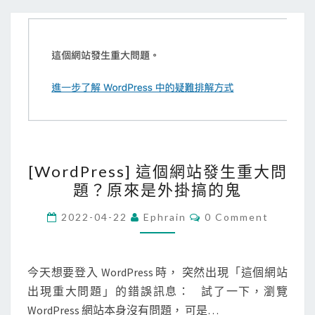
類
[
[WordPress] 這個網站發生重大問
W
題？原來是外掛搞的鬼
o
r
C
2022-04-22
Ephrain
0 Comment
O
d
M
M
P
E
r
N
今天想要登入 WordPress 時， 突然出現「這個網站
T
e
出現重大問題」的錯誤訊息： 試了一下，瀏覽
S
s
WordPress 網站本身沒有問題， 可是…