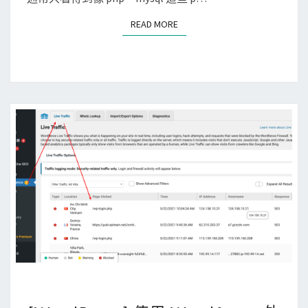
m
重
READ MORE
READ MORE
i
新
W
簽
o
發
r
？
d
P
r
e
s
s
機
器
上
有
太
[