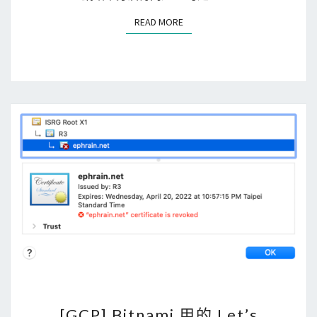
s
READ MORE
READ MORE
]
這
個
網
站
發
生
重
大
問
題
？
原
來
是
[
[GCP] Bitnami 用的 Let’s