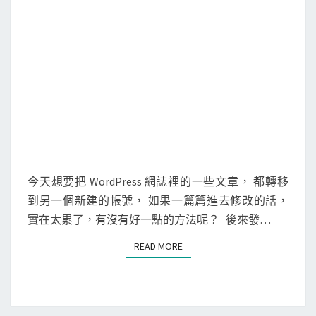
次
操
作
，
快
速
修
改
大
量
今天想要把 WordPress 網誌裡的一些文章， 都轉移
文
到另一個新建的帳號， 如果一篇篇進去修改的話，
章
實在太累了，有沒有好一點的方法呢？ 後來發…
的
READ MORE
READ MORE
作
者
或
分