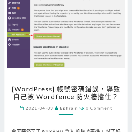
不
e
足
n
c
e
外
掛
的
L
i
v
[
e
[WordPress] 帳號密碼錯誤，導致
W
T
自己被 Wordfence 防火牆擋住？
o
r
r
C
2021-04-03
Ephrain
0 Comment
a
O
d
M
f
M
P
E
f
r
N
今天突然忘了 WordPress 登入 的帳號密碼， 試了好