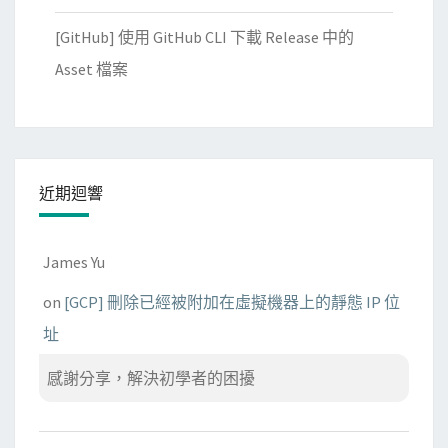
入
頁
[GitHub] 使用 GitHub CLI 下載 Release 中的
面
Asset 檔案
近期迴響
James Yu
on
[GCP] 刪除已經被附加在虛擬機器上的靜態 IP 位
址
感謝分享，解決初學者的困擾