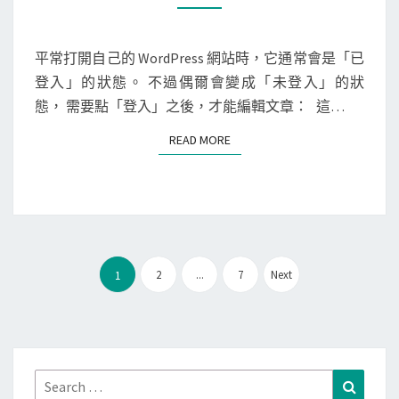
W
o
M
M
o
m
E
r
e
N
平常打開自己的 WordPress 網站時，它通常會是「已
T
d
]
登入」的狀態。 不過偶爾會變成「未登入」的狀
S
f
使
態， 需要點「登入」之後，才能編輯文章： 這…
e
用
READ MORE
READ MORE
n
T
c
a
e
m
防
p
火
e
文
牆
r
2
...
7
Next
1
章
擋
m
分
住
o
頁
？
n
k
Search
Search
e