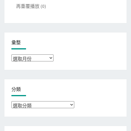
再重覆播放
(0)
彙整
彙
整
分類
分
類