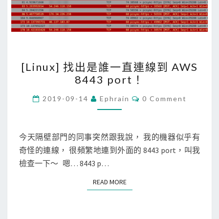
[
[Linux] 找出是誰一直連線到 AWS
L
8443 port！
i
n
C
2019-09-14
Ephrain
0 Comment
O
u
M
M
x
E
]
N
今天隔壁部門的同事突然跟我說， 我的機器似乎有
T
找
奇怪的連線， 很頻繁地連到外面的 8443 port，叫我
S
出
檢查一下～ 嗯… 8443 p…
是
READ MORE
READ MORE
誰
一
直