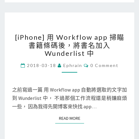
連
線
到
[
A
[iPhone] 用 Workflow app 掃瞄
i
W
書籍條碼後，將書名加入
P
S
Wunderlist 中
h
8
o
C
4
2018-03-18
Ephrain
0 Comment
O
n
4
M
M
e
3
E
N
之前寫過一篇 用 Workflow app 自動將選取的文字加
]
p
T
到 Wunderlist 中， 不過那個工作流程還是稍嫌麻煩
用
o
S
一些， 因為我得先開博客來快找 app…
W
r
o
t
READ MORE
READ MORE
r
！
k