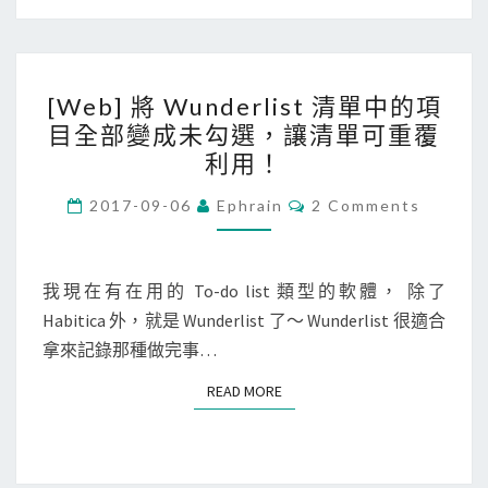
f
l
o
[
w
[Web] 將 Wunderlist 清單中的項
W
a
目全部變成未勾選，讓清單可重覆
e
p
利用！
b
p
]
C
2017-09-06
Ephrain
2 Comments
掃
O
將
M
瞄
M
W
書
E
N
我現在有在用的 To-do list 類型的軟體， 除了
u
籍
T
Habitica 外，就是 Wunderlist 了～ Wunderlist 很適合
n
S
條
拿來記錄那種做完事…
d
碼
e
後
READ MORE
READ MORE
r
，
l
將
i
書