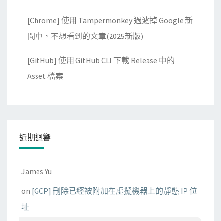
清
[Chrome] 使用 Tampermonkey 過濾掉 Google 新
單
聞中，不想看到的文章(2025新版)
可
重
[GitHub] 使用 GitHub CLI 下載 Release 中的
覆
Asset 檔案
利
用
！
近期迴響
James Yu
on
[GCP] 刪除已經被附加在虛擬機器上的靜態 IP 位
址