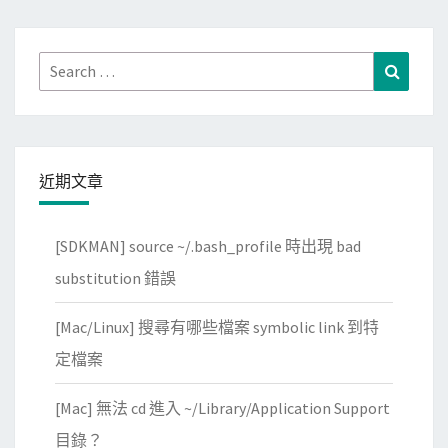
s
名
t
加
清
Search
Search
入
單
for:
W
中
u
的
n
項
d
近期文章
目
e
全
r
[SDKMAN] source ~/.bash_profile 時出現 bad
部
l
substitution 錯誤
變
i
成
s
[Mac/Linux] 搜尋有哪些檔案 symbolic link 到特
未
t
定檔案
勾
中
選
[Mac] 無法 cd 進入 ~/Library/Application Support
，
目錄？
讓