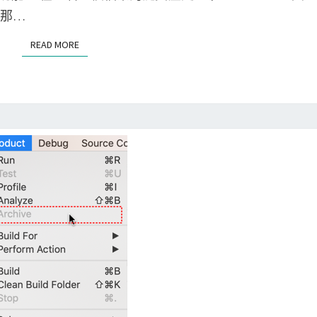
定
N
T
說那…
現
S
S
N
o
READ MORE
READ MORE
o
u
s
r
u
c
i
e
t
T
a
r
b
e
l
e
e
的
a
O
p
p
p
e
l