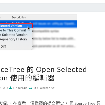
c
o
d
e
上
傳
i
O
S
[
rceTree 的 Open Selected
a
G
p
sion 使用的編輯器
i
p
t
C
2-30
Ephrain
0 Comment
時
O
]
M
，
指
M
E
ected 功能， 在查看一個檔案的提交歷史， 但 Source Tree 只
出