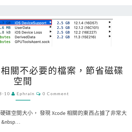
n
d
e
使
e
r
用
的
e
的
封
f
編
存
o
輯
A
u
器
r
n
[
code 相關不必要的檔案，節省磁碟
c
d
M
h
錯
空間
a
i
誤
c
C
8-10
Ephrain
0 Comment
v
？
O
]
M
e
刪
M
E
r 檢視硬碟空間大小， 發現 Xcode 相關的東西占據了非常大
功
除
N
T
nbsp…
能
X
S
變