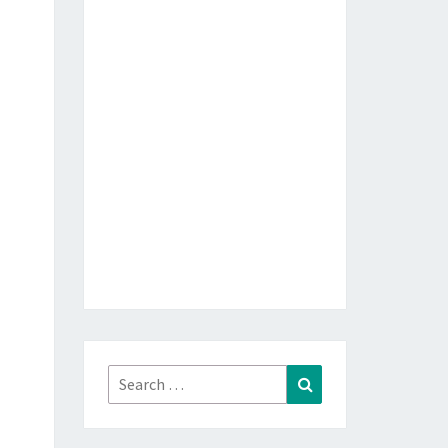
Search
Search
for: