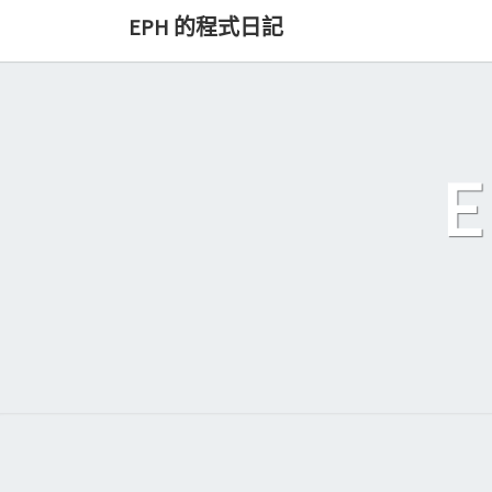
Skip
EPH 的程式日記
to
content