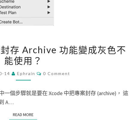
n
i
S
c
e
a
l
t
e
[
i
c
e 的封存 Archive 功能變成灰色不
i
o
t
能使用？
P
n
e
h
r
C
d
0-14
Ephrain
0 Comment
O
o
e
V
M
n
M
c
e
E
， 其中一個步驟就是要在 Xcode 中把專案封存 (archive)， 這
e
o
N
r
T
 A…
]
r
S
s
X
d
READ MORE
READ MORE
i
c
s
o
o
w