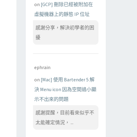
on
[GCP] 刪除已經被附加在
虛擬機器上的靜態 IP 位址
感謝分享，解決初學者的困
擾
ephrain
on
[Mac] 使用 Bartender 5 解
決 Menu icon 因為空間過小顯
示不出來的問題
感謝提醒，目前看來似乎不
太能確定情況， ...