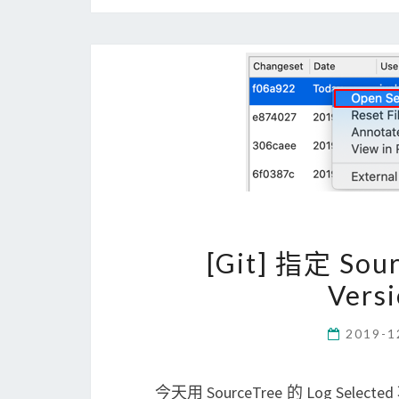
[Git] 指定 Sou
Ver
2019-1
今天用 SourceTree 的 Log Sel