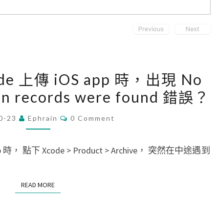
[
code 上傳 iOS app 時，出現 No
C
tion records were found 錯誤？
o
r
C
0-23
Ephrain
0 Comment
O
d
M
o
M
E
 時， 點下 Xcode > Product > Archive， 突然在中途遇到
v
N
T
a
S
]
READ MORE
READ MORE
用
X