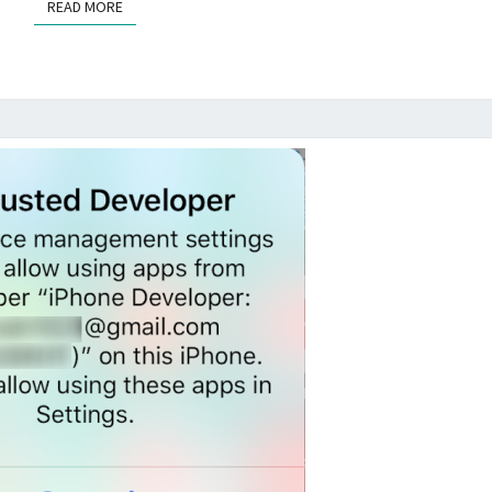
c
READ MORE
READ MORE
成
o
灰
d
色
e
不
相
能
關
使
不
用
必
？
要
的
檔
案
，
節
省