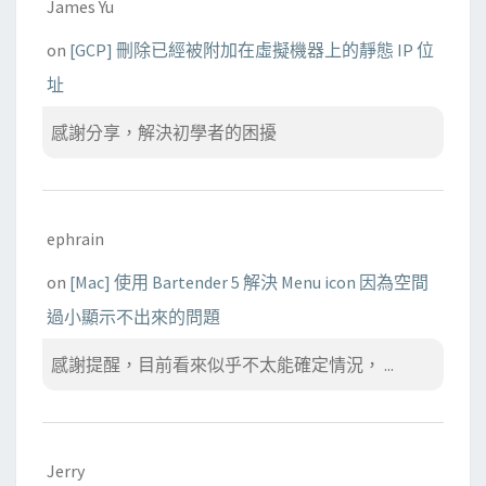
R
James Yu
D
on
[GCP] 刪除已經被附加在虛擬機器上的靜態 IP 位
P
址
感謝分享，解決初學者的困擾
ephrain
on
[Mac] 使用 Bartender 5 解決 Menu icon 因為空間
過小顯示不出來的問題
感謝提醒，目前看來似乎不太能確定情況， ...
Jerry