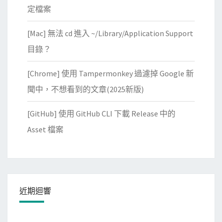
定檔案
M
(
[Mac] 無法 cd 進入 ~/Library/Application Support
U
目錄？
b
u
[Chrome] 使用 Tampermonkey 過濾掉 Google 新
n
聞中，不想看到的文章(2025新版)
t
u
[GitHub] 使用 GitHub CLI 下載 Release 中的
2
Asset 檔案
2
.
0
4
)
近期迴響
的
x