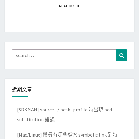
a
READ MORE
READ MORE
c
上
使
用
遠
端
Search
Search
桌
for:
面
連
上
近期文章
A
z
[SDKMAN] source ~/.bash_profile 時出現 bad
u
substitution 錯誤
r
e
[Mac/Linux] 搜尋有哪些檔案 symbolic link 到特
V