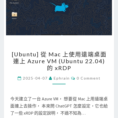
[
[Ubuntu] 從 Mac 上使用遠端桌面
U
連上 Azure VM (Ubuntu 22.04)
b
的 xRDP
u
n
C
2025-04-07
Ephrain
0 Comment
O
t
M
M
u
E
N
今天建立了一台 Azure VM， 想要從 Mac 上用遠端桌
]
T
面連上去操作， 本來問 ChatGPT 怎麼設定，它也給
從
S
了一些 xRDP 的設定說明， 不過不知為…
M