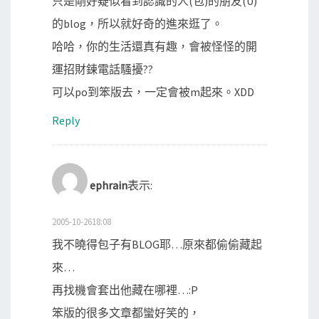
只是剛好疑似看到認識的人(包)的朋友(U)
的blog，所以就好奇的進來逛了。
哈哈，你的生活還真有趣，會被怪怪的開
運招財鍊電話騷擾??
可以po到笨版去，一定會被m起來。XDD
Reply
ephrain
表示:
2005-10-2618:08
我不曉得包子有BLOG耶…原來都偷偷藏起
來…
再找機會套出他藏在哪裡…:P
笨版的很多文章都蠻好笑的，