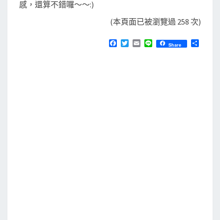
感，還算不錯囉～～:)
(本頁面已被瀏覽過 258 次)
F
T
E
L
分
Share
a
w
m
i
享
c
i
a
n
e
t
i
e
b
t
l
o
e
o
r
k