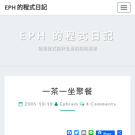
Skip
EPH 的程式日記
Togg
to
navig
content
EPH 的程式日記
記錄程式設計生活的點點滴滴
一
一茶一坐聚餐
茶
一
C
2005-10-18
Ephrain
4 Comments
O
坐
M
聚
M
E
餐
N
T
F
T
E
L
分
Share