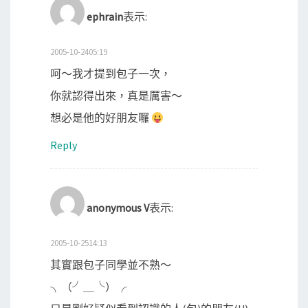
ephrain
表示:
2005-10-2405:19
呵～我才提到包子一次，
你就認得出來，真是厲害～
想必是他的好朋友囉
Reply
anonymous V
表示:
2005-10-2514:13
其實跟包子同學並不熟～
╮（╯＿╰）╭