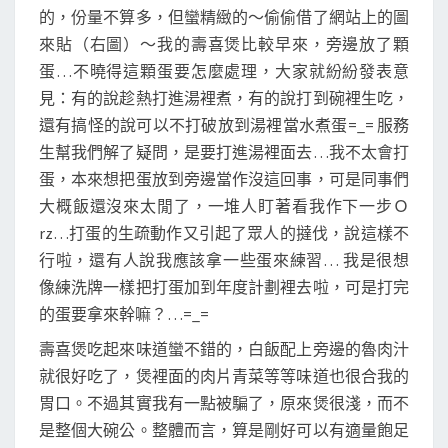
的，份量不算多，但蠻精緻的～偷偷借了網站上的圖
來貼（右圖）～我的壽喜煲比較早來，旁邊放了顆
蛋…不曉得這顆蛋要怎麼處理，大家就紛紛發表意
見：有的說趁熱打進湯裡煮，有的說打到碗裡生吃，
還有搞怪的說可以不打破放到湯裡當水煮蛋=_= 服務
生幫我們解了疑問，是要打進湯裡面去…我不太會打
蛋，本來想把蛋放到旁邊當作沒這回事，可是同事們
大概飯還沒來太閒了，一堆人盯著看我作下一步Ｏ
rz…打蛋的生疏動作又引起了眾人的撻伐，說這樣不
行啦，還有人說我應該拿一些蛋來練習… 我是很想
像練洗牌一樣把打蛋加到年度計劃裡去啦，可是打完
的蛋要拿來幹嘛？…=_=
壽喜煲吃起來味道蠻不錯的，白飯配上旁邊的魯肉汁
就很好吃了，煲裡面的肉片青菜等等味道也很合我的
胃口。不過其實我有一點被騙了，原來煲很淺，而不
是整個大碗公。整體而言，算是剛好可以有適量飽足