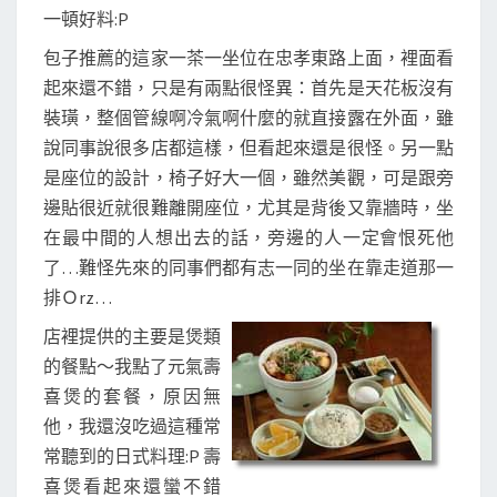
一頓好料:P
包子推薦的這家一茶一坐位在忠孝東路上面，裡面看
起來還不錯，只是有兩點很怪異：首先是天花板沒有
裝璜，整個管線啊冷氣啊什麼的就直接露在外面，雖
說同事說很多店都這樣，但看起來還是很怪。另一點
是座位的設計，椅子好大一個，雖然美觀，可是跟旁
邊貼很近就很難離開座位，尤其是背後又靠牆時，坐
在最中間的人想出去的話，旁邊的人一定會恨死他
了…難怪先來的同事們都有志一同的坐在靠走道那一
排Ｏrz…
店裡提供的主要是煲類
的餐點～我點了元氣壽
喜煲的套餐，原因無
他，我還沒吃過這種常
常聽到的日式料理:P 壽
喜煲看起來還蠻不錯