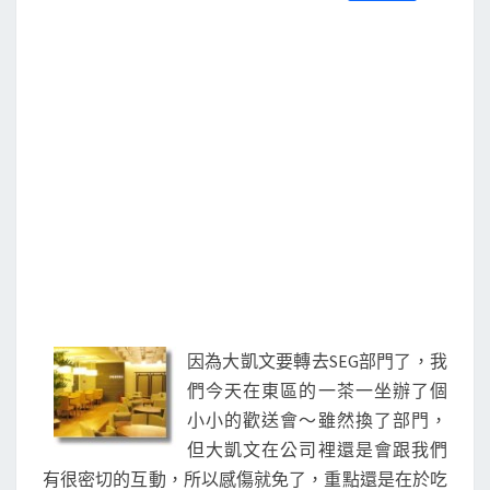
S
a
w
m
i
享
c
i
a
n
e
t
i
e
b
t
l
o
e
o
r
k
因為大凱文要轉去SEG部門了，我
們今天在東區的一茶一坐辦了個
小小的歡送會～雖然換了部門，
但大凱文在公司裡還是會跟我們
有很密切的互動，所以感傷就免了，重點還是在於吃