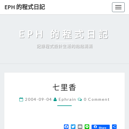
Skip
EPH 的程式日記
Togg
to
navig
content
EPH 的程式日記
記錄程式設計生活的點點滴滴
七
七里香
里
香
C
2004-09-04
Ephrain
0 Comment
O
M
M
E
N
T
F
T
E
L
分
Share