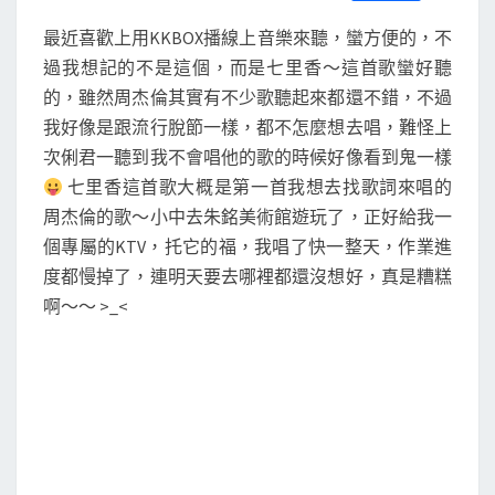
S
a
w
m
i
享
c
i
a
n
最近喜歡上用KKBOX播線上音樂來聽，蠻方便的，不
e
t
i
e
b
t
l
過我想記的不是這個，而是七里香～這首歌蠻好聽
o
e
的，雖然周杰倫其實有不少歌聽起來都還不錯，不過
o
r
k
我好像是跟流行脫節一樣，都不怎麼想去唱，難怪上
次俐君一聽到我不會唱他的歌的時候好像看到鬼一樣
七里香這首歌大概是第一首我想去找歌詞來唱的
周杰倫的歌～小中去朱銘美術館遊玩了，正好給我一
個專屬的KTV，托它的福，我唱了快一整天，作業進
度都慢掉了，連明天要去哪裡都還沒想好，真是糟糕
啊～～ >_<