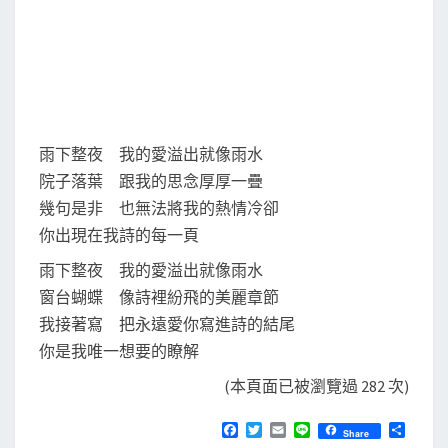
雨下整夜 我的愛溢出就像雨水
院子落葉 跟我的思念厚厚一疊
幾句是非 也無法將我的熱情冷卻
你出現在我詩的每一頁
雨下整夜 我的愛溢出就像雨水
窗台蝴蝶 像詩裡紛飛的美麗章節
我接著寫 把永遠愛你寫進詩的結尾
你是我唯一想要的瞭解
(本頁面已被瀏覽過 282 次)
F
T
E
L
分
Share
a
w
m
i
享