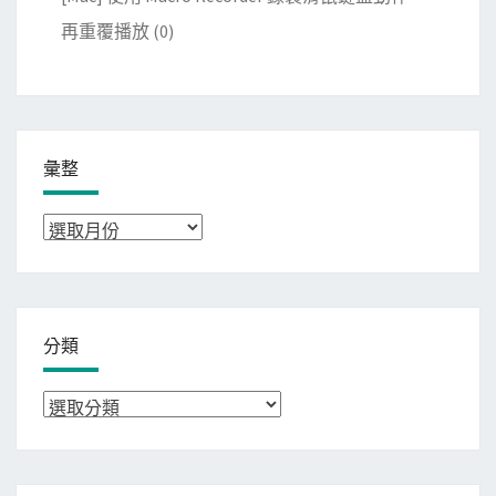
再重覆播放
(0)
彙整
彙
整
分類
分
類