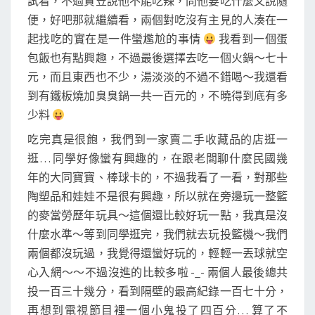
試看，不過貴笠說他不能吃辣，問他要吃什麼又說隨
便，好吧那就繼續看，兩個對吃沒有主見的人湊在一
起找吃的實在是一件蠻尷尬的事情
我看到一個蛋
包飯也有點興趣，不過最後選擇去吃一個火鍋～七十
元，而且東西也不少，湯淡淡的不過不錯喝～我還看
到有鐵板燒加臭臭鍋一共一百元的，不曉得到底有多
少料
吃完真是很飽，我們到一家賣二手收藏品的店逛一
逛… 同學好像蠻有興趣的，在跟老闆聊什麼民國幾
年的大同寶寶、棒球卡的，不過我看了一看，對那些
陶塑品和娃娃不是很有興趣，所以就在旁邊玩一整籃
的麥當勞歷年玩具～這個還比較好玩一點，我真是沒
什麼水準～等到同學逛完，我們就去玩投籃機～我們
兩個都沒玩過，我覺得還蠻好玩的，輕輕一丟球就空
心入網～～不過沒進的比較多啦 -_- 兩個人最後總共
投一百三十幾分，看到隔壁的最高紀錄一百七十分，
再想到電視節目裡一個小鬼投了四百分… 算了不