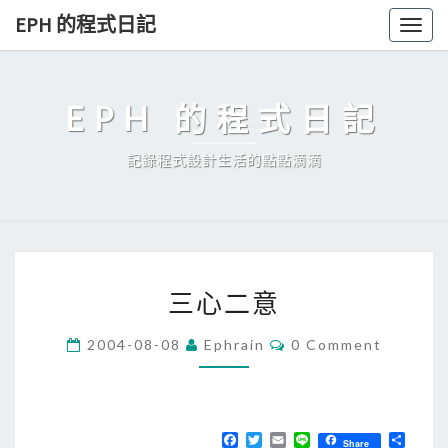
Skip
EPH 的程式日記
Togg
to
navig
content
EPH 的程式日記
記錄程式設計生活的點點滴滴
三
三心二意
心
二
C
2004-08-08
Ephrain
0 Comment
O
意
M
M
E
N
T
F
T
E
L
分
Share