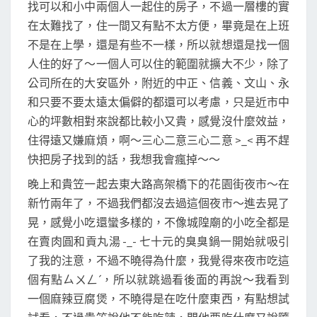
找可以和小中兩個人一起住的房子，不過一層樓的實
在太難找了，住一間又有點不太方便，畢竟是在上班
不是在上學，還是有些不一樣，所以就想還是找一個
人住的好了～一個人可以住的範圍就擴大不少，除了
公司所在的大安區外，附近的中正、信義、文山、永
和只要不要太遠太偏僻的都還可以考慮，只是近市中
心的坪數相對來說都比較小又貴，感覺沒什麼效益，
住得遠又嫌麻煩，啊～三心二意三心二意 >_< 再不趕
快把房子找到的話，我想我會瘋掉～～
晚上和貴笠一起去東大路高架橋下的花園街夜市～在
新竹兩年了，不過我們都沒去過這個夜市～進去晃了
晃，感覺小吃還蠻多樣的，不像城隍廟的小吃全都是
在賣肉圓和貢丸湯 -_- 七十元的臭臭鍋一開始就吸引
了我的注意，不過不曉得為什麼，我覺得來夜市吃這
個有點ㄙㄨㄥˊ，所以就跳過看後面的再說～我看到
一個麻辣豆腐煲，不曉得是在吃什麼東西，有點想試