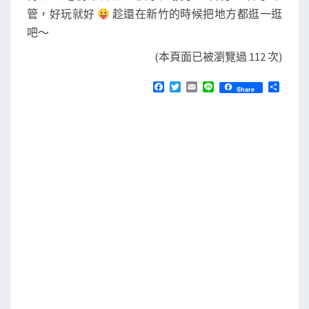
管，好玩就好
趁還在新竹的時候把地方都逛一逛
吧～
(本頁面已被瀏覽過 112 次)
F
T
E
L
分
Share
a
w
m
i
享
c
i
a
n
e
t
i
e
b
t
l
o
e
o
r
k