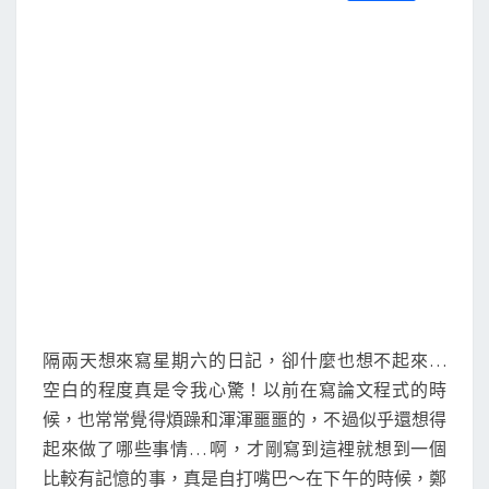
S
a
w
m
i
享
c
i
a
n
e
t
i
e
b
t
l
o
e
o
r
k
隔兩天想來寫星期六的日記，卻什麼也想不起來…
空白的程度真是令我心驚！以前在寫論文程式的時
候，也常常覺得煩躁和渾渾噩噩的，不過似乎還想得
起來做了哪些事情… 啊，才剛寫到這裡就想到一個
比較有記憶的事，真是自打嘴巴～在下午的時候，鄭