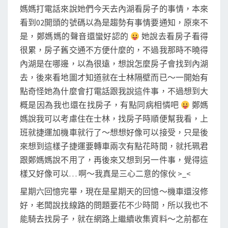
媽媽打電話來說她們今天去內湖看房子的事情，本來
看到02開頭的號碼以為是趨勢有事情要通知，原來不
是，鄭媽媽的聲音還蠻好認的
她說去看房子看得
很累，房子舊交通不方便什麼的，不過我那時不曉得
內湖是在哪邊，以為很遠，想說怎麼房子會找到內湖
去，後來看地圖才知道就在士林隔壁而已～一開始有
點奇怪她為什麼會打電話跟我說這件事，不過想到大
概是因為我也還在找房子，有點同病相憐吧
鄭媽
媽說我可以考慮住在士林，找房子時順便幫我看，上
班就捷運加機車就行了～想想好像可以接受，只是後
來想到這樣子捷運要轉車兩次有點花時間，就托珮君
跟鄭媽媽說不用了，再後來又想到另一件事，覺得這
樣又好像可以… 啊～我真是三心二意的傢伙 >_<
星期六回憶完畢，現在是星期天的回憶～機車還沒修
好，老闆說找線路的問題要花不少時間，所以我也不
能騎去找房子，就在網路上繼續收集資料～之前都在