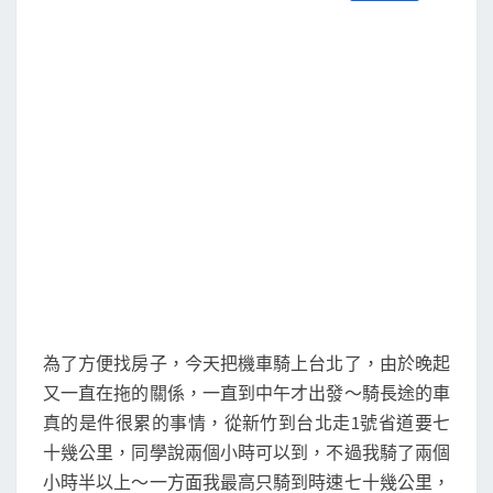
S
a
w
m
i
享
一
c
i
a
n
e
t
i
e
)
b
t
l
o
e
o
r
k
為了方便找房子，今天把機車騎上台北了，由於晚起
又一直在拖的關係，一直到中午才出發～騎長途的車
真的是件很累的事情，從新竹到台北走1號省道要七
十幾公里，同學說兩個小時可以到，不過我騎了兩個
小時半以上～一方面我最高只騎到時速七十幾公里，