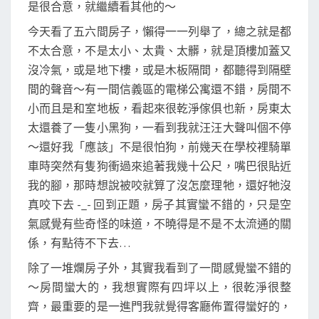
是很合意，就繼續看其他的～
今天看了五六間房子，懶得一一列舉了，總之就是都
不太合意，不是太小、太貴、太髒，就是頂樓加蓋又
沒冷氣，或是地下樓，或是木板隔間，都聽得到隔壁
間的聲音～有一間信義區的電梯公寓還不錯，房間不
小而且是和室地板，看起來很乾淨傢俱也新，房東太
太還養了一隻小黑狗，一看到我就汪汪大聲叫個不停
～還好我「應該」不是很怕狗，前幾天在學校裡騎單
車時突然有隻狗衝過來追著我幾十公尺，嘴巴很貼近
我的腳，那時想說被咬就算了沒怎麼理牠，還好牠沒
真咬下去 -_- 回到正題，房子其實蠻不錯的，只是空
氣感覺有些奇怪的味道，不曉得是不是不太流通的關
係，有點待不下去…
除了一堆爛房子外，其實我看到了一間感覺蠻不錯的
～房間蠻大的，我想實際有四坪以上，很乾淨很整
齊，最重要的是一進門我就覺得客廳佈置得蠻好的，