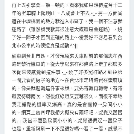
再上去引擎會一頓一頓的，看來我如果想把這台十二
年的老車騎上陽明山，八成會上不去 -_- 另一方面省
道在中壢桃園的地方就進入市區了，我一個不注意就
迷路了（雖然說我就算很注意大概還是會迷路），繞
了好一陣子才回到正確的路上～當我好不容易看到台
北市公車的時候還真是感動 ^^||
騎車到台北市區，才發現原來火車站前的那條忠孝西
路是禁行機車的，從大學以來在那條路上走了那麼多
次從來沒感覺到這件事 -_- 繞了好多冤枉路才到達第
一間要看的房子的地方～在台北市走錯路實在蠻麻煩
的，像是就迴轉這件事來說，要先待轉再轉彎，有時
還要待轉兩次，然後紅綠燈又要等很久，而很不幸地
我走錯路的機率又爆高，真的是會瘋掉～房間小小
的，網頁上寫四坪我想大概只有兩坪吧，感覺又舊舊
的… 我蠻不喜歡房間小小的，感覺很侷踀～舊房子
也是，重新粉刷一下不是很好嗎～看了一看，感覺不