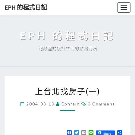
Skip
EPH 的程式日記
Togg
to
navig
content
EPH 的程式日記
記錄程式設計生活的點點滴滴
上
上台北找房子(一)
台
北
C
2004-08-10
Ephrain
0 Comment
O
找
M
房
M
E
子
N
T
F
T
E
L
分
(
Share