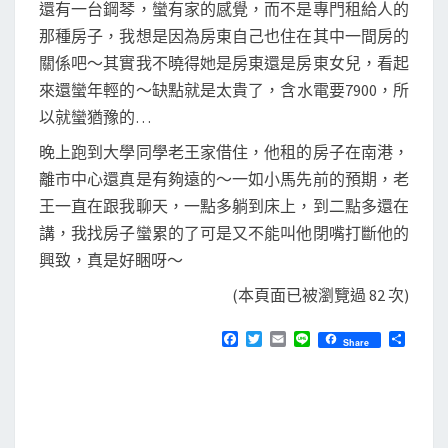
還有一台鋼琴，蠻有家的感覺，而不是專門租給人的
那種房子，我想是因為房東自己也住在其中一間房的
關係吧～其實我不曉得她是房東還是房東女兒，看起
來還蠻年輕的～缺點就是太貴了，含水電要7900，所
以就蠻猶豫的…
晚上跑到大學同學老王家借住，他租的房子在南港，
離市中心還真是有夠遠的～一如小馬先前的預期，老
王一直在跟我聊天，一點多躺到床上，到二點多還在
講，我找房子蠻累的了可是又不能叫他閉嘴打斷他的
興致，真是好睏呀～
(本頁面已被瀏覽過 82 次)
F
T
E
L
分
Share
a
w
m
i
享
c
i
a
n
e
t
i
e
b
t
l
o
e
o
r