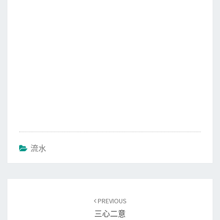
k
流水
Post
PREVIOUS
navigation
三心二意