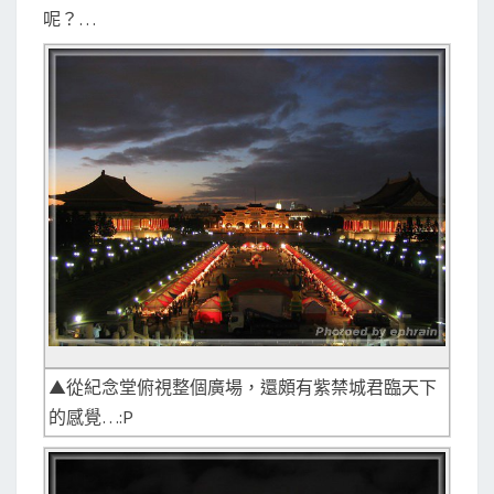
呢？…
▲從紀念堂俯視整個廣場，還頗有紫禁城君臨天下
的感覺…:P