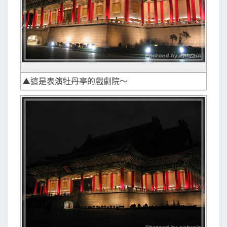
▲這是表演牡丹亭的戲劇院～