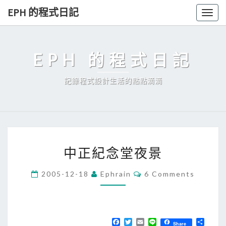
Skip
EPH 的程式日記
Togg
to
navig
content
EPH 的程式日記
記錄程式設計生活的點點滴滴
中
中正紀念堂夜景
正
紀
C
2005-12-18
Ephrain
6 Comments
O
念
M
堂
M
E
夜
N
T
F
T
E
L
分
景
Share