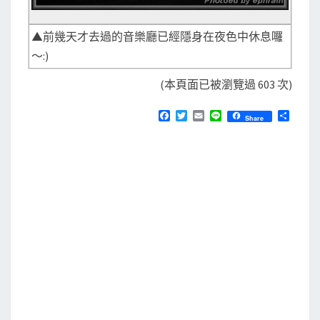
▲前幾天才去過的音樂廳已經隱身在夜色中休息囉
～:)
(本頁面已被瀏覽過 603 次)
F
T
E
L
分
Share
a
w
m
i
享
c
i
a
n
e
t
i
e
b
t
l
o
e
o
r
k