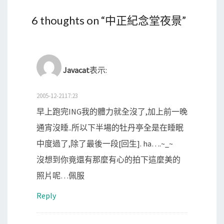
6 thoughts on “
中正紀念堂夜景
”
Javacat
表示:
2005-12-2117:23
早上跑完ING我的體力就全沒了,加上前一晚
通宵沒睡..所以下半場的牡丹亭全是在睡眠
中度過了,除了最後一段[回生]. ha….~_~
沒想到你竟還有那麼有心的拍下這麼美的
照片呢…佩服
Reply