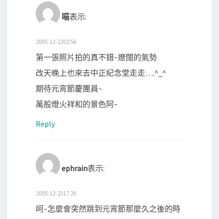
喵
表示:
2005-12-2202:56
第一張照片拍的真不錯~遼闊的氣勢
改天晚上也來去中正紀念堂走走….^_^
期待元宵節慶團員~
萬般燈火祥和的景色阿~
Reply
ephrain
表示:
2005-12-2317:26
呵~怎麼會突然跳到元宵節那麼久之後的時