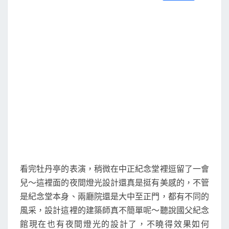
S
a
w
m
i
享
c
i
a
n
e
t
i
e
b
t
l
o
e
o
r
k
看完牡丹亭的表演，稍微在中正紀念堂裡逗留了一會
兒～這裡面的夜間燈光設計還真是挺有美感的，不管
是紀念堂本身、兩廳院還是大中至正門，都有不同的
風采，設計這裡的建築師真不簡單呢～聽說國父紀念
館現在也有夜間燈光的設計了，不曉得效果如何