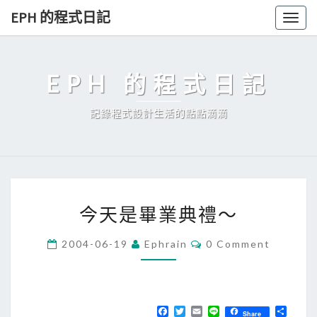
Skip
EPH 的程式日記
Togg
to
navig
content
EPH 的程式日記
記錄程式設計生活的點點滴滴
今
今天是畢業典禮～
天
是
C
2004-06-19
Ephrain
0 Comment
O
畢
M
業
M
E
典
N
T
F
T
E
L
分
禮
Share