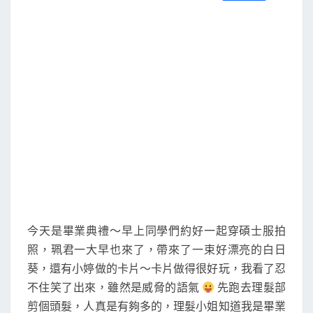
S
a
w
m
i
享
～
c
i
a
n
e
t
i
e
b
t
l
o
e
o
r
k
今天是畢業典禮～早上同學們約好一起穿碩士服拍
照，珮君一大早也來了，帶來了一束好漂亮的白日
葵，還有小婷做的卡片～卡片做得很好玩，我看了忍
不住笑了出來，雖然是威脅的語氣
先跑去理髮部
剪個頭髮，人真是有夠多的，理髮小姐知道我是畢業