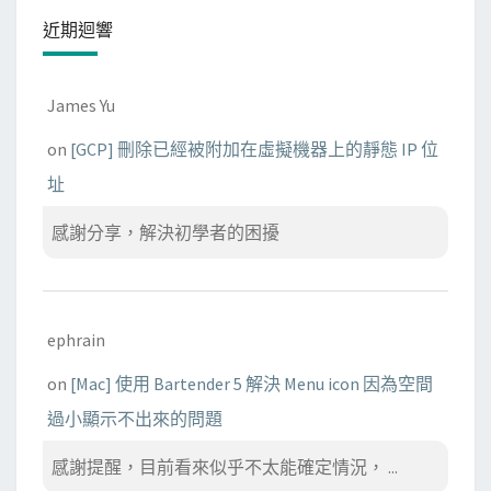
近期迴響
James Yu
on
[GCP] 刪除已經被附加在虛擬機器上的靜態 IP 位
址
感謝分享，解決初學者的困擾
ephrain
on
[Mac] 使用 Bartender 5 解決 Menu icon 因為空間
過小顯示不出來的問題
感謝提醒，目前看來似乎不太能確定情況， ...