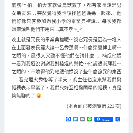
氣氛^^ 拍一拍大家就做鳥獸散了，都有家長還是男
女朋友來… 突然覺得我也該找爸爸媽媽一起來… 他
們好像只有參加過我小學的畢業典禮說… 每次我都
嫌麻煩叫他們不用來…真不孝 >_<
晚上就是冗長的畢業典禮囉～說它冗長是因為一堆人
在上面發表長篇大論～呂秀蓮啊～什麼榮譽博士啊～
之類的，風很大又聽不懂他們在講什麼 -_- 楠焜他媽
一看到我還說謝謝我對楠焜的幫忙～他說很崇拜我～
之類的，不曉得他到底跟他媽說了些什麼詭異的東西
-_- 看完煙火秀後等了半天，系主任也沒來幫我們撥
帽穗表示畢業了，我們只好互相撥同學的帽穗，真是
夠無聊的了
(本頁面已被瀏覽過 221 次)
F
T
E
L
分
Share
a
w
m
i
享
c
i
a
n