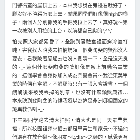
門警衛室的屋頂上去，本來我想說在旁邊看就好了，
腳沒好不曉得怎麼上去，結果同學們好像很high的樣
子，兩個人分別抓我的手把我拉上去了，真好玩～第
一次被別人用拉的上台，以前都自己爬的 \^^/
拍完照大家都累昏了，全跑到實驗室裡面穿冷氣打
盹，害我找人陪我去拍楠焜領一個斐陶斐的獎都沒人
要去，看我跛著腳過去也沒人惻隱一下，全是沒天良
的 -_- 這個什麼斐陶斐的獎好像是系上前幾名畢業
的，這個學會會讓你加入成為榮譽會員～我從東吳畢
業的時候有拿過，不過那時只有一張入會證書，一個
醜醜後來被我丟掉的別章，也沒有什麼頒獎典禮…
本來聽到斐陶斐的時候我還以為這是非洲哪個國家的
詭異教派咧 -_-
下午跟同學跑去清大拍照，清大也是同一天畢業典
禮，所以校園裡穿來插去都是畢業生和家長～不過他
們還有在放音樂～像朋友～Lydia～之類的，感覺更有