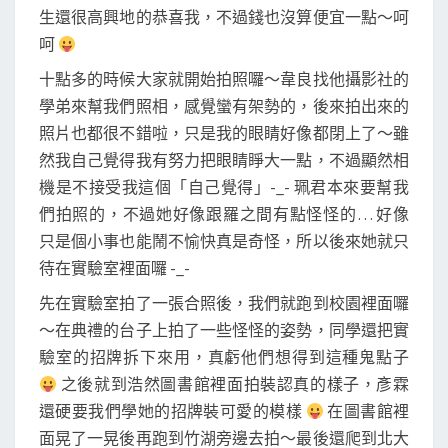
生還很高興地的恭喜我，不過錢也沒算便宜一點～呵
呵
十點多的時候大家就開始拍照囉～韋良找他攝影社的
學弟來幫我們照相，感覺蠻有架勢的，後來拍出來的
照片也都很不錯啦，只是我的眼睛好像都閉上了～雖
然我自己覺得我有努力把眼睛睜大一點，不過顯然相
機是不接受我這個「自己覺得」-_- 珮君本來要幫我
們拍照的，不過她好像跟羅之間有點怪怪的… 好像
只是個小事也能鬧不愉快真是奇怪，所以後來她就只
待在實驗室裡面囉 -_-
先在實驗室拍了一張合照後，我們就跑到校園裡面囉
～在典禮的台子上拍了一些怪怪的姿勢，同學還把實
驗室的招牌拆下來用，真虧他們想得到這種鬼點子
之後就到浩然圖書館裡面拍裝認真的樣子，彥霖
還硬要我們學她的招牌裝可愛的模樣
在圖書館裡
面晃了一晃後再跑到竹湖旁邊去拍～最後還爬到北大