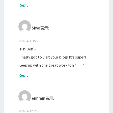
Reply
Shyo
表示:
2006-04-1115:58
Hi hi Jeff ~
Finally got to visit your blog! It’s super!
Keep up with the great work loh ^___^
Reply
ephrain
表示:
2006-04-1202:55