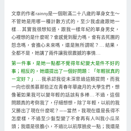
文章的作者rainny是一個剛滿二十八歲的單身女生～
不管她是用哪一種計數方式的，至少我虛歲跟她一
樣… 其實我很想知道，跟我一樣年紀的單身男女，
心裡想的是什麼呢？會感覺到壓力嗎，會有去死團的
怨念嗎，會擔心未來嗎，還是無所謂呢？… 結果，
全都不是，她講了兩件讓我很震撼的事情…
第一件事，是她一點都不覺得年紀變大是件不好的
事；相反的，她還提出了一個好問題：「年輕就真的
ㄧ定好？」…
我承認我從未深思過這類提問，而我
一向也很羨慕那些正在青春年華歲月的大學生們，想
像著如果我可以變年輕的話該有多棒… 不過，這個
問題真的考倒我了，仔細想想，除了年輕，以前的我
又勝出了現在什麼呢？——當然，我現在還是長得不
怎麼樣，不過至少髮型變了不會再有人叫我小瓜呆
頭；我還是很膽小，不過比以前厚臉皮一點；我還是