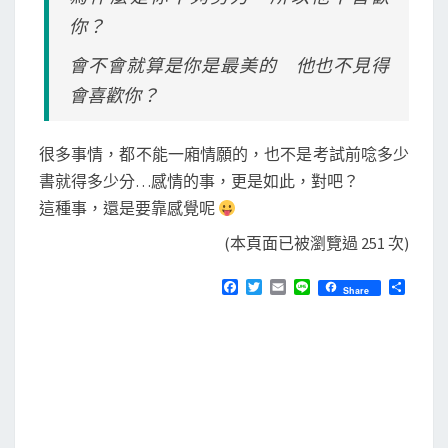
你？
會不會就算是你是最美的 他也不見得
會喜歡你？
很多事情，都不能一廂情願的，也不是考試前唸多少
書就得多少分…感情的事，更是如此，對吧？
這種事，還是要靠感覺呢
(本頁面已被瀏覽過 251 次)
F
T
E
L
分
Share
a
w
m
i
享
c
i
a
n
e
t
i
e
b
t
l
o
e
o
r
k