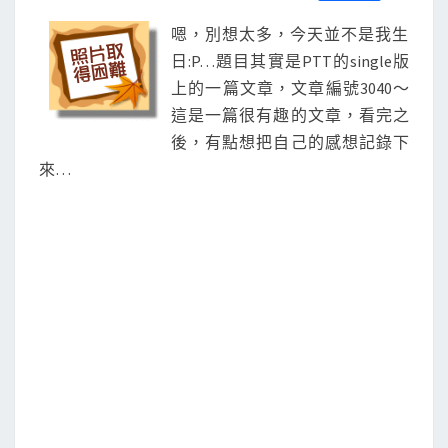
S
a
w
m
i
享
十
c
i
a
n
嗯，別想太多，今天並不是我生
e
t
i
e
八
b
t
l
日:P…題目其實是PTT的single版
o
e
上的一篇文章，文章編號3040～
o
r
k
這是一篇很有趣的文章，看完之
後，有點想把自己的感想記錄下
來…