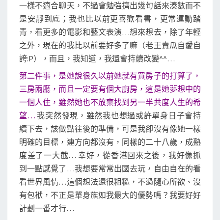
一樣不適合聊天，不過會勉強擠出幾句話來湊數而不
是安靜到底；我也比以前更喜歡看書，更常運動踏
青，看更多的電影和藝文表演…想來想去，除了年輕
之外，現在的我比以前要好多了嘛（老王賣瓜自愛自
誇:P），而且，我知道，我還會持續改變^^…
第二件事，是她說很久以前她就有買房子的打算了，
三房兩廳，而且一定要有個大廚房，這是她夢想中的
一個人住，雖然她也不放棄找到另一半共度人生的希
望…
我突然發現，雖然我也想過或許單身日子會持
續下去，該做點往後的準備，可是我卻沒有像她一樣
明確的目標，連方向都沒有，同樣的二十八歲，成熟
度差了一大截… 幸好，從香港回來之後，我好像抓
到一點感覺了…我想要常常出國去玩，自由自在的看
看世界風情…這個想法還很粗糙，不過隨心所欲、沒
有包袱，不正是單身族如我最大的優勢嗎？我要好好
計劃一番才行…