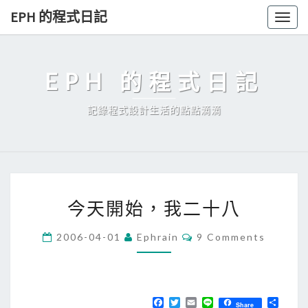
Skip
EPH 的程式日記
Togg
to
navig
content
EPH 的程式日記
記錄程式設計生活的點點滴滴
今
今天開始，我二十八
天
開
C
2006-04-01
Ephrain
9 Comments
O
始
M
，
M
E
我
N
T
F
T
E
L
分
二
Share