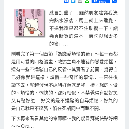
F
T
E
L
分
的
Share
S
a
w
m
i
享
豬
c
i
a
n
感冒加重了… 雖然朋友建議我洗
e
t
i
e
b
t
l
完熱水澡後，馬上就上床睡覺，
o
e
不過我還是忍不住耽擱一下，讀
o
r
k
幾頁新買的這本「佛陀與想太多
的豬」…
剛看完了第一個章節「為戀愛煩惱的豬」～每一頁都
是用可愛的四格漫畫，敘述主角不達豬的戀愛煩惱，
還有一些不達豬自己的反省～其實看了前面，覺得自
己好像就是這樣，煩惱一些奇怪的事情… 一直往後
讀下去，就越發現不達豬好像就是我一樣，想的、做
的、煩惱的、愉快的，都好相似，不禁覺得有點好笑
又有點好氣… 好笑的是不達豬的自尋煩惱，好氣的
是自己就是不達豬，陷在死胡同中而跳不開…
下次再來看看其他的章節囉～我的感冒拜託快點好吧
～～Ｏrz…