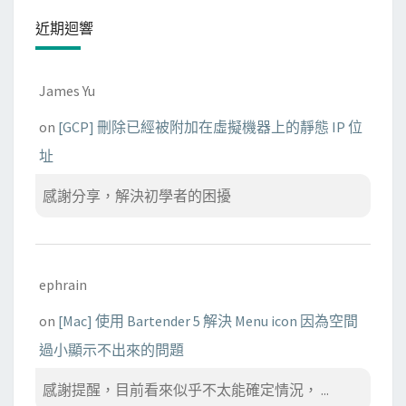
近期迴響
James Yu
on
[GCP] 刪除已經被附加在虛擬機器上的靜態 IP 位
址
感謝分享，解決初學者的困擾
ephrain
on
[Mac] 使用 Bartender 5 解決 Menu icon 因為空間
過小顯示不出來的問題
感謝提醒，目前看來似乎不太能確定情況， ...