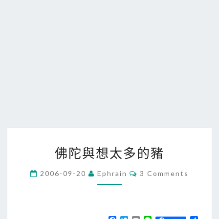
佛
佛陀與想太多的豬
陀
與
C
2006-09-20
Ephrain
3 Comments
O
想
M
太
M
E
多
N
T