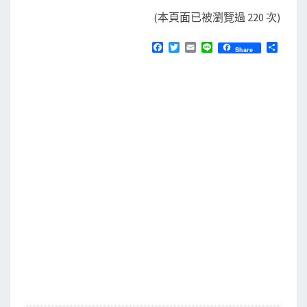
(本頁面已被瀏覽過 220 次)
F
T
E
L
分
Share
a
w
m
i
享
c
i
a
n
e
t
i
e
b
t
l
o
e
o
r
k