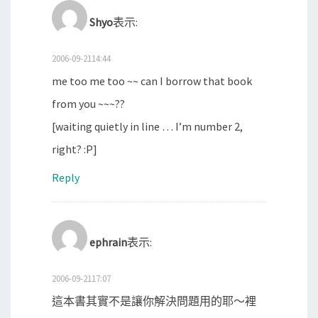
Shyo
表示:
2006-09-2114:44
me too me too ~~ can I borrow that book
from you ~~~??
[waiting quietly in line … I’m number 2,
right? :P]
Reply
ephrain
表示:
2006-09-2117:07
這本書其實不是讓你解決問題用的耶～裡