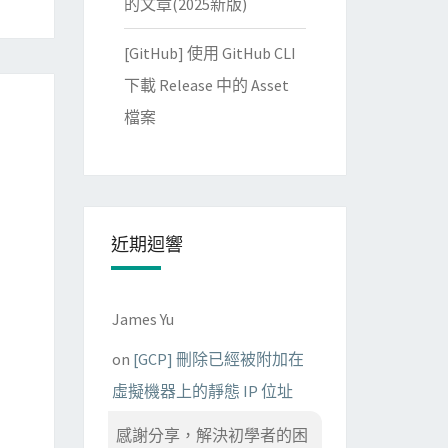
的文章(2025新版)
[GitHub] 使用 GitHub CLI
下載 Release 中的 Asset
檔案
近期迴響
James Yu
on
[GCP] 刪除已經被附加在
虛擬機器上的靜態 IP 位址
感謝分享，解決初學者的困