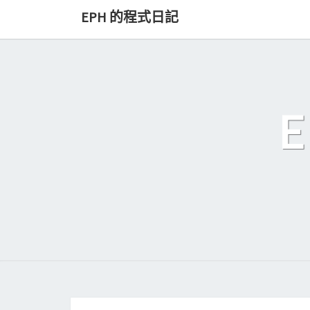
Skip
EPH 的程式日記
to
content