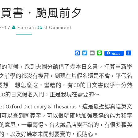
借
．買書．颱風前夕
書
．
C
7-17
Ephrain
0 Comment
O
買
M
書
M
E
．
N
F
T
E
L
分
Share
T
a
w
m
i
享
颱
S
c
i
a
n
雨的時候，跑到央圖分館借了幾本日文書，打算重新學
e
t
i
e
風
b
t
l
為之前學的都沒有複習，到現在片假名還是不會，平假名
o
e
前
o
r
要想一想怎麼唸，蠻糟的。有CD的日文書似乎十分熱
夕
k
CD的日文假名入門，正是我現在需要的～
ford Dictionary & Thesaurus，這是最近認真唸英文
us裡面可以查到同義字，可以很明確地加強表達的能力和字
的意思，一舉兩得。台大誠品店蠻不錯的，有很多種英
的，以及好幾本未開封要賣的，很貼心。