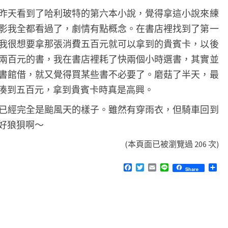
昨天看到了哈利玻特的第六本小說，覺得拿這小說來練
影我全都看過了，劇情有點概念。在書店裡找到了第一
我很想要拿那張消費五百元就可以拿到的貴賓卡，以後
兩百元的書，我在書店裡耗了快兩個小時選書，其實並
書館借，就又覺得買某些書不必要了。磨菇了半天，最
湊到五百元，拿到貴賓卡時真是高興。
已經完全是颱風天的樣子。雖然有穿雨衣，但騎車回到
好狼狽啊～
(本頁面已被瀏覽過 206 次)
F
T
E
L
分
Share
a
w
m
i
享
c
i
a
n
e
t
i
e
b
t
l
o
e
o
r
k