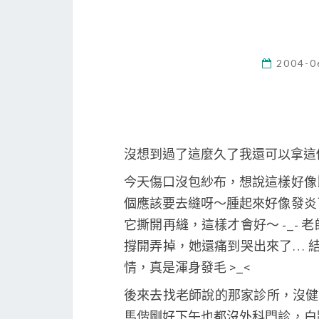
2004-0
沒想到過了這麼久了我還可以拿這
今天傷口沒包紗布，想說這樣好像
個應該要去縫呀～腫起來好像發炎
它撕開再縫，這樣才會好～ -_-
撐開弄掉，她還痛到哭出來了… 結
情，真是渾身發毛 >_<
後來去找老師說的那家診所，沒
馬偕剛好下午也都沒外科門診，白