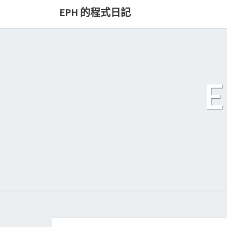
Skip
EPH 的程式日記
to
content