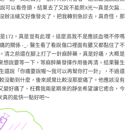
說可以看骨頭，結果去了又說不能照X光～真是欠扁…
沒辦法縫又好像發炎了，把我轉到急診去，真奇怪，那
是172，真是豈有此理，這麼高我不是應該血噴不停嗎
的關係 -_- 醫生看了看說傷口裡面有膿又都黏住了不
。清之前還在腳上打了一針麻醉藥，真是好痛，大概是
 本來想說要等一下，等麻醉藥發揮作用後再清，結果醫生
生還說「你痛要說喔～我可以再幫你打一針」，不過還
較沒動到什麼，後來感覺比較沒那麼痛了。他應該沒有
現在又變好痛了，枉費我兩星期來的靜坐希望讓它癒合，今
這次真的能快一點好吧～