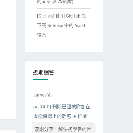
的文章(2025新版)
[GitHub] 使用 GitHub CLI
下載 Release 中的 Asset
檔案
近期迴響
James Yu
on
[GCP] 刪除已經被附加在
虛擬機器上的靜態 IP 位址
感謝分享，解決初學者的困