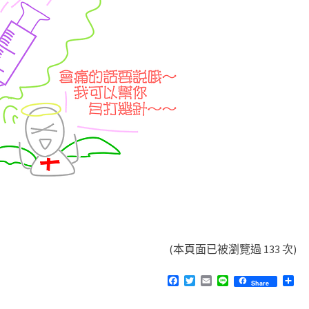
(本頁面已被瀏覽過 133 次)
F
T
E
L
分
Share
a
w
m
i
享
c
i
a
n