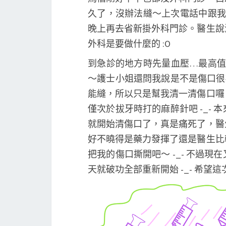
久了，沒辦法縫～上次電話中跟我
晚上再去省新掛外科門診。醫生說
外科是要做什麼的 :O
到急診的地方時先量血壓…最高值
～護士小姐還問我說是不是傷口很痛
能縫，所以只是幫我清一清傷口囉
僅次於拔牙時打的麻醉針吧 -_-
就開始清傷口了，真是痛死了，醫
好不曉得是藥力發揮了還是醫生比
把我的傷口撕開吧～ -_- 不過
天就破功全部重新開始 -_- 希望