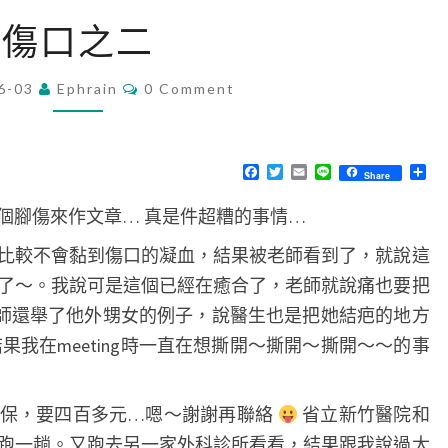
傷
傷口之二
口
之
C
6-03
Ephrain
0 Comment
O
二
M
M
E
N
F
T
E
L
分
Share
T
a
w
m
i
享
S
c
i
a
n
個腳傷來作文章… 真是件超糟的事情…
e
t
i
e
b
t
l
o
e
比較不會黏到傷口的凝血，結果被老師看到了，就說這
o
r
k
了～。我說可是這個已經在癒合了，老師就說痛也要把
 老師還舉了他外甥女的例子，說醫生也是把她結疤的地方
果我在meeting時一直在想撕開～撕開～撕開～～的事
健保，要四百多元…嗯～謝謝再聯絡
省立新竹醫院和
跑一趟。又跑去另一家外科診所看看，結果跟我說過太