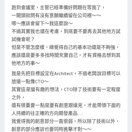
跑到會議室，主管已經準備好問題在等我了，
一開頭就問有沒有意願繼續留在公司裡～～
嗯～應該會留下～我這麼說～
不過其實我也還在考慮，到底要不要再去其他地方試
試機會呢？
但是不管怎麼樣，總覺得自己的基本功還是不夠強，
應該還是要多多找時間充實自己，才有資格去想到其
他地方的事～
我是先把目標設定在Architect，不過老闆說目標可以
放遠一點像CTO～
其實這是蠻有趣的想法，CTO除了技術要有一定程度
之外，
還有很重要一點是要有創意跟遠見，才能帶領下面的
人持續的往正確的方向開發產品…
我覺得我的創意部分一直很弱，所以除了技術以外，
創意的部分應該也要同時進擊才對～～