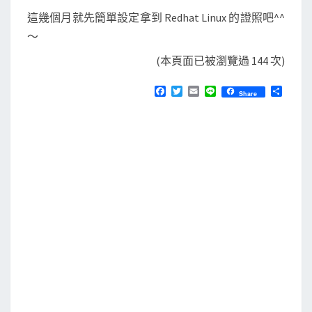
這幾個月就先簡單設定拿到 Redhat Linux 的證照吧^^
～
(本頁面已被瀏覽過 144 次)
F
T
E
L
分
Share
a
w
m
i
享
c
i
a
n
e
t
i
e
b
t
l
o
e
o
r
k