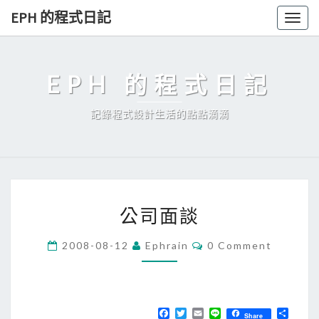
Skip
EPH 的程式日記
Togg
to
navig
content
EPH 的程式日記
記錄程式設計生活的點點滴滴
公
公司面談
司
面
C
2008-08-12
Ephrain
0 Comment
O
談
M
M
E
N
T
F
T
E
L
分
Share