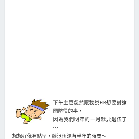
S
a
w
m
i
享
c
i
a
n
e
t
i
e
b
t
l
o
e
o
r
k
下午主管忽然跟我說HR想要討論
國防役的事，
因為我們明年的一月就要退伍了
～
想想好像有點早，離退伍還有半年的時間～