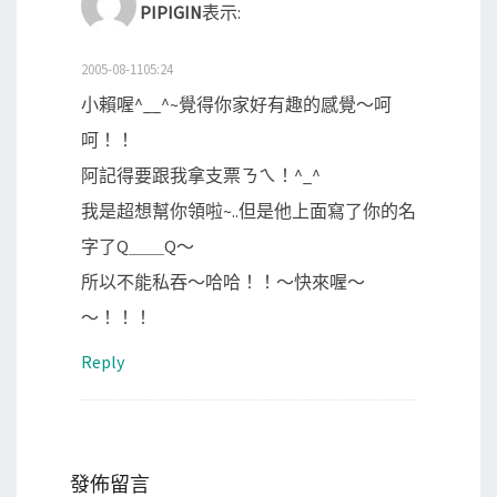
PIPIGIN
表示:
2005-08-1105:24
小賴喔^__^~覺得你家好有趣的感覺～呵
呵！！
阿記得要跟我拿支票ㄋㄟ！^_^
我是超想幫你領啦~..但是他上面寫了你的名
字了Q＿＿Q～
所以不能私吞～哈哈！！～快來喔～
～！！！
Reply
發佈留言