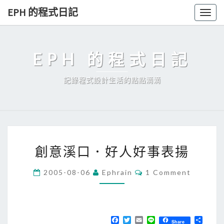
Skip
EPH 的程式日記
Togg
to
navig
content
EPH 的程式日記
記錄程式設計生活的點點滴滴
創
創意溪口．好人好事表揚
意
溪
C
2005-08-06
Ephrain
1 Comment
O
口
M
．
M
E
好
N
T
F
T
E
L
分
人
Share