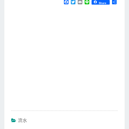
F
T
E
L
分
Share
a
w
m
i
享
c
i
a
n
e
t
i
e
b
t
l
o
e
o
r
k
流水