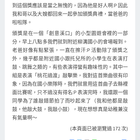
到這個獎應該是當之無愧的，因為他是好人啊:P 因此
我和哥以及大嫂都回來一起參加頒獎典禮，當爸爸的
啦啦隊。
頒獎是在一個「創意溪口」的小型園遊會裡的一部
分，早上八點多我們就到附近柳溝國小的會場報到。
老爸好像有點緊張，一直在擦汗:P 活動除了頒獎之
外，幾乎都是附近國小跟托兒所的小學生在表演打
鼓、跳舞之類的，有些表演得蠻有趣味性的。其中一
組是表演「桃花過渡」敲擊樂，我對這首樂曲很有印
象，因為在國小樂隊時，我們就曾用這首曲子去縣裡
面比賽呢，只不過沒有得名:P 表演完時，我還跟一個
同學為了誰敲錯節拍了而吵起來了（我和他都是敲
鼓，他敲大鼓，我敲小鼓），現在想想真是幼稚兼沒
有氣量啊～
(本頁面已被瀏覽過 172 次)