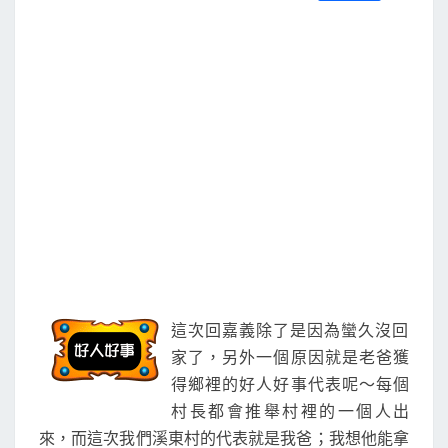
S
a
w
m
i
享
好
c
i
a
n
e
t
i
e
事
b
t
l
o
e
表
o
r
揚
k
這次回嘉義除了是因為蠻久沒回
家了，另外一個原因就是老爸獲
得鄉裡的好人好事代表呢～每個
村長都會推舉村裡的一個人出
來，而這次我們溪東村的代表就是我爸；我想他能拿