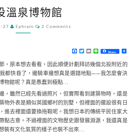
北
投溫泉博物館
投
溫
C
8-27
Ephrain
2 Comments
O
泉
M
博
M
E
物
N
F
T
E
L
分
Share
T
a
w
m
i
享
館
S
c
i
a
n
節，原本想去看看，因此順便計劃拜訪幾個北投附近的
e
t
i
e
b
t
l
我都快昏了，邊騎車邊想真是選錯地點——我怎麼會決
o
e
o
r
博物館呢？真是愚蠢到極點…
k
邊，雖然已經先看過照片，但實際看到建築物時，還是
築物外表是類似英國鄉村的別墅，但裡面的擺設很有日
，進去裡面還要換拖鞋呢。我想日本的傳統平民住家大
帶點古意。不過裡面的文物歷史跟發展淵源，我還真是
想裝有文化氣質的樣子也裝不出來…