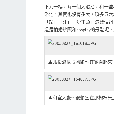
下到一樓，有一個大浴池，和一些
浴池，其實也沒有多大，頂多五六
「黏」「汗」「沙丁魚」這幾個詞
還是拍婚紗照和cosplay的景點
▲北投溫泉博物館～其實看起來
▲和室大廳～很想坐在那榻榻米