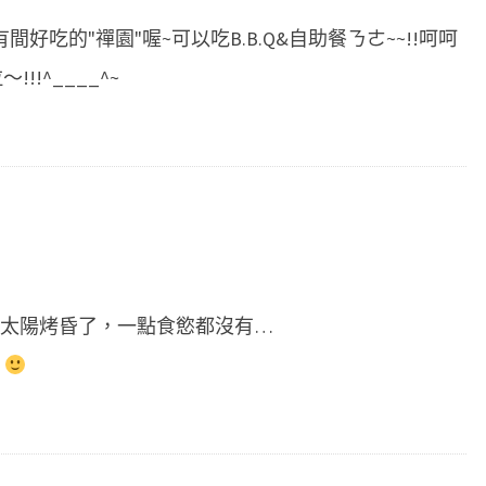
好吃的"禪園"喔~可以吃B.B.Q&自助餐ㄋㄜ~~!!呵呵
!!^____^~
太陽烤昏了，一點食慾都沒有…
～