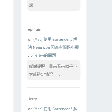
擾
ephrain
on
[Mac] 使用 Bartender 5 解
決 Menu icon 因為空間過小顯
示不出來的問題
感謝提醒，目前看來似乎不
太能確定情況， ...
Jerry
on
[Mac] 使用 Bartender 5 解