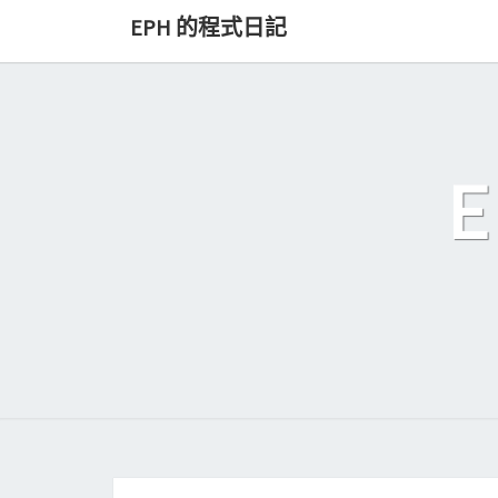
Skip
EPH 的程式日記
to
content