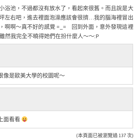
小浴池，不過都沒有放水了，看起來很舊。而且說是大
坪左右吧，進去裡面泡澡應該會很擠…我的腦海裡冒出
，啊啊～真不好的感覺 =_= 回到外面，意外發現這裡
呢，雖然我完全不曉得她們在扮什麼人～～:P
很像是歐美大學的校園呢～
上面看看
(本頁面已被瀏覽過 137 次)