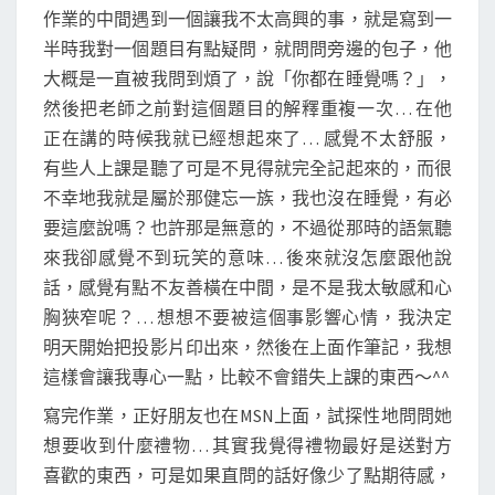
作業的中間遇到一個讓我不太高興的事，就是寫到一
半時我對一個題目有點疑問，就問問旁邊的包子，他
大概是一直被我問到煩了，說「你都在睡覺嗎？」，
然後把老師之前對這個題目的解釋重複一次… 在他
正在講的時候我就已經想起來了… 感覺不太舒服，
有些人上課是聽了可是不見得就完全記起來的，而很
不幸地我就是屬於那健忘一族，我也沒在睡覺，有必
要這麼說嗎？也許那是無意的，不過從那時的語氣聽
來我卻感覺不到玩笑的意味… 後來就沒怎麼跟他說
話，感覺有點不友善橫在中間，是不是我太敏感和心
胸狹窄呢？… 想想不要被這個事影響心情，我決定
明天開始把投影片印出來，然後在上面作筆記，我想
這樣會讓我專心一點，比較不會錯失上課的東西～^^
寫完作業，正好朋友也在MSN上面，試探性地問問她
想要收到什麼禮物… 其實我覺得禮物最好是送對方
喜歡的東西，可是如果直問的話好像少了點期待感，