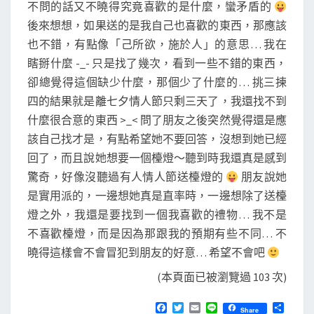
不問的話又不曉得究竟喜歡的是什麼，蠻矛盾的
後來想想，如果送的是我自己也喜歡的東西，那應該
也不錯，有點像「己所欲，施於人」的意思… 我在
瞎掰什麼 -_- 只是找了幾次，看到一些不錯的東西，
卻總覺得這個缺少什麼，那個少了什麼的… 挑三揀
四的結果就是離七夕情人節只剩三天了，我還找不到
什麼很合意的東西 >_< 問了朋友之後突然覺得還是應
該自己找才是，有點希望她不要回答，沒想到她已經
回了，而且說她想要一個檯燈～聽到時我還真是感到
驚奇，好像沒聽過有人情人節送檯燈的
朋友說她
是實用派的，一邊想她真是直率時，一邊想除了送檯
燈之外，我還是要找到一個我喜歡的禮物… 我不是
不喜歡檯燈，而是因為那跟我的預期有些不同… 不
曉得這樣會不會冒犯到朋友的好意… 希望不會吧
(本頁面已被瀏覽過 103 次)
F
T
E
L
分
Share