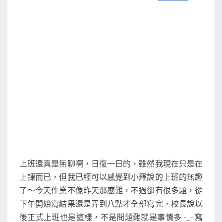
S
a
w
m
i
享
c
i
a
n
e
t
i
e
b
t
l
o
e
o
r
k
上班還真是無聊啊，日復一日的，雖然我現在只是在
上課而已，但我已經可以感覺到小羅說的上班的無趣
了～今天作業不像昨天那麼難，不過卻有很多題，從
下午開始寫結果還是弄到八點才全部寫完，校長說以
後正式上班也是這樣，不是問題難就是事情多 -_- 寫