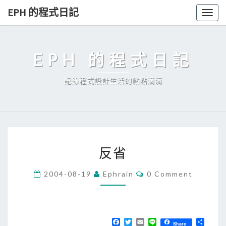
Skip
EPH 的程式日記
Togg
to
navig
content
EPH 的程式日記
記錄程式設計生活的點點滴滴
反
反省
省
C
2004-08-19
Ephrain
0 Comment
O
M
M
E
N
T
F
T
E
L
分
Share