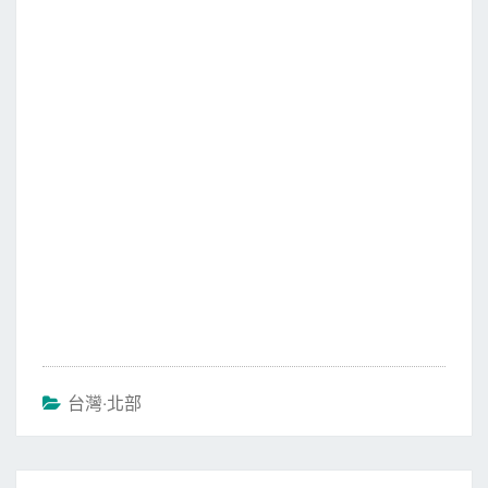
e
t
i
e
b
t
l
o
e
o
r
k
台灣‧北部