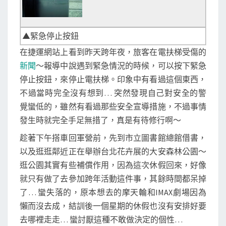
▲緊急停止按鈕
在捷運網站上看到昨天跨年夜，旅客在電扶梯受傷的
新聞
～報導中說遇到緊急情況的時候，可以按下緊急
停止按鈕，來停止電扶梯。印象中有看過這個東西，
不過當時完全沒有想到… 突然發現自己對安全的警
覺蠻低的，雖然有看過那些安全宣導措施，不過事情
發生時就完全手足無措了，真是有待修行啊～
趁著下午搭車回軍營前，先到市立圖書館總館借書，
以及逛逛鄰近正在舉辦台北花卉展的大安森林公園～
逛公園其實有些補償作用，因為這次休假回來，好像
就只有做了去參加跨年活動這件事，其餘時間都呆掉
了… 蠻失落的，原本想去的摩天輪和IMAX劇場因為
懶而沒去成，結訓後一個星期的休假也沒有安排好要
去哪裡走走… 蠻討厭這種不敢做決定的個性…