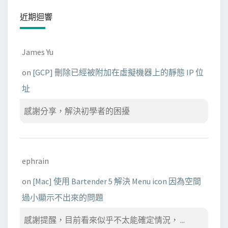
近期迴響
James Yu
on
[GCP] 刪除已經被附加在虛擬機器上的靜態 IP 位
址
感謝分享，解決初學者的困擾
ephrain
on
[Mac] 使用 Bartender 5 解決 Menu icon 因為空間
過小顯示不出來的問題
感謝提醒，目前看來似乎不太能確定情況， ...