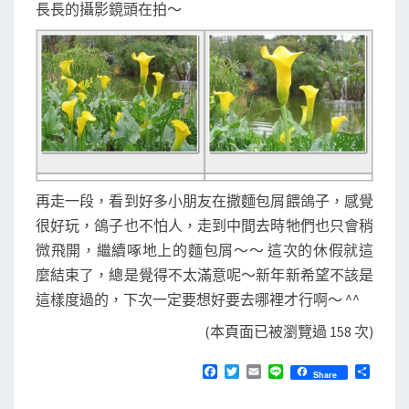
長長的攝影鏡頭在拍～
再走一段，看到好多小朋友在撒麵包屑餵鴿子，感覺
很好玩，鴿子也不怕人，走到中間去時牠們也只會稍
微飛開，繼續啄地上的麵包屑～～ 這次的休假就這
麼結束了，總是覺得不太滿意呢～新年新希望不該是
這樣度過的，下次一定要想好要去哪裡才行啊～ ^^
(本頁面已被瀏覽過 158 次)
F
T
E
L
分
Share
a
w
m
i
享
c
i
a
n