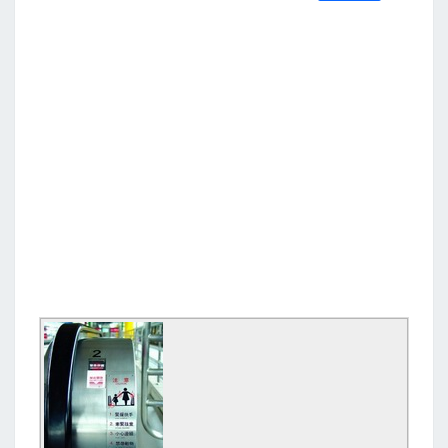
S
a
w
m
i
享
c
i
a
n
e
t
i
e
b
t
l
o
e
o
r
k