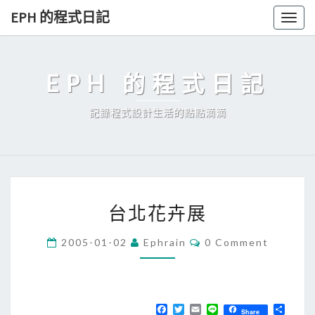
Skip
EPH 的程式日記
Togg
to
navig
content
EPH 的程式日記
記錄程式設計生活的點點滴滴
台
台北花卉展
北
花
C
2005-01-02
Ephrain
0 Comment
O
卉
M
展
M
E
N
T
F
T
E
L
分
Share